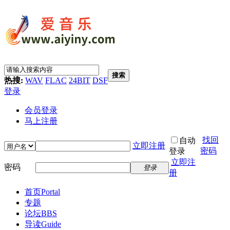
搜索
热搜:
WAV
FLAC
24BIT
DSF
登录
会员登录
马上注册
找回
自动
立即注册
密码
登录
立即注
密码
登录
册
首页
Portal
专题
论坛
BBS
导读
Guide