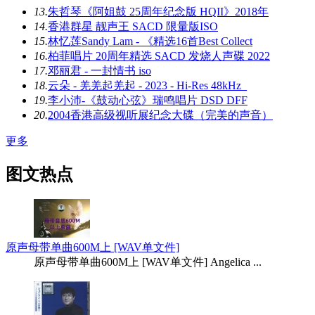
13.
朱哲琴《阿姐鼓 25周年纪念版 HQII》2018年
14.
香港群星 靓声王 SACD 限量版ISO
15.
林忆莲Sandy Lam - 《精选16首Best Collect
16.
柏菲唱片 20周年精选 SACD 发烧人声碟 2022
17.
邓丽君 - 一封情书 iso
18.
云朵 - 羌羌起羌起 - 2023 - Hi-Res 48kHz_
19.
李小沛-《鼓动心弦》瑞鸣唱片 DSD DFF
20.
2004香港高级视听展纪念大碟（完美的声音）
更多
图文热点
原声母带单曲600M上 [WAV单文件]
原声母带单曲600M上 [WAV单文件] Angelica ...