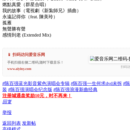
燃點真愛（群星合唱）
我的故事（電視劇《新紮師兄》插曲）
永遠記得你（feat. 陳美玲）
孤雁
無聲勝有聲
感情到老 (Extended Mix)
📱 扫码访问爱音乐网
手机扫描右侧二维码,随时下载音乐！
扫码
www.aiyiny.com
#
陈百强蓝光影音紫色演唱会专辑
#
陈百强一生何求dvd未拆
#
陈
装
#
陈百强演唱会纪念版
#
陈百强浪漫新曲经典
注册城通盘奖励10元，时不再来！
回复
举报
返回列表
发新帖
高级模式