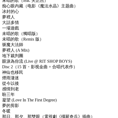
未唱的歌（feat. 关正杰）
痴心眼内藏（电影《魔法水晶》主题曲）
冰封的心
夢裡人
大話多情
一場遊戲
未唱的歌（獨唱版）
未唱的歌（Remix 版）
驱魔大法師
夢裡人 (A Mix)
地下裁判團
眼淚為你流 (Live @ RIT SHOP BOYS)
Disc 2（15 首・影视金曲 + 合唱代表作）
神仙也移民
煙雨淒迷
從今以後
感情到老
盼三年
凝望 (Love In The First Degree)
夢的剪影
冬暖
那日、那夕、那雙眼（電視劇《殭屍奇兵》插曲）