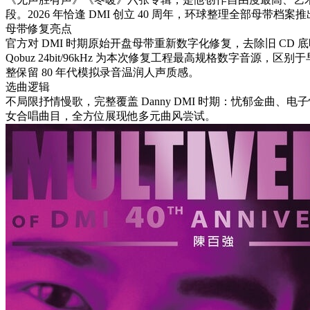
段。2026 年恰逢 DMI 创立 40 周年，环球整理全部母带档
母带修复亮点
官方对 DMI 时期原始开盘母带重新数字化修复，去除旧 CD
Qobuz 24bit/96kHz 为本次修复工程最高规格数字音源，区别于早年
整保留 80 年代模拟录音温润人声质感。
选曲逻辑
不局限抒情慢歌，完整覆盖 Danny DMI 时期：忧郁金曲、
女合唱曲目，全方位展现他多元曲风尝试。