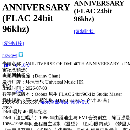
ANNIVERSARY
ANNIVERSARY
(FLAC 24bit
(FLAC 24bit
96khz)
96khz)
[复制链接]
[复制链接]
nxwqwt
专辑名称：MULTIVERSE OF DMI 40TH ANNIVERSARY（
187
0
1047
宙纪念精选）
主题
回帖
积分
歌手：陳百強（Danny Chan）
发行厂牌：环球音乐 Universal Music HK
积分
上线时间：2026-07-03
1047
数字音源版本：Qobuz 原生 FLAC 24bit/96kHz Studio Master
载体规格：双 CD 精选集（Disc1+Disc2，合计 30 首）
2026-7-5 16:35:59
/
显示全部楼层
/
阅读模式
809
0
DMI 唱片 40 周年纪念
DMI（迪生唱片）1986 年由潘迪生与 EMI 合资创立，陈百
1986–1988 年间全程自主监制《凝望》《痴心眼内藏》《梦
《无声胜有声》《冬暖》六张专辑，是他创作自由度最高、艺