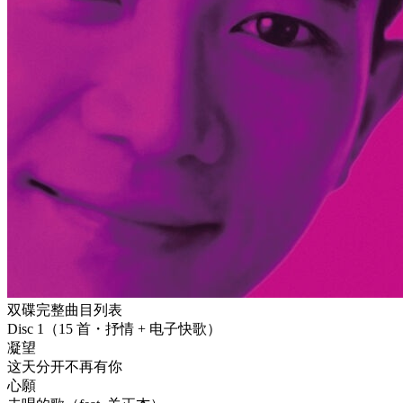
双碟完整曲目列表
Disc 1（15 首・抒情 + 电子快歌）
凝望
这天分开不再有你
心願