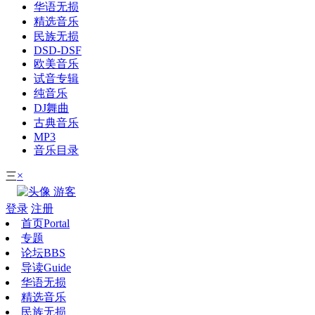
华语无损
精选音乐
民族无损
DSD-DSF
欧美音乐
试音专辑
纯音乐
DJ舞曲
古典音乐
MP3
音乐目录
×
三
游客
登录
注册
首页
Portal
专题
论坛
BBS
导读
Guide
华语无损
精选音乐
民族无损