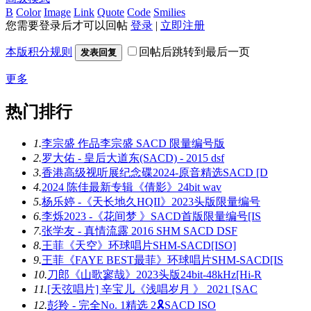
B
Color
Image
Link
Quote
Code
Smilies
您需要登录后才可以回帖
登录
|
立即注册
本版积分规则
回帖后跳转到最后一页
发表回复
更多
热门排行
1.
李宗盛 作品李宗盛 SACD 限量编号版
2.
罗大佑 - 皇后大道东(SACD) - 2015 dsf
3.
香港高级视听展纪念碟2024-原音精选SACD [D
4.
2024 陈佳最新专辑《倩影》24bit wav
5.
杨乐婷 -《天长地久HQII》2023头版限量编号
6.
李烁2023 -《花间梦 》SACD首版限量编号[IS
7.
张学友 - 真情流露 2016 SHM SACD DSF
8.
王菲《天空》环球唱片SHM-SACD[ISO]
9.
王菲《FAYE BEST最菲》环球唱片SHM-SACD[IS
10.
刀郎《山歌寥哉》2023头版24bit-48kHz[Hi-R
11.
[天弦唱片] 辛宝儿《浅唱岁月 》 2021 [SAC
12.
彭羚 - 完全No. 1精选 2🎗SACD ISO