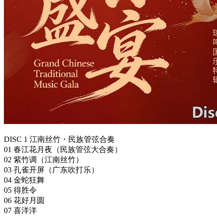
DISC 1 江南丝竹・民族管弦合奏
01 春江花月夜（民族管弦大合奏）
02 紫竹调（江南丝竹）
03 孔雀开屏（广东吹打乐）
04 金蛇狂舞
05 得胜令
06 花好月圆
07 喜洋洋