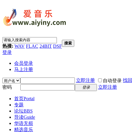
搜索
热搜:
WAV
FLAC
24BIT
DSF
登录
会员登录
马上注册
立即注册
找
自动登录
密码
立即注册
登录
首页
Portal
专题
论坛
BBS
导读
Guide
华语无损
精选音乐