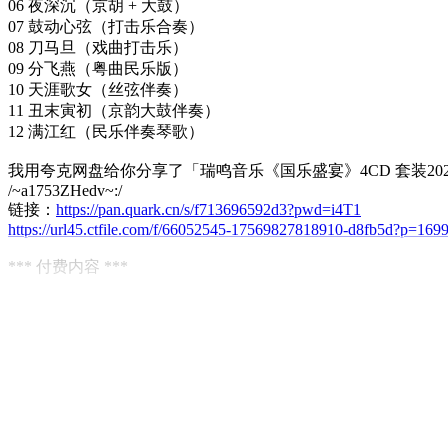
06 夜深沉（京胡 + 大鼓）
07 鼓动心弦（打击乐合奏）
08 刀马旦（戏曲打击乐）
09 分飞燕（粤曲民乐版）
10 天涯歌女（丝弦伴奏）
11 丑末寅初（京韵大鼓伴奏）
12 满江红（民乐伴奏琴歌）
我用夸克网盘给你分享了「瑞鸣音乐《国乐盛宴》4CD 套装2026 [
/~a1753ZHedv~:/
链接：
https://pan.quark.cn/s/f713696592d3?pwd=i4T1
https://url45.ctfile.com/f/66052545-17569827818910-d8fb5d?p=169
*** 付费内容 ***