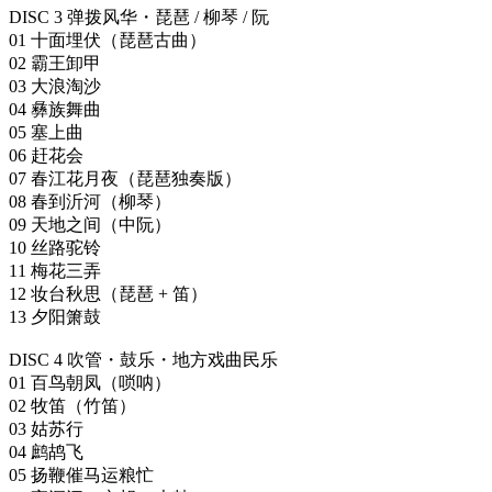
DISC 3 弹拨风华・琵琶 / 柳琴 / 阮
01 十面埋伏（琵琶古曲）
02 霸王卸甲
03 大浪淘沙
04 彝族舞曲
05 塞上曲
06 赶花会
07 春江花月夜（琵琶独奏版）
08 春到沂河（柳琴）
09 天地之间（中阮）
10 丝路驼铃
11 梅花三弄
12 妆台秋思（琵琶 + 笛）
13 夕阳箫鼓
DISC 4 吹管・鼓乐・地方戏曲民乐
01 百鸟朝凤（唢呐）
02 牧笛（竹笛）
03 姑苏行
04 鹧鸪飞
05 扬鞭催马运粮忙