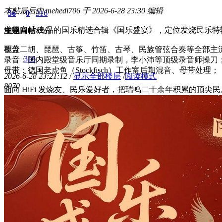
本帖最后由 mehedi706 于 2026-6-28 23:30 编辑
56
0
316
瑞鸣音乐 出品的国乐精选合辑《国乐盛宴》，定位发烧民乐特
主题
回帖
积分
积分
覆盖二胡、琵琶、古筝、竹笛、古琴、民族管弦合奏等全部主
316
录音：国内殿堂级音乐厅同期录制，李小沛等顶级录音师操刀
母带：德国老虎鱼（Stockfisch）工作室后期混音、母带处理；
2026-6-28 23:21:12
/
显示全部楼层
/
阅读模式
807
0
面向 HiFi 发烧友、民乐爱好者，把瑞鸣二十余年积累的顶