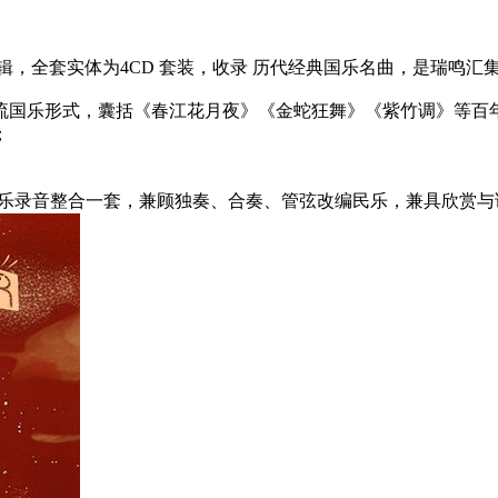
辑，全套实体为4CD 套装，收录 历代经典国乐名曲，是瑞鸣汇
流国乐形式，囊括《春江花月夜》《金蛇狂舞》《紫竹调》等百
；
尖民乐录音整合一套，兼顾独奏、合奏、管弦改编民乐，兼具欣赏