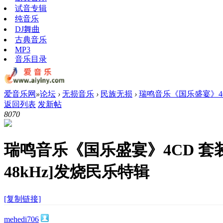
试音专辑
纯音乐
DJ舞曲
古典音乐
MP3
音乐目录
爱音乐网
»
论坛
›
无损音乐
›
民族无损
›
瑞鸣音乐《国乐盛宴》4CD 套装2
返回列表
发新帖
807
0
瑞鸣音乐《国乐盛宴》4CD 套装2026
48kHz]发烧民乐特辑
[复制链接]
mehedi706