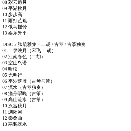
08 彩云追月
09 平湖秋月
10 步步高
11 雨打芭蕉
12 饿马摇铃
13 娱乐升平
DISC 2 弦韵雅集・二胡 / 古琴 / 古筝独奏
01 二泉映月（宋飞 二胡）
02 江南春色（二胡）
03 空山鸟语
04 听松
05 光明行
06 平沙落雁（古琴与箫）
07 流水（古琴独奏）
08 渔舟唱晚（古筝）
09 高山流水（古筝）
10 汉宫秋月
11 浏阳河
12 秦桑曲
13 寒鸦戏水