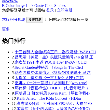
高级模式
B
Color
Image
Link
Quote
Code
Smilies
您需要登录后才可以回帖
登录
|
立即注册
本版积分规则
回帖后跳转到最后一页
发表回复
更多
热门排行
1.
十三首醉人金曲绕梁三日：器乐赏析 [WAV+CU
2.
吕思清《钟爱一生》头版限量编号24K金碟 正
3.
宗次郎1991-木道[POCH-1094][WAV+CUE]
4.
Secret Garden神秘园 《Songs In The Circl
5.
动态强横立体感惊人《终极钢琴测试王-马尔
6.
大提琴－秦立巍《千言万语》APE+CUE
7.
巫娜 -《一叶一菩提》[龙源唱片][wav+cue]
8.
邓伟标《音画禅笛》HQCD（红音堂唱片 ）
9.
原版进口 凯文科恩 Kevin Kern《琴弦伴我心
10.
Keith Jarrett - The Köln Concert（HDtra
11.
高志坚&付娜 - 面对面HIFI极品3：大提琴VS
12.
范宗沛《意外的温柔》大提琴(WAV+NRG)