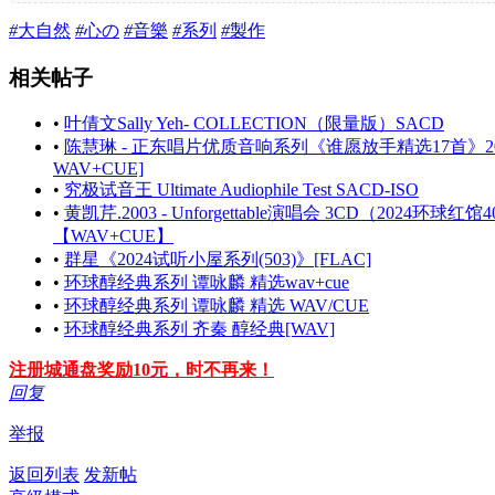
#
大自然
#
心の
#
音樂
#
系列
#
製作
相关帖子
•
叶倩文Sally Yeh‑ COLLECTION（限量版）SACD
•
陈慧琳 - 正东唱片优质音响系列《谁愿放手精选17首》20
WAV+CUE]
•
究极试音王 Ultimate Audiophile Test SACD-ISO
•
黄凯芹.2003 - Unforgettable演唱会 3CD（2024
【WAV+CUE】
•
群星《2024试听小屋系列(503)》[FLAC]
•
环球醇经典系列 谭咏麟 精选wav+cue
•
环球醇经典系列 谭咏麟 精选 WAV/CUE
•
环球醇经典系列 齐秦 醇经典[WAV]
注册城通盘奖励10元，时不再来！
回复
举报
返回列表
发新帖