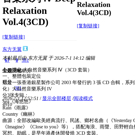
Relaxation
Relaxation
Vol.4(3CD)
Vol.4(3CD)
[复制链接]
[复制链接]
东方无翼
本帖最后由 东方无翼 于 2026-7-1 14:12 编辑
67
0
381
心の淨化 大自然音樂系列 Ⅳ（3CD 套裝）
主题
回帖
积分
一、整體包裝定位
积分
這是一張香港銀星製作公司 2003 年發行的 3 張 CD 合輯，
381
化）大自然音樂系列 IV
分3张专辑：
2026-7-1 12:52:51
/
显示全部楼层
/
阅读模式
Sea《海悠悠》
491
0
Rain《雨露》
Country《幽林》
曲源：全部改編歐美經典流行、民謠、鄉村名曲（《Yesterday Onc
《Imagine》《Close to you》等），搭配海浪、雨聲、田
冥想、助眠，是早年港產休閒發燒 3CD 套裝。