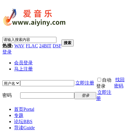
搜索
热搜:
WAV
FLAC
24BIT
DSF
登录
会员登录
马上注册
找回
自动
立即注册
密码
登录
立即注
密码
登录
册
首页
Portal
专题
论坛
BBS
导读
Guide