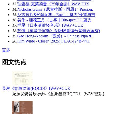
13.
理查德·克莱德曼《25年金选》WAV DTS
14.
Nicholas.Gunn（尼古拉斯・冈恩）-Passion.
15.
尼古拉斯&约翰尼斯 - Encanto魅力(长笛与吉
16.
吴千 - 烟花三月（古筝｜Blu-spec CD 蓝光
17.
群星《日本演歌轻音乐》[WAV+CUE]
18.
苏倩《单簧管演奏》头版限量编号紫银合金SQ
19.
Gao Hong-Neelam（霓岚）- Chinese Pipa &
20.
Kim Wilde - Closer (2025) FLAC-[24B-44.1
更多
图文热点
吴琳《意象箜篌(HQCD)》[WAV+CUE]
龙源发烧音乐-吴琳《意象箜篌HQCD》 [WAV/整轨] ...