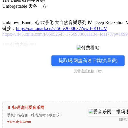
The Blues 藍色生死戀
Unforgettable 天各一方
Unknown Band - 心の淨化 大自然音樂系列 Ⅳ Deep Relaxation Vol.
链接：
https://pan.quark.cn/s/f56fe2600637?pwd=KUUV
https://url45.ctfile.com/f/66052545-17569830611134-4d1f73?p=1699
*** 付费内容 ***
提取码/网盘高速下载(流量费)
无需注册直接下载!
📱 扫码访问爱音乐网
手机扫描右侧二维码,随时下载音乐！
扫码
www.aiyiny.com