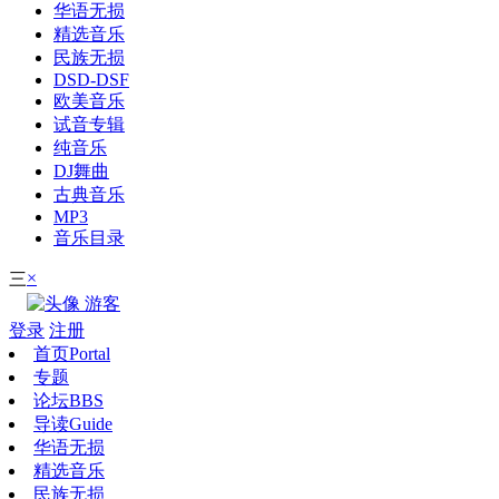
华语无损
精选音乐
民族无损
DSD-DSF
欧美音乐
试音专辑
纯音乐
DJ舞曲
古典音乐
MP3
音乐目录
×
三
游客
登录
注册
首页
Portal
专题
论坛
BBS
导读
Guide
华语无损
精选音乐
民族无损