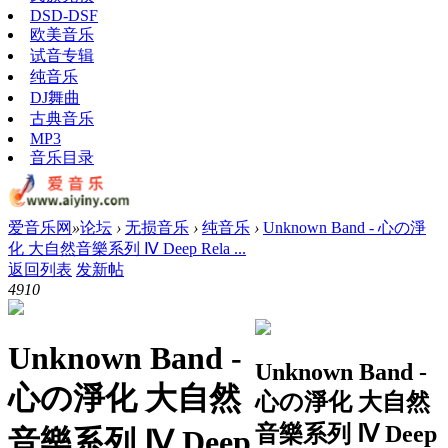
DSD-DSF
欧美音乐
试音专辑
纯音乐
DJ舞曲
古典音乐
MP3
音乐目录
爱音乐网
»
论坛
›
无损音乐
›
纯音乐
›
Unknown Band - 心の淨
化 大自然音樂系列 Ⅳ Deep Rela ...
返回列表
发新帖
491
0
Unknown Band -
Unknown Band -
心の淨化 大自然
心の淨化 大自然
音樂系列 Ⅳ Deep
音樂系列 Ⅳ Deep