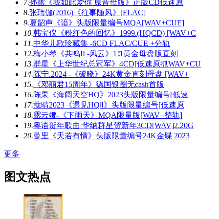
7.
孙露《我如此爱你 原音母版》正版CD低速原
8.
张玮伽(2016)《往事随风》[FLAC]
9.
夏韶声《谙》头版限量编号MQA[WAV+CUE]
10.
韩宝仪《粉红色的回忆》1999.(HQCD) [WAV+C
11.
中华儿歌珍藏集 -6CD FLAC/CUE +分轨
12.
梅小琴《共鸣II -风云》1∶1黄金母盘版直刻
13.
群星《上华世纪总冠军》4CD[低速原抓WAV+CU
14.
陈宁.2024 -《破晓》24K黄金直刻母盘 [WAV+
15.
《邓丽君15周年》德国银圈无cash首版
16.
陈果《海阔天空HQ》2023头版限量编号[低速
17.
蔻晴2023《遇见HQⅡ》头版限量编号[低速原
18.
露云娜-《下雨天》MQA限量版[WAV+整轨]
19.
粤语贺年歌曲 华纳群星贺新年3CD[WAV]2.20G
20.
曼里《天若有情》头版限量编号24K金碟 2023
更多
图文热点