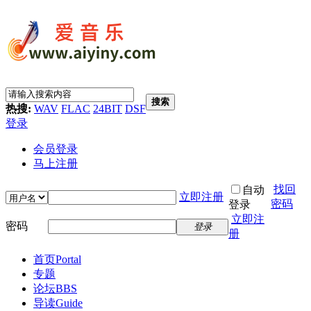
搜索
热搜:
WAV
FLAC
24BIT
DSF
登录
会员登录
马上注册
找回
自动
立即注册
密码
登录
立即注
密码
登录
册
首页
Portal
专题
论坛
BBS
导读
Guide