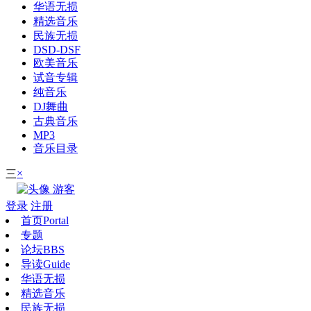
华语无损
精选音乐
民族无损
DSD-DSF
欧美音乐
试音专辑
纯音乐
DJ舞曲
古典音乐
MP3
音乐目录
×
三
游客
登录
注册
首页
Portal
专题
论坛
BBS
导读
Guide
华语无损
精选音乐
民族无损