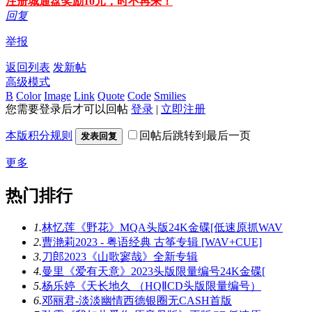
注册城通盘奖励10元，时不再来！
回复
举报
返回列表
发新帖
高级模式
B
Color
Image
Link
Quote
Code
Smilies
您需要登录后才可以回帖
登录
|
立即注册
本版积分规则
回帖后跳转到最后一页
发表回复
更多
热门排行
1.
林忆莲《野花》MQA头版24K金碟[低速原抓WAV
2.
曹滟莉2023 - 粤语经典 古筝专辑 [WAV+CUE]
3.
刀郎2023《山歌寥哉》全新专辑
4.
曼里《爱有天意》2023头版限量编号24K金碟[
5.
杨乐婷《天长地久 （HQⅡCD头版限量编号）
6.
邓丽君-淡淡幽情西德银圈无CASH首版