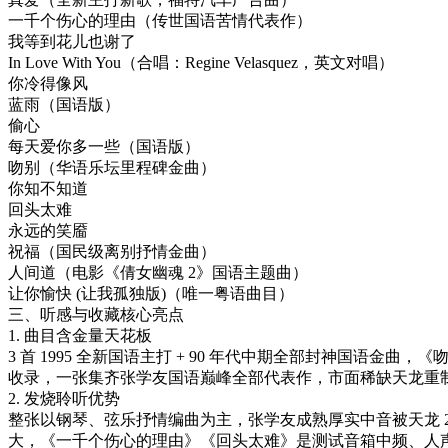
一千个伤心的理由（传世国语苦情代表作）
我等到花儿也谢了
In Love With You（合唱：Regine Velasquez，英文对唱）
你冷得像风
蓝雨（国语版）
偷心
每天爱你多一些（国语版）
吻别（华语乐坛里程碑金曲）
你知不知道
回头太难
永远的笑靥
祝福（国民级离别抒情金曲）
人间道（电影《倩女幽魂 2》国语主题曲）
让你愉快 (让我孤独版)（唯一粤语曲目）
三、听感与收藏核心亮点
1. 曲目含金量天花板
3 首 1995 全新国语主打 + 90 年代中期全部封神国语金
收录，一张集齐张学友国语巅峰全部代表作，市面稀缺天龙重
2. 发烧聆听优势
整张以钢琴、弦乐抒情编曲为主，张学友成熟厚实中音被天龙 20
大，《一千个伤心的理由》《回头太难》是测试音箱中频、人