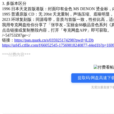
3. 多版本区分
1996 日本天龙首版港版：封面印有金色 MS DENON 烫
1995 普通原版 CD：无 20bit 天龙重制，声场压缩、底噪明显，无
2023 环球复刻版：同源母带，音质与首版一致，性价比高，
我用夸克网盘给你分享了「张学友 - 宝丽金88极品音色系列《真爱新
点击链接或复制整段内容，打开「夸克网盘APP」即可获取。
/~54753Z87ge~:/
链接：
https://pan.quark.cn/s/035925174298?pwd=jLDb
https://url45.ctfile.com/f/66052545-17569818240877-44ed1b?p=169
***付费内容***
提取码/网盘高速下载
无需注册直接下载