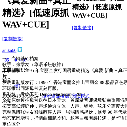
《真爱新曲+真正
精选》[低速原抓
精选》[低速原抓
WAV+CUE]
WAV+CUE]
[复制链接]
[复制链接]
anika66
一、专辑基础档案
85
0
487
歌手：张学友（华语乐坛歌神）
主题
回帖
积分
原版基底：1995 年宝丽金发行国语重磅精选《真爱 新曲 +
片；
积分
发烧重制版发行：1996 年香港宝丽金推出宝丽金 88 极品音色系列天龙发
487
环球推出同源母带复刻再版。
系列统一发烧工艺 Denon Mastersonic 20bit
2026-6-19 18:36:24
/
显示全部楼层
/
阅读模式
全套原始模拟母带送往日本天龙，首席录音师保坂弘幸重新混
831
0
拓宽高低频延伸，声场通透立体，人声、钢琴、弦乐分离度大
完整保留张学友巅峰醇厚人声、强弱情感起伏，修复 90 年代
动态范围增强，抒情曲细腻柔和、叙事曲氛围感拉满，是华语国语人
定位区分