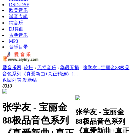
DSD-DSF
欧美音乐
试音专辑
纯音乐
DJ舞曲
古典音乐
MP3
音乐目录
爱音乐网
»
论坛
›
无损音乐
›
华语无损
›
张学友 - 宝丽金88极品
音色系列《真爱新曲+真正精选》[ ...
返回列表
发新帖
831
0
张学友 - 宝丽金
张学友 - 宝丽金
88极品音色系列
88极品音色系列
《真爱新曲+真正