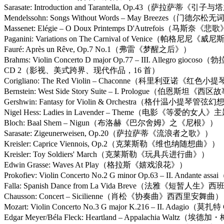
Sarasate: Introduction and Tarantella, Op.43（萨拉萨蒂《
Mendelssohn: Songs Without Words – May Breezes（
Massenet: Elégie – O Doux Printemps D'Autrefois（马斯奈《悲
Paganini: Variations on The Carnival of Venice（帕
Fauré: Après un Rêve, Op.7 No.1（弗雷《梦醒之后》）
Brahms: Violin Concerto D major Op.77 – III. Alleg
CD 2（影视、美式跨界、现代作品，16 首）
Corigliano: The Red Violin – Chaconne（科里利
Bernstein: West Side Story Suite – I. Prologue（伯恩斯
Gershwin: Fantasy for Violin & Orchestra（格什温小提琴管弦
Nigel Hess: Ladies in Lavender – Theme（电影《等爱的女人
Bloch: Baal Shem – Nigun（布洛赫《巴尔舍姆》之《尼根》）
Sarasate: Zigeunerweisen, Op.20（萨拉萨蒂《流浪者之歌》）
Kreisler: Caprice Viennois, Op.2（克莱斯勒《维也纳随想曲》）
Kreisler: Toy Soldiers' March（克莱斯勒《玩具兵进行曲》）
Edwin Grasse: Waves At Play（格拉斯《嬉戏浪花》）
Prokofiev: Violin Concerto No.2 G minor Op.63 – I
Falla: Spanish Dance from La Vida Breve（法雅《短暂人生
Chausson: Concert – Sicilienne（肖松《协奏曲》西西里安舞曲）
Mozart: Violin Concerto No.3 G major K.216 – II
Edgar Meyer/Béla Fleck: Heartland – Appalachia