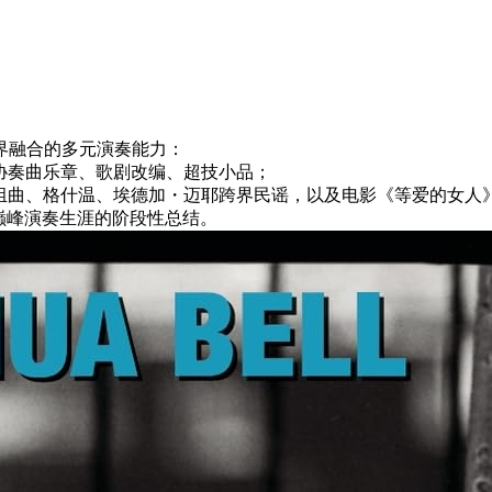
界融合的多元演奏能力：
协奏曲乐章、歌剧改编、超技小品；
组曲、格什温、埃德加・迈耶跨界民谣，以及电影《等爱的女人
对他巅峰演奏生涯的阶段性总结。