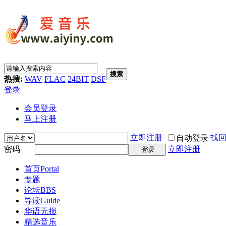
搜索
热搜:
WAV
FLAC
24BIT
DSF
登录
会员登录
马上注册
立即注册
找
自动登录
密码
立即注册
登录
首页
Portal
专题
论坛
BBS
导读
Guide
华语无损
精选音乐