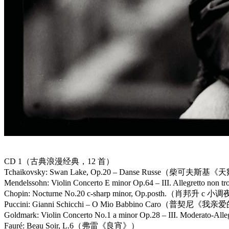
CD 1（古典浪漫经典，12 首）
Tchaikovsky: Swan Lake, Op.20 – Danse Russe（柴
Mendelssohn: Violin Concerto E minor Op.64 – III. Al
Chopin: Nocturne No.20 c-sharp minor, Op.posth.（
Puccini: Gianni Schicchi – O Mio Babbino Caro（
Goldmark: Violin Concerto No.1 a minor Op.28 – III.
Fauré: Beau Soir, L.6（弗雷《良宵》）