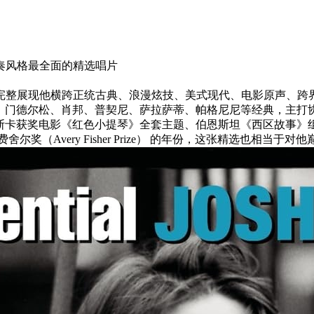
奏风格最全面的精选唱片
完整展现他横跨正统古典、浪漫炫技、美式现代、电影原声、跨
基、门德尔松、肖邦、普契尼、萨拉萨蒂、帕格尼尼等经典，主打
奥斯卡获奖电影《红色小提琴》全套主题、伯恩斯坦《西区故事》
奖（Avery Fisher Prize） 的年份，这张精选也相当于