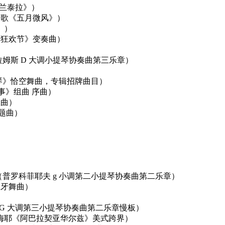
引子与塔兰泰拉》）
门德尔松无词歌《五月微风》）
歌》）
格尼尼《威尼斯狂欢节》变奏曲）
ro giocoso（勃拉姆斯 D 大调小提琴协奏曲第三乐章）
亚诺《红色小提琴》恰空舞曲，专辑招牌曲目）
坦《西区故事》组曲 序曲）
幻想曲）
》主题曲）
I. Andante assai（普罗科菲耶夫 g 小调第二小提琴协奏曲第二乐章）
》西班牙舞曲）
. Adagio（莫扎特 G 大调第三小提琴协奏曲第二乐章慢板）
 Waltz（埃德加・梅耶《阿巴拉契亚华尔兹》美式跨界）