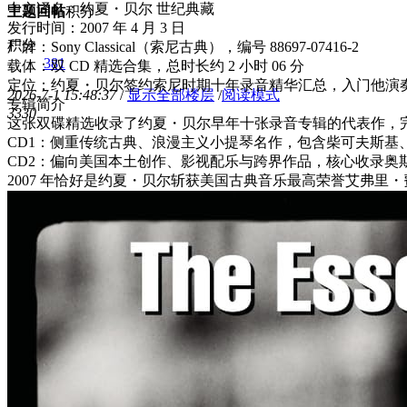
中文译名：约夏・贝尔 世纪典藏
主题
回帖
积分
发行时间：2007 年 4 月 3 日
积分
厂牌：Sony Classical（索尼古典），编号 88697-07416-2
381
载体：双 CD 精选合集，总时长约 2 小时 06 分
定位：约夏・贝尔签约索尼时期十年录音精华汇总，入门他演
2026-7-1 15:48:37
/
显示全部楼层
/
阅读模式
专辑简介
333
0
这张双碟精选收录了约夏・贝尔早年十张录音专辑的代表作，
CD1：侧重传统古典、浪漫主义小提琴名作，包含柴可夫斯
CD2：偏向美国本土创作、影视配乐与跨界作品，核心收录
2007 年恰好是约夏・贝尔斩获美国古典音乐最高荣誉艾弗里・费舍尔