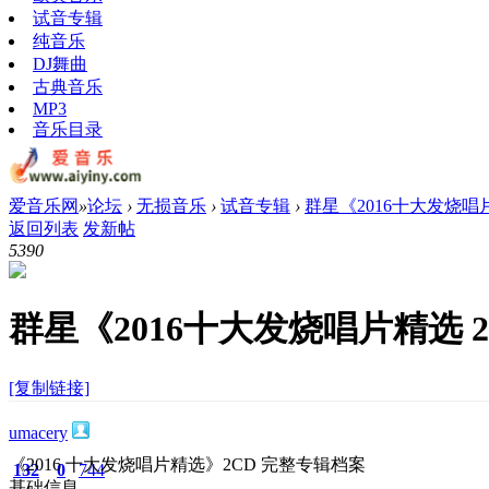
试音专辑
纯音乐
DJ舞曲
古典音乐
MP3
音乐目录
爱音乐网
»
论坛
›
无损音乐
›
试音专辑
›
群星《2016十大发烧唱片精
返回列表
发新帖
539
0
群星《2016十大发烧唱片精选 2C
[复制链接]
umacery
《2016 十大发烧唱片精选》2CD 完整专辑档案
132
0
744
基础信息