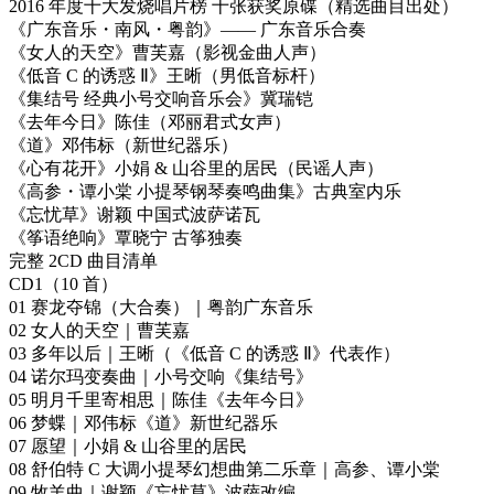
2016 年度十大发烧唱片榜 十张获奖原碟（精选曲目出处）
《广东音乐・南风・粤韵》—— 广东音乐合奏
《女人的天空》曹芙嘉（影视金曲人声）
《低音 C 的诱惑 Ⅱ》王晰（男低音标杆）
《集结号 经典小号交响音乐会》冀瑞铠
《去年今日》陈佳（邓丽君式女声）
《道》邓伟标（新世纪器乐）
《心有花开》小娟 & 山谷里的居民（民谣人声）
《高参・谭小棠 小提琴钢琴奏鸣曲集》古典室内乐
《忘忧草》谢颖 中国式波萨诺瓦
《筝语绝响》覃晓宁 古筝独奏
完整 2CD 曲目清单
CD1（10 首）
01 赛龙夺锦（大合奏）｜粤韵广东音乐
02 女人的天空｜曹芙嘉
03 多年以后｜王晰（《低音 C 的诱惑 Ⅱ》代表作）
04 诺尔玛变奏曲｜小号交响《集结号》
05 明月千里寄相思｜陈佳《去年今日》
06 梦蝶｜邓伟标《道》新世纪器乐
07 愿望｜小娟 & 山谷里的居民
08 舒伯特 C 大调小提琴幻想曲第二乐章｜高参、谭小棠
09 牧羊曲｜谢颖《忘忧草》波萨改编