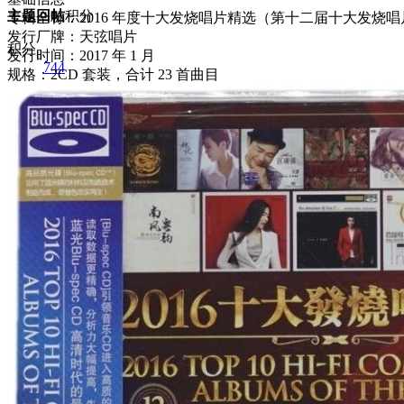
主题
回帖
积分
专辑全称：2016 年度十大发烧唱片精选（第十二届十大发烧
发行厂牌：天弦唱片
积分
发行时间：2017 年 1 月
744
规格：2CD 套装，合计 23 首曲目
2026-7-3 20:08:15
/
显示全部楼层
/
阅读模式
539
0