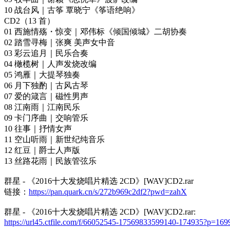
10 战台风｜古筝 覃晓宁《筝语绝响》
CD2（13 首）
01 西施情殇・惊变｜邓伟标《倾国倾城》二胡协奏
02 踏雪寻梅｜张爽 美声女中音
03 彩云追月｜民乐合奏
04 橄榄树｜人声发烧改编
05 鸿雁｜大提琴独奏
06 月下独酌｜古风古琴
07 爱的箴言｜磁性男声
08 江南雨｜江南民乐
09 卡门序曲｜交响管乐
10 往事｜抒情女声
11 空山听雨｜新世纪纯音乐
12 红豆｜爵士人声版
13 丝路花雨｜民族管弦乐
群星 - 《2016十大发烧唱片精选 2CD》[WAV]CD2.rar
链接：
https://pan.quark.cn/s/272b969c2df2?pwd=zahX
群星 - 《2016十大发烧唱片精选 2CD》[WAV]CD2.rar:
https://url45.ctfile.com/f/66052545-17569833599140-174935?p=169