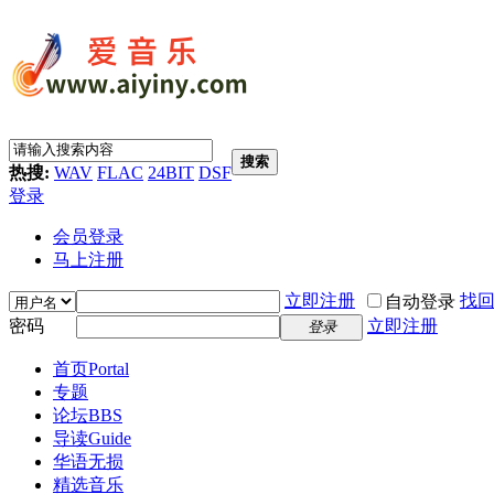
搜索
热搜:
WAV
FLAC
24BIT
DSF
登录
会员登录
马上注册
立即注册
找
自动登录
密码
立即注册
登录
首页
Portal
专题
论坛
BBS
导读
Guide
华语无损
精选音乐