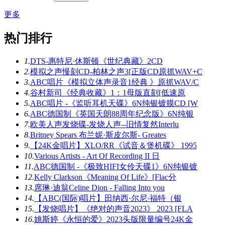
更多
热门排行
1.
DTS-惠特尼·休斯顿《世纪典藏》2CD
2.
模拟之声慢刻CD-柏林之声3[正版CD原抓WAV+C
3.
ABC唱片《模拟立体声录音1经典 》原抓WAV/C
4.
谷村新司《经典收藏》1：1母版直刻[低速原
5.
ABC唱片 -《监听耳机天碟》6N纯银镀膜CD [W
6.
ABC德国制《英国天朗88周年纪念版》6N纯银
7.
欧美人声发烧碟-发烧人声--旧情复然Interlu
8.
Britney Spears 布兰妮·斯皮尔斯- Greates
9.
【24K金唱片】XLO/RR《试音＆煲机碟》 1995
10.
Various Artists - Art Of Recording II 日
11.
ABC德国制 -《极致HIFI女伶天碟1》6N纯银镀
12.
Kelly Clarkson《Meaning Of Life》[Flac分
13.
席琳·迪翁Celine Dion - Falling Into you
14.
【ABC(国际)唱片】田纳西·尔尼·福特（银
15.
【发烧唱片】《绝对的声音2023》 2023 [FLA
16.
姚斯婷《永恒的爱》2023头版限量编号24K金