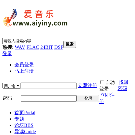
搜索
热搜:
WAV
FLAC
24BIT
DSF
登录
会员登录
马上注册
找回
自动
立即注册
密码
登录
立即注
密码
登录
册
首页
Portal
专题
论坛
BBS
导读
Guide