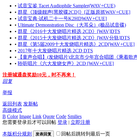
•
试音宝鉴 Tacet Audiophile Sampler(WAV+CUE)
•
群星《顶级靓声[黑胶碟2CD]》[正版原抓WAV+CUE]
•
试音宝典·试机二十一号K2HDWAV+CUE]
•
Ultimate Demonstration Disc（大耳朵）(极品试音碟)
•
群星《2016十大发烧唱片精选 2CD》[WAV]DTS
•
群星《2015十大发烧唱片精选 2CD》[WAV分轨]DTS
•
群星《第5届2009十大发烧唱片精选》2CD[WAV+CUE]
•
2017年十大发烧唱片精选 2CD DTS
•
【童声合唱】(发烧唱片)北京市少年宫合唱团《乘着歌声的翅
•
聆听唱片《六大发烧女声》2CD [WAV+CUE]
注册城通盘奖励10元，时不再来！
回复
举报
返回列表
发新帖
高级模式
B
Color
Image
Link
Quote
Code
Smilies
您需要登录后才可以回帖
登录
|
立即注册
本版积分规则
回帖后跳转到最后一页
发表回复