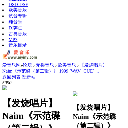
DSD-DSF
欧美音乐
试音专辑
纯音乐
DJ舞曲
古典音乐
MP3
音乐目录
爱音乐网
»
论坛
›
无损音乐
›
欧美音乐
›
【发烧唱片】
Naim《示范碟（第二辑）》 1999 [WAV+CUE] ...
返回列表
发新帖
599
0
【发烧唱片】
【发烧唱片】
Naim《示范碟
Naim《示范碟
（第二辑）》