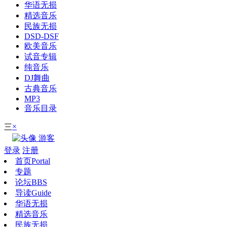
华语无损
精选音乐
民族无损
DSD-DSF
欧美音乐
试音专辑
纯音乐
DJ舞曲
古典音乐
MP3
音乐目录
×
三
游客
登录
注册
首页
Portal
专题
论坛
BBS
导读
Guide
华语无损
精选音乐
民族无损