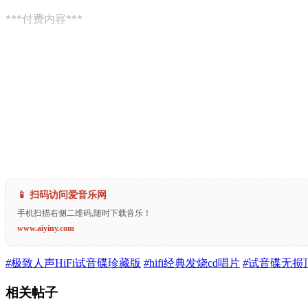
***付费内容***
📱 扫码访问爱音乐网
手机扫描右侧二维码,随时下载音乐！
www.aiyiny.com
#
极致人声HiFi试音碟珍藏版
#
hifi经典发烧cd唱片
#
试音碟无损
相关帖子