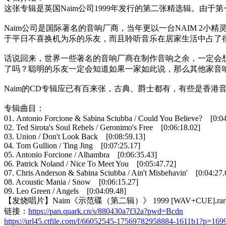
这张专辑是英国Naim公司1999年发行的第二张精选辑。由
Naim公司是国际著名的音响厂商，当年更以一台NAIM 2
于平日不喜换机为乐的乐友，而且聆听音乐在居家生活中占了很
话说回来，世界一些著名的音响厂商在制作音响之余，一定会
了吗？聪明的乐友一定会知道如果一家如此说，那么其他家音
Naim的CD专辑应已有百来张，古典、爵士都有，有些是香港
专辑曲目：
01. Antonio Forcione & Sabina Sciubba / Could You Believe? [0:04
02. Ted Sirota's Soul Rebels / Geronimo's Free [0:06:18.02]
03. Union / Don't Look Back [0:08:59.13]
04. Tom Gullion / Ting Jing [0:07:25.17]
05. Antonio Forcione / Alhambra [0:06:35.43]
06. Patrick Noland / Nice To Meet You [0:05:47.72]
07. Chris Anderson & Sabina Sciubba / Ain't Misbehavin' [0:04:27.
08. Acoustic Mania / Snow [0:06:15.27]
09. Leo Green / Angels [0:04:09.48]
【发烧唱片】Naim《示范碟（第二辑）》 1999 [WAV+CUE].ra
链接：
https://pan.quark.cn/s/880430a7f32a?pwd=Bcdn
https://url45.ctfile.com/f/66052545-17569782958884-1611b1?p=169