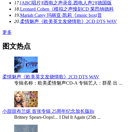
17.
[ABC唱片][西电之声录音.西电人声2][德国版
18.
Leonard Cohen《模拟之声慢刻CD 莱昂纳德科
19.
Mariah Carey 玛丽亚·凯莉《music box(音
20.
柔情魅声《欧美英文发烧情歌》2CD DTS WAV
更多
图文热点
柔情魅声《欧美英文发烧情歌》2CD DTS WAV
专辑名称：欧美柔情魅声CD-A 专辑艺人：群星 出 ...
小甜甜布兰妮 首张专辑 25周年纪念加长版Br
Britney Spears-Oops!... I Did It Again (25th ...