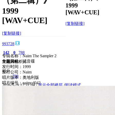
（第二辑）》
1999
1999
[WAV+CUE]
[WAV+CUE]
[复制链接]
[复制链接]
993728
142
0
788
专辑名称：Naim The Sampler 2
专辑风格：试音碟
主题
回帖
积分
发行时间：1999
积分
发行公司：Naim
788
唱片版本：奥地利版
唱片编号：naimcd042
2026-5-19 17:31:04
/
显示全部楼层
/
阅读模式
599
0