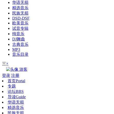
华语无损
精选音乐
民族无损
DSD-DSF
欧美音乐
试音专辑
纯音乐
DJ舞曲
古典音乐
MP3
音乐目录
×
三
游客
登录
注册
首页
Portal
专题
论坛
BBS
导读
Guide
华语无损
精选音乐
民族无损