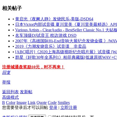
相关帖子
•
黄启光《夜阑人静》发烧民乐-美版-DSD64
•
日本Victor内部试音碟 夏川里美《夏川里美最精选》AP
•
Various Artists - ClearAudio - BestSeller Classic N
•
名车顶级DJ试音王 枕边游戏 DSD
•
2007年《高雄国际Hi-End音响大展纪念发烧金碟 》/WA
•
2019《力潮发烧音乐》试音谍 非卖品
•
[ABC唱片]《2020上海高级视听纪念唱片展》试音碟 [WA
•
群星《好歌30年全系列1》柏菲典藏版[低速原抓WAV+CU
注册城通盘奖励10元，时不再来！
回复
举报
返回列表
发新帖
高级模式
B
Color
Image
Link
Quote
Code
Smilies
您需要登录后才可以回帖
登录
|
立即注册