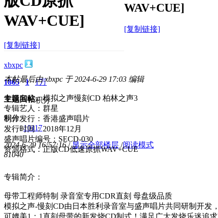
版CD原抓
WAV+CUE]
WAV+CUE]
[复制链接]
[复制链接]
xbxpc
本帖最后由 xbxpc 于 2024-6-29 17:03 编辑
1865
1
1万
专辑名称：模拟之声慢刻CD 柏林之声3
主题
回帖
积分
专辑艺人：群星
积分
制作发行：香港盛声唱片
10117
发行时间：2018年12月
盛声唱片编号：SECD-030
2024-6-29 16:57:16
/
显示全部楼层
/
阅读模式
资源格式：正版CD低速原抓WAV+CUE
8104
0
专辑简介：
母带工程师特制 录音室专用CDR直刻 母盘级品质
模拟之声-慢刻CD由日本胜利录音室与盛声唱片共同研制开发
可媲美1：1直刻母带的新发烧CD制式！满足广大发烧乐迷追