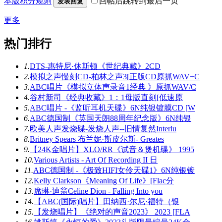
本版积分规则
回帖后跳转到最后一页
发表回复
更多
热门排行
1.
DTS-惠特尼·休斯顿《世纪典藏》2CD
2.
模拟之声慢刻CD-柏林之声3[正版CD原抓WAV+C
3.
ABC唱片《模拟立体声录音1经典 》原抓WAV/C
4.
谷村新司《经典收藏》1：1母版直刻[低速原
5.
ABC唱片 -《监听耳机天碟》6N纯银镀膜CD [W
6.
ABC德国制《英国天朗88周年纪念版》6N纯银
7.
欧美人声发烧碟-发烧人声--旧情复然Interlu
8.
Britney Spears 布兰妮·斯皮尔斯- Greates
9.
【24K金唱片】XLO/RR《试音＆煲机碟》 1995
10.
Various Artists - Art Of Recording II 日
11.
ABC德国制 -《极致HIFI女伶天碟1》6N纯银镀
12.
Kelly Clarkson《Meaning Of Life》[Flac分
13.
席琳·迪翁Celine Dion - Falling Into you
14.
【ABC(国际)唱片】田纳西·尔尼·福特（银
15.
【发烧唱片】《绝对的声音2023》 2023 [FLA