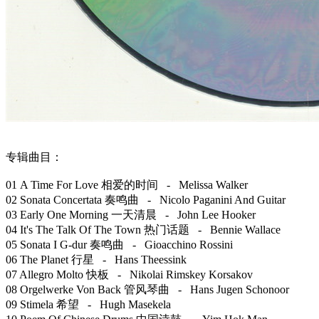
专辑曲目：
01 A Time For Love 相爱的时间 - Melissa Walker
02 Sonata Concertata 奏鸣曲 - Nicolo Paganini And Guitar
03 Early One Morning 一天清晨 - John Lee Hooker
04 It's The Talk Of The Town 热门话题 - Bennie Wallace
05 Sonata I G-dur 奏鸣曲 - Gioacchino Rossini
06 The Planet 行星 - Hans Theessink
07 Allegro Molto 快板 - Nikolai Rimskey Korsakov
08 Orgelwerke Von Back 管风琴曲 - Hans Jugen Schonoor
09 Stimela 希望 - Hugh Masekela