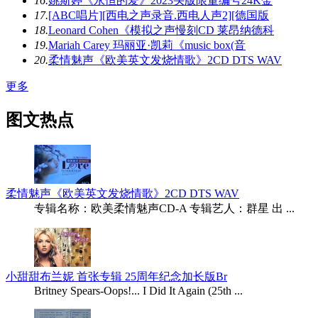
16.
姚斯婷《永恒的爱》2023头版限量编号24K金
17.
[ABC唱片][西电之声录音.西电人声2][德国版
18.
Leonard Cohen《模拟之声慢刻CD 莱昂纳德科
19.
Mariah Carey 玛丽亚·凯莉《music box(音
20.
柔情魅声《欧美英文发烧情歌》2CD DTS WAV
更多
图文热点
柔情魅声《欧美英文发烧情歌》2CD DTS WAV
专辑名称：欧美柔情魅声CD-A 专辑艺人：群星 出 ...
小甜甜布兰妮 首张专辑 25周年纪念加长版Br
Britney Spears-Oops!... I Did It Again (25th ...