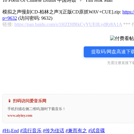
10 Poem Of Chinese Drums 中国诗鼓 - Yim Hok Man
模拟之声慢刻CD-柏林之声3[正版CD原抓WAV+CUE].zip:
https
p=9632
(访问密码: 9632)
链接:
https://pan.baidu.com/s/1HZDlfRkCyYUE0LydRr8A1A
***
提取码/网盘高速下载
无需注册直接下载
📱 扫码访问爱音乐网
手机扫描右侧二维码,随时下载音乐！
www.aiyiny.com
#
Hi-End
#
流行音乐
#
传为佳话
#
兼而有之
#
试音碟