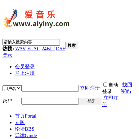
搜索
热搜:
WAV
FLAC
24BIT
DSF
登录
会员登录
马上注册
找回
自动
立即注册
密码
登录
立即注
密码
登录
册
首页
Portal
专题
论坛
BBS
导读
Guide