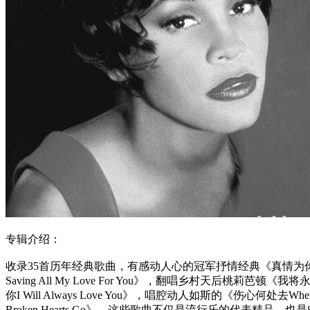
专辑介绍：
收录35首历年经典歌曲，有感动人心的冠军抒情经典《真情为
Saving All My Love For You》，翻唱乡村天后桃莉芭顿《我
你I Will Always Love You》，唱腔动人如斯的《伤心何处去Wher
Broken Hearts Go》。这些歌曲不仅是流行乐的代表精品，也是