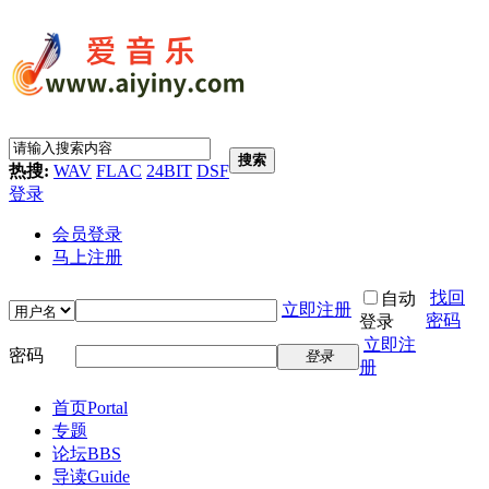
搜索
热搜:
WAV
FLAC
24BIT
DSF
登录
会员登录
马上注册
找回
自动
立即注册
密码
登录
立即注
密码
登录
册
首页
Portal
专题
论坛
BBS
导读
Guide