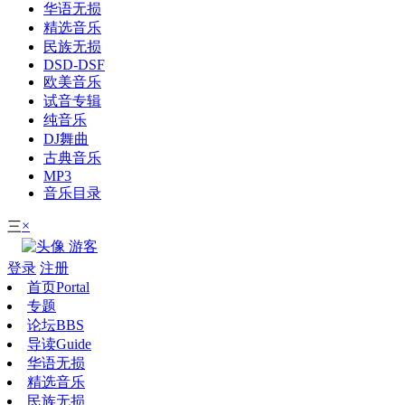
华语无损
精选音乐
民族无损
DSD-DSF
欧美音乐
试音专辑
纯音乐
DJ舞曲
古典音乐
MP3
音乐目录
×
三
游客
登录
注册
首页
Portal
专题
论坛
BBS
导读
Guide
华语无损
精选音乐
民族无损