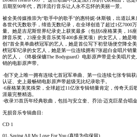
后期至90年代，西洋流行音乐让人永不忘怀的美丽一景。
被全美传媒推崇为“歌手中的歌手”的惠特妮·休斯顿，出道以来
各世代无数歌手，缔造无数纪录，在全球创造了超过1亿7000
量。她是吉尼斯世界纪录史上获奖最多（包括6座格莱美，16
牌音乐奖，23座全美音乐奖等400多座奖项）的女艺人，她是
创7首全美单曲榜冠军的艺人，她是首位写下初登场便空降全
榜冠军纪录的女艺人，她是第一位连续拥有7张超白金唱片销
的艺人，《终极保镳The Bodyguard》电影原声带是全美唱片
销的电影原声带。
·创下史上唯一拥有连续七首冠军单曲、第一位连续七张专辑获
认证、史上最畅销电影原声带超级无比纪录歌手。
·6座格莱美奖殊荣，全球超过11亿张专辑销量肯定，传奇天后
涯最完整精选。
·收录35首历年经典歌曲，包括与安立奎、乔治·迈克巨星合唱
无损音乐专辑曲目:
CD 1
01. Saving All My Love For You (真情为你保留)