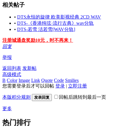
相关帖子
•
DTS永恒的旋律 欧美影视经典 2CD WAV
•
DTS-《香港纯弦·流行古典》wav分轨
•
DTS-若雪 洁若雪[WAV分轨]
注册城通盘奖励10元，时不再来！
回复
举报
返回列表
发新帖
高级模式
B
Color
Image
Link
Quote
Code
Smilies
您需要登录后才可以回帖
登录
|
立即注册
本版积分规则
回帖后跳转到最后一页
发表回复
更多
热门排行