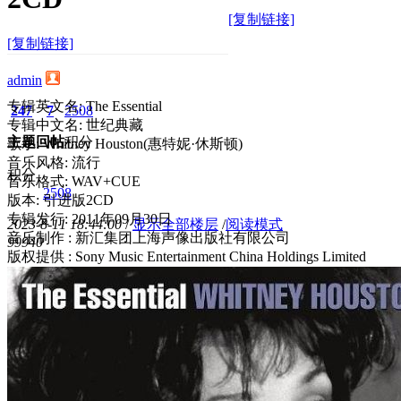
[复制链接]
[复制链接]
admin
专辑英文名: The Essential
247
7
2508
专辑中文名: 世纪典藏
主题
回帖
积分
歌手: Whitney Houston(惠特妮·休斯顿)
音乐风格: 流行
积分
音乐格式: WAV+CUE
2508
版本: 引进版2CD
专辑发行: 2011年09月30日
2023-8-11 18:44:00
/
显示全部楼层
/
阅读模式
音乐制作 : 新汇集团上海声像出版社有限公司
9994
0
版权提供 : Sony Music Entertainment China Holdings Limited