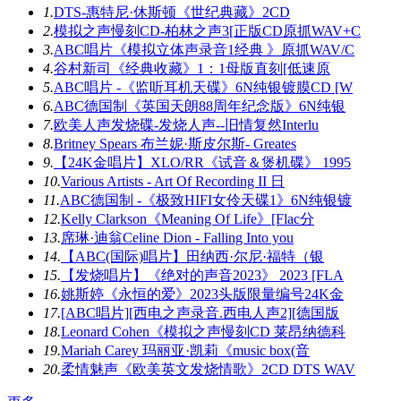
1.
DTS-惠特尼·休斯顿《世纪典藏》2CD
2.
模拟之声慢刻CD-柏林之声3[正版CD原抓WAV+C
3.
ABC唱片《模拟立体声录音1经典 》原抓WAV/C
4.
谷村新司《经典收藏》1：1母版直刻[低速原
5.
ABC唱片 -《监听耳机天碟》6N纯银镀膜CD [W
6.
ABC德国制《英国天朗88周年纪念版》6N纯银
7.
欧美人声发烧碟-发烧人声--旧情复然Interlu
8.
Britney Spears 布兰妮·斯皮尔斯- Greates
9.
【24K金唱片】XLO/RR《试音＆煲机碟》 1995
10.
Various Artists - Art Of Recording II 日
11.
ABC德国制 -《极致HIFI女伶天碟1》6N纯银镀
12.
Kelly Clarkson《Meaning Of Life》[Flac分
13.
席琳·迪翁Celine Dion - Falling Into you
14.
【ABC(国际)唱片】田纳西·尔尼·福特（银
15.
【发烧唱片】《绝对的声音2023》 2023 [FLA
16.
姚斯婷《永恒的爱》2023头版限量编号24K金
17.
[ABC唱片][西电之声录音.西电人声2][德国版
18.
Leonard Cohen《模拟之声慢刻CD 莱昂纳德科
19.
Mariah Carey 玛丽亚·凯莉《music box(音
20.
柔情魅声《欧美英文发烧情歌》2CD DTS WAV