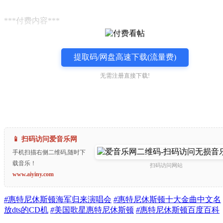
***付费内容***
提取码/网盘高速下载(流量费)
无需注册直接下载!
📱 扫码访问爱音乐网
手机扫描右侧二维码,随时下
载音乐！
扫码访问网站
www.aiyiny.com
#
惠特尼休斯顿海军归来演唱会
#
惠特尼休斯顿十大金曲中文名
放dts的CD机
#
美国歌星惠特尼休斯顿
#
惠特尼休斯顿百度百科