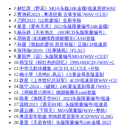
1.
林忆莲《野花》MQA头版24K金碟[低速原抓WAV
2.
曹滟莉2023 - 粤语经典 古筝专辑 [WAV+CUE]
3.
刀郎2023《山歌寥哉》全新专辑
4.
曼里《爱有天意》2023头版限量编号24K金碟[
5.
杨乐婷《天长地久 （HQⅡCD头版限量编号）
6.
邓丽君-淡淡幽情西德银圈无CASH首版
7.
孙露《我如此爱你 原音母版》正版CD低速原
8.
张玮伽(2016)《往事随风》[FLAC]
9.
夏韶声《谙》头版限量编号MQA[WAV+CUE]
10.
韩宝仪《粉红色的回忆》1999.(HQCD) [WAV+C
11.
中华儿歌珍藏集 -6CD FLAC/CUE +分轨
12.
梅小琴《共鸣II -风云》1∶1黄金母盘版直刻
13.
群星《上华世纪总冠军》4CD[低速原抓WAV+CU
14.
陈宁.2024 -《破晓》24K黄金直刻母盘 [WAV+
15.
《邓丽君15周年》德国银圈无cash首版
16.
陈果《海阔天空HQ》2023头版限量编号[低速
17.
蔻晴2023《遇见HQⅡ》头版限量编号[低速原
18.
露云娜-《下雨天》MQA限量版[WAV+整轨]
19.
粤语贺年歌曲 华纳群星贺新年3CD[WAV]2.20G
20.
曼里《天若有情》头版限量编号24K金碟 2023