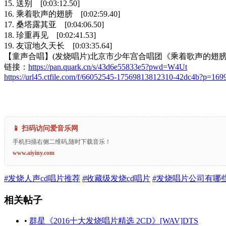
15. 送别 [0:03:12.50]
16. 乘着歌声的翅膀 [0:02:59.40]
17. 桑塔露其亚 [0:04:06.50]
18. 珍重再见 [0:02:41.53]
19. 友谊地久天长 [0:03:35.64]
【童声合唱】(发烧唱片)北京市少年宫合唱团《乘着歌声的翅膀》 [F
链接：
https://pan.quark.cn/s/43d6e55833e5?pwd=W4Ut
https://url45.ctfile.com/f/66052545-17569813812310-42dc4b?p=169
📱 扫码访问爱音乐网
手机扫描右侧二维码,随时下载音乐！
www.aiyiny.com
#
发烧人声cd唱片推荐
#
收藏级发烧cd唱片
#
发烧唱片公司有哪
相关帖子
•
群星《2016十大发烧唱片精选 2CD》[WAV]DTS