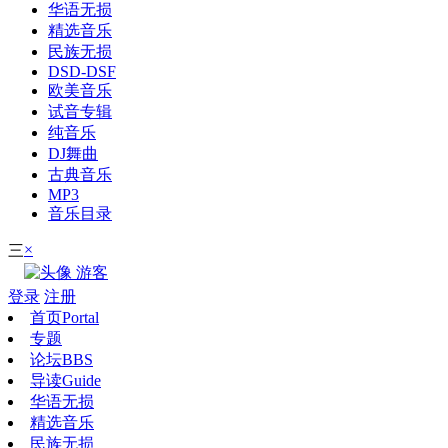
华语无损
精选音乐
民族无损
DSD-DSF
欧美音乐
试音专辑
纯音乐
DJ舞曲
古典音乐
MP3
音乐目录
×
三
游客
登录
注册
首页
Portal
专题
论坛
BBS
导读
Guide
华语无损
精选音乐
民族无损