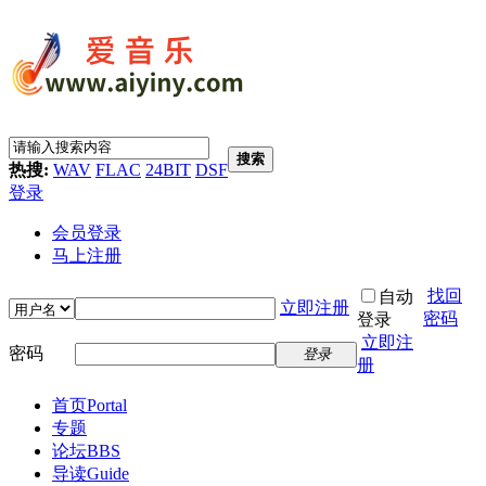
搜索
热搜:
WAV
FLAC
24BIT
DSF
登录
会员登录
马上注册
找回
自动
立即注册
密码
登录
立即注
密码
登录
册
首页
Portal
专题
论坛
BBS
导读
Guide