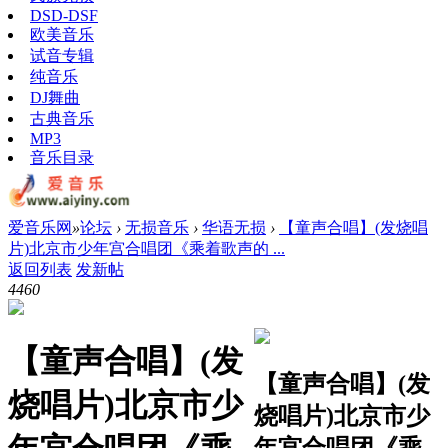
DSD-DSF
欧美音乐
试音专辑
纯音乐
DJ舞曲
古典音乐
MP3
音乐目录
爱音乐网
»
论坛
›
无损音乐
›
华语无损
›
【童声合唱】(发烧唱
片)北京市少年宫合唱团《乘着歌声的 ...
返回列表
发新帖
446
0
【童声合唱】(发
【童声合唱】(发
烧唱片)北京市少
烧唱片)北京市少
年宫合唱团《乘