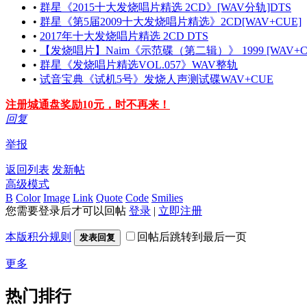
•
群星《2015十大发烧唱片精选 2CD》[WAV分轨]DTS
•
群星《第5届2009十大发烧唱片精选》2CD[WAV+CUE]
•
2017年十大发烧唱片精选 2CD DTS
•
【发烧唱片】Naim《示范碟（第二辑）》 1999 [WAV+C
•
群星《发烧唱片精选VOL.057》WAV整轨
•
试音宝典《试机5号》发烧人声测试碟WAV+CUE
注册城通盘奖励10元，时不再来！
回复
举报
返回列表
发新帖
高级模式
B
Color
Image
Link
Quote
Code
Smilies
您需要登录后才可以回帖
登录
|
立即注册
本版积分规则
回帖后跳转到最后一页
发表回复
更多
热门排行