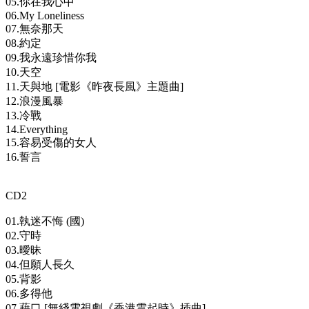
05.你在我心中
06.My Loneliness
07.無奈那天
08.約定
09.我永遠珍惜你我
10.天空
11.天與地 [電影《昨夜長風》主題曲]
12.浪漫風暴
13.冷戰
14.Everything
15.容易受傷的女人
16.誓言
CD2
01.執迷不悔 (國)
02.守時
03.曖昧
04.但願人長久
05.背影
06.多得他
07.藉口 [無綫電視劇《香港雲起時》插曲]