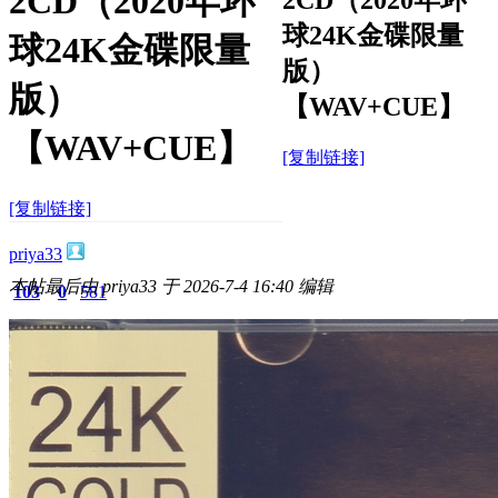
2CD（2020年环
球24K金碟限量
球24K金碟限量
版）
版）
【WAV+CUE】
【WAV+CUE】
[复制链接]
[复制链接]
priya33
本帖最后由 priya33 于 2026-7-4 16:40 编辑
103
0
581
主题
回帖
积分
积分
581
2026-7-4 16:34:27
/
显示全部楼层
/
阅读模式
586
0