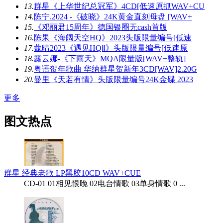
13.
群星《上华世纪总冠军》4CD[低速原抓WAV+CU
14.
陈宁.2024 -《破晓》24K黄金直刻母盘 [WAV+
15.
《邓丽君15周年》德国银圈无cash首版
16.
陈果《海阔天空HQ》2023头版限量编号[低速
17.
蔻晴2023《遇见HQⅡ》头版限量编号[低速原
18.
露云娜-《下雨天》MQA限量版[WAV+整轨]
19.
粤语贺年歌曲 华纳群星贺新年3CD[WAV]2.20G
20.
曼里《天若有情》头版限量编号24K金碟 2023
更多
图文热点
群星 经典老歌 LP黑胶10CD WAV+CUE
CD-01 01相见恨晚 02电台情歌 03单身情歌 0 ...