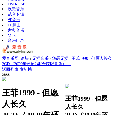
DSD-DSF
欧美音乐
试音专辑
纯音乐
DJ舞曲
古典音乐
MP3
音乐目录
爱音乐网
»
论坛
›
无损音乐
›
华语无损
›
王菲1999 - 但愿人长久
2CD（2020年环球24K金碟限量版） ...
返回列表
发新帖
586
0
王菲1999 - 但愿
王菲1999 - 但愿
人长久
人长久
2CD（2020年环