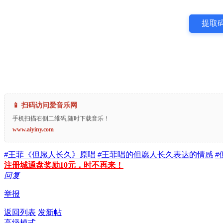
提取码
📱 扫码访问爱音乐网
手机扫描右侧二维码,随时下载音乐！
www.aiyiny.com
#
王菲《但愿人长久》原唱
#
王菲唱的但愿人长久表达的情感
#
注册城通盘奖励10元，时不再来！
回复
举报
返回列表
发新帖
高级模式