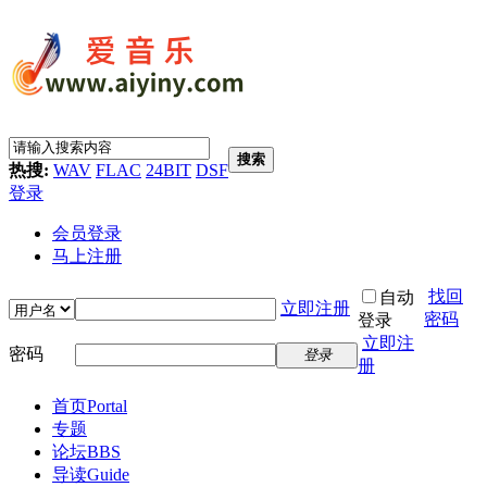
搜索
热搜:
WAV
FLAC
24BIT
DSF
登录
会员登录
马上注册
找回
自动
立即注册
密码
登录
立即注
密码
登录
册
首页
Portal
专题
论坛
BBS
导读
Guide