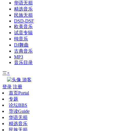
华语无损
精选音乐
民族无损
DSD-DSF
欧美音乐
试音专辑
纯音乐
DJ舞曲
古典音乐
MP3
音乐目录
×
三
游客
登录
注册
首页
Portal
专题
论坛
BBS
导读
Guide
华语无损
精选音乐
民族无损