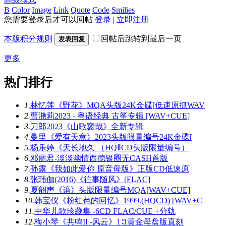
B
Color
Image
Link
Quote
Code
Smilies
您需要登录后才可以回帖
登录
|
立即注册
本版积分规则
回帖后跳转到最后一页
发表回复
更多
热门排行
1.
林忆莲《野花》MQA头版24K金碟[低速原抓WAV
2.
曹滟莉2023 - 粤语经典 古筝专辑 [WAV+CUE]
3.
刀郎2023《山歌寥哉》全新专辑
4.
曼里《爱有天意》2023头版限量编号24K金碟[
5.
杨乐婷《天长地久 （HQⅡCD头版限量编号）
6.
邓丽君-淡淡幽情西德银圈无CASH首版
7.
孙露《我如此爱你 原音母版》正版CD低速原
8.
张玮伽(2016)《往事随风》[FLAC]
9.
夏韶声《谙》头版限量编号MQA[WAV+CUE]
10.
韩宝仪《粉红色的回忆》1999.(HQCD) [WAV+C
11.
中华儿歌珍藏集 -6CD FLAC/CUE +分轨
12.
梅小琴《共鸣II -风云》1∶1黄金母盘版直刻