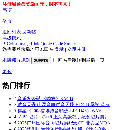
注册城通盘奖励10元，时不再来！
回复
举报
返回列表
发新帖
高级模式
B
Color
Image
Link
Quote
Code
Smilies
您需要登录后才可以回帖
登录
|
立即注册
本版积分规则
回帖后跳转到最后一页
发表回复
更多
热门排行
1.
音乐发烧碟 《响宴》SACD
2.
试音天碟 山灵音响试音天碟 HDCD 梁祝 黄河
3.
群星《2008香港原音精选-LPCD45》WAV
4.
[ABC唱片]《2020上海高级视听纪念唱片展》
5.
2025广州国际音响唱片展纪念CD 非卖品MQA
6.
2025沈阳国际音乐音响展纪念碟 《音响在致