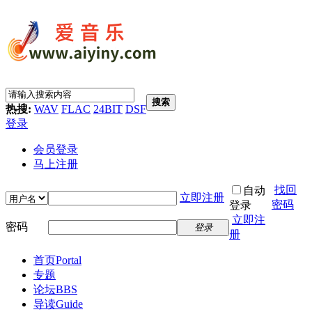
搜索
热搜:
WAV
FLAC
24BIT
DSF
登录
会员登录
马上注册
找回
自动
立即注册
密码
登录
立即注
密码
登录
册
首页
Portal
专题
论坛
BBS
导读
Guide