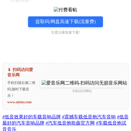
*** 付费内容 ***
提取码/网盘高速下载(流量费)
无需注册直接下载!
📱 扫码访问爱
音乐网
手机扫描右侧二维
码,随时下载音
扫码访问网站
乐！
www.aiyiny.com
#
低音效果好的车载音响品牌
#
震撼车载低音炮汽车音响
#
低音
最好的汽车音响品牌
#
汽车低音炮歌曲官方网
#
车载低音炮试
音音乐