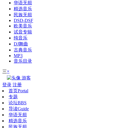
华语无损
精选音乐
民族无损
DSD-DSF
欧美音乐
试音专辑
纯音乐
DJ舞曲
古典音乐
MP3
音乐目录
×
三
游客
登录
注册
首页
Portal
专题
论坛
BBS
导读
Guide
华语无损
精选音乐
民族无损