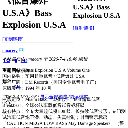
《低音爆炸
U.S.A》Bass
U.S.A》Bass
Explosion U.S.A
Explosion U.S.A
[复制链接]
[复制链接]
umacery
本帖最后由 umacery 于 2026-7-4 18:40 编辑
132
0
744
英文原名：Bass Explosion U.S.A Volume One
主题
回帖
积分
国内俗称：车用超重低音 / 低音爆炸 USA
积分
发行厂牌：DM Records（美国专业低音电子厂）
744
原版发行：1994 年 10 月
2026-7-4 18:34:26
/
显示全部楼层
/
阅读模式
曲风定位：Miami Bass、低频电子、808 超重低音、
631
0
Breakbeat，全球公认车载低音试音标杆碟
核心特点：全专大量超低频 808 鼓、长持续低音波形，专门测
试汽车低音炮下潜、动态、失真控制；封面警示标语
「CAUTION MEGA LOW BASS May Damage Speakers」（警