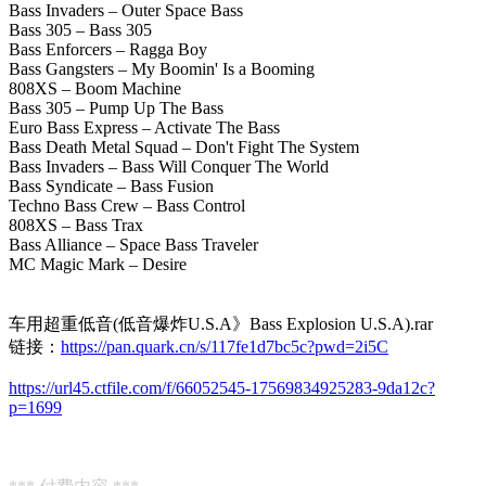
Bass Invaders – Outer Space Bass
Bass 305 – Bass 305
Bass Enforcers – Ragga Boy
Bass Gangsters – My Boomin' Is a Booming
808XS – Boom Machine
Bass 305 – Pump Up The Bass
Euro Bass Express – Activate The Bass
Bass Death Metal Squad – Don't Fight The System
Bass Invaders – Bass Will Conquer The World
Bass Syndicate – Bass Fusion
Techno Bass Crew – Bass Control
808XS – Bass Trax
Bass Alliance – Space Bass Traveler
MC Magic Mark – Desire
车用超重低音(低音爆炸U.S.A》Bass Explosion U.S.A).rar
链接：
https://pan.quark.cn/s/117fe1d7bc5c?pwd=2i5C
https://url45.ctfile.com/f/66052545-17569834925283-9da12c?
p=1699