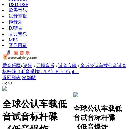
DSD-DSF
欧美音乐
试音专辑
纯音乐
DJ舞曲
古典音乐
MP3
音乐目录
爱音乐网
»
论坛
›
无损音乐
›
试音专辑
›
全球公认车载低音试音
标杆碟《低音爆炸U.S.A》Bass Expl ...
返回列表
发新帖
631
0
全球公认车载低
全球公认车载低
音试音标杆碟
音试音标杆碟
《低音爆炸