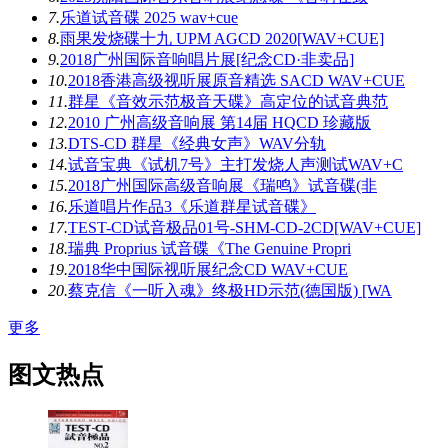
7.
乐道试音碟 2025 wav+cue
8.
雨果发烧碟十九 UPM AGCD 2020[WAV+CUE]
9.
2018广州国际音响唱片展[纪念CD·非卖品]
10.
2018香港高级视听展原音精选 SACD WAV+CUE
11.
群星《音效示范极音天碟》高定位的试音典范
12.
2010 广州高级音响展 第14届 HQCD 珍藏版
13.
DTS-CD 群星《经典女声》WAV分轨
14.
试音宝典《试机7号》主打发烧人声测试WAV+C
15.
2018广州国际高级音响展《瑞鸣》试音碟(非
16.
乐道唱片作品3《乐道群星试音碟》
17.
TEST-CD试音极品01号-SHM-CD-2CD[WAV+CUE]
18.
瑞典 Proprius 试音碟《The Genuine Propri
19.
2018华中国际视听展纪念CD WAV+CUE
20.
蔡克信《一听入魂》终极HD示范(德国版) [WA
更多
图文热点