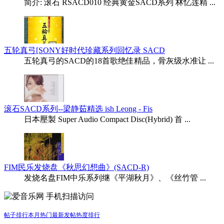
简介: 滚石 RSACD010 经典黄金SACD系列 林忆莲精 ...
五轮真弓[SONY好时代珍藏系列回忆录 SACD
五轮真弓的SACD的18首歌绝佳精品，骨灰级水准让 ...
滚石SACD系列--梁静茹精选 ish Leong - Fis
日本壓製 Super Audio Compact Disc(Hybrid) 首 ...
FIM民乐发烧盘《秋思幻想曲》(SACD-R)
发烧名盘FIM中乐系列继《平湖秋月》、《丝竹管 ...
手机扫描访问
帖子排行
本月热门
最新发帖
热度排行