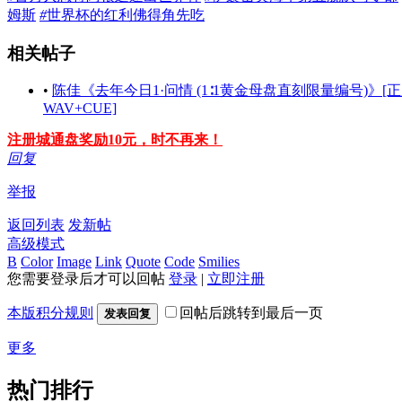
姆斯
#
世界杯的红利佛得角先吃
相关帖子
•
陈佳《去年今日1·问情 (1∶1黄金母盘直刻限量编号)》[
WAV+CUE]
注册城通盘奖励10元，时不再来！
回复
举报
返回列表
发新帖
高级模式
B
Color
Image
Link
Quote
Code
Smilies
您需要登录后才可以回帖
登录
|
立即注册
本版积分规则
回帖后跳转到最后一页
发表回复
更多
热门排行