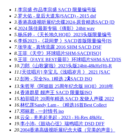
1.
李宗盛 作品李宗盛 SACD 限量编号版
2.
罗大佑 - 皇后大道东(SACD) - 2015 dsf
3.
香港高级视听展纪念碟2024-原音精选SACD [D
4.
2024 陈佳最新专辑《倩影》24bit wav
5.
杨乐婷 -《天长地久HQII》2023头版限量编号
6.
李烁2023 -《花间梦 》SACD首版限量编号[IS
7.
张学友 - 真情流露 2016 SHM SACD DSF
8.
王菲《天空》环球唱片SHM-SACD[ISO]
9.
王菲《FAYE BEST最菲》环球唱片SHM-SACD[IS
10.
刀郎《山歌寥哉》2023头版24bit-48kHz[Hi-R
11.
[天弦唱片] 辛宝儿《浅唱岁月 》 2021 [SAC
12.
彭羚 - 完全No. 1精选 2🎗SACD ISO
13.
朱哲琴《阿姐鼓 25周年纪念版 HQII》2018年
14.
香港群星 靓声王 SACD 限量版ISO
15.
柏菲唱片 20周年精选 SACD 发烧人声碟 2022
16.
林忆莲Sandy Lam - 《精选16首Best Collect
17.
邓丽君 - 一封情书 iso
18.
云朵 - 羌羌起羌起 - 2023 - Hi-Res 48kHz_
19.
李小沛-《鼓动心弦》瑞鸣唱片 DSD DFF
20.
2004香港高级视听展纪念大碟（完美的声音）