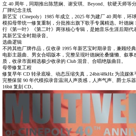
立 40 周年，同期推出陈慧娴、谢安琪、Beyond、软硬天师等
厂牌纪念主线
新艺宝（Cinepoly）1985 年成立，2025 年为建厂 40 周
模拟母带统一修复重制，分批推出旗下歌手专属精选。叶德娴 19
行《第一叶》《第二叶》两张核心专辑，是她音乐生涯后期代
其新艺宝全时期录音。
选曲逻辑
不跨其他厂牌作品，仅收录 1995 年新艺宝时期录音，兼顾经
电影主题曲、男女合唱版本，完整呈现叶德娴沧桑慵懒、叙事
质，收录市面精选极少收录的 Club 混音、合唱绝版曲目。
母带修复工程
修复早年 CD 转录底噪、动态压缩失真，24bit/48kHz 为流媒体平
完整保留 90 年代模拟录音温润人声质感，人声气声、爵士乐
16bit 复刻 CD。