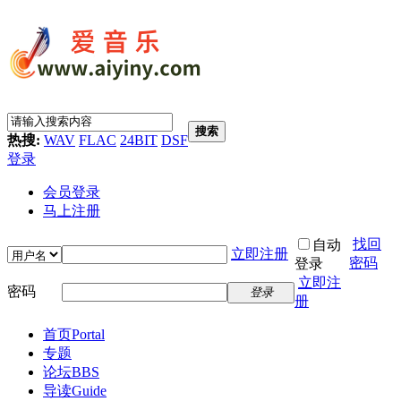
搜索
热搜:
WAV
FLAC
24BIT
DSF
登录
会员登录
马上注册
找回
自动
立即注册
密码
登录
立即注
密码
登录
册
首页
Portal
专题
论坛
BBS
导读
Guide