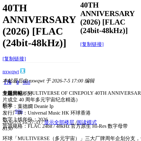
40TH
40TH
ANNIVERSARY
ANNIVERSARY
(2026) [FLAC
(2026) [FLAC
(24bit-48kHz)]
(24bit-48kHz)]
[复制链接]
[复制链接]
nxwqwt
本帖最后由 nxwqwt 于 2026-7-5 17:00 编辑
176
0
986
专辑全称：MULTIVERSE OF CINEPOLY 40TH ANNIVERSAR
主题
回帖
积分
片成立 40 周年多元宇宙纪念精选）
积分
歌手：葉德嫻 Deanie Ip
986
发行厂牌：Universal Music HK 环球香港
数字上线年份：2026
2026-7-5 16:57:33
/
显示全部楼层
/
阅读模式
音源规格：FLAC 24bit / 48kHz 官方原生 Hi-Res 数字母带
815
0
环球「MULTIVERSE（多元宇宙）」三大厂牌周年企划分支