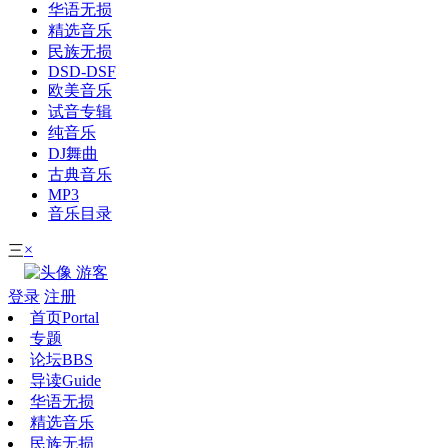
华语无损
精选音乐
民族无损
DSD-DSF
欧美音乐
试音专辑
纯音乐
DJ舞曲
古典音乐
MP3
音乐目录
×
三
游客
登录
注册
首页
Portal
专题
论坛
BBS
导读
Guide
华语无损
精选音乐
民族无损