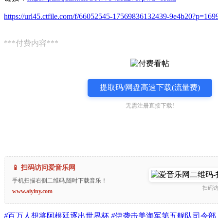
https://url45.ctfile.com/f/66052545-17569836132439-9e4b20?p=169
***付费内容***
提取码/网盘高速下载(流量费)
无需注册直接下载!
📱 扫码访问爱音乐网
手机扫描右侧二维码,随时下载音乐！
扫码
www.aiyiny.com
#
百万人想将阿根廷逐出世界杯
#
伊袭击美海军第五舰队司令部