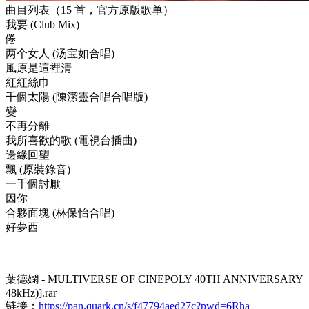
曲目列表（15 首，官方原版歌单）
我要 (Club Mix)
倦
两个女人 (汤宝如合唱)
風原是這裡清
紅紅絲巾
千個太陽 (陳潔靈合唱合唱版)
變
不再分離
我所喜歡的歌 (電視台插曲)
邊緣回望
飄 (原裝錄音)
一千個討厭
因你
合夥面塊 (林保怡合唱)
好夢西
葉德嫻 - MULTIVERSE OF CINEPOLY 40TH ANNIVERSARY (202
48kHz)].rar
链接：
https://pan.quark.cn/s/f47794aed27c?pwd=6Rha