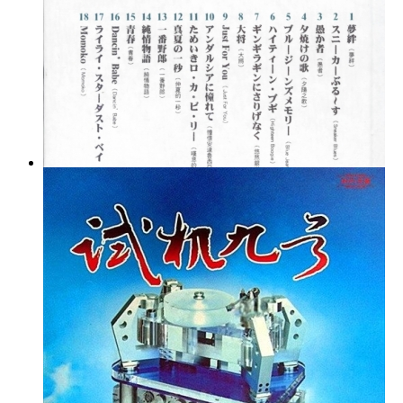
好时代珍藏系列《近藤真彦-不灭之神话》WAV分轨