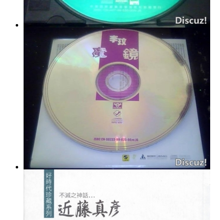
孟庭苇《同名精选辑》4CD 原版引进 首创[整轨WAV
李玟《魔镜精选辑》2CD 上海声像 首创 [整轨 WAV