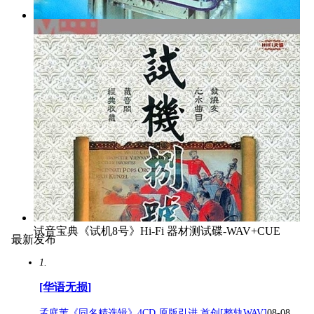
试音宝典《试机9号》WAV+CUE
试音宝典《试机8号》Hi‑Fi 器材测试碟-WAV+CUE
最新发布
1.
[华语无损]
孟庭苇《同名精选辑》4CD 原版引进 首创[整轨WAV]
08-08