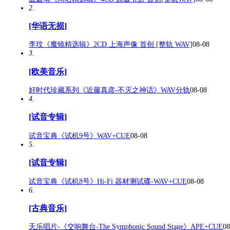
2.
[华语无损]
李玟《魔镜精选辑》2CD 上海声像 首创 [整轨 WAV]
08-08
3.
[欧美音乐]
好时代珍藏系列《近藤真彦-不灭之神话》WAV分轨
08-08
4.
[试音专辑]
试音宝典《试机9号》WAV+CUE
08-08
5.
[试音专辑]
试音宝典《试机8号》Hi‑Fi 器材测试碟-WAV+CUE
08-08
6.
[古典音乐]
天乐唱片-《交响舞台-The Symphonic Sound Stage》APE+CUE
08