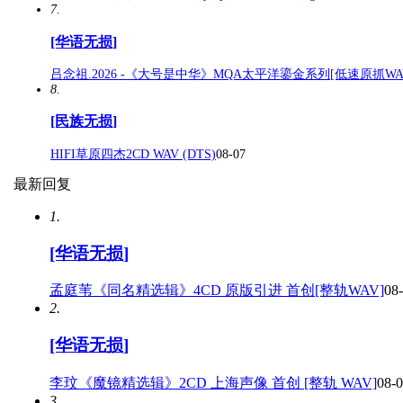
7.
[华语无损]
吕念祖.2026 -《大号是中华》MQA太平洋鎏金系列[低速原抓WA
8.
[民族无损]
HIFI草原四杰2CD WAV (DTS)
08-07
最新回复
1.
[华语无损]
孟庭苇《同名精选辑》4CD 原版引进 首创[整轨WAV]
08
2.
[华语无损]
李玟《魔镜精选辑》2CD 上海声像 首创 [整轨 WAV]
08-
3.