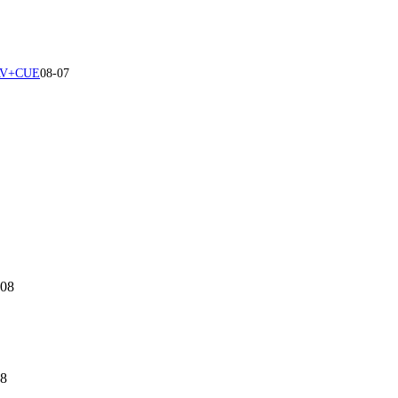
V+CUE
08-07
-08
08