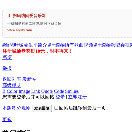
📱 扫码访问爱音乐网
手机扫描右侧二维码,随时下载音乐！
www.aiyiny.com
#
台湾叶瑷菱生平简介
#
叶瑷菱所有歌曲视频
#
叶瑷菱演唱会视
注册城通盘奖励10元，时不再来！
回复
举报
返回列表
发新帖
高级模式
B
Color
Image
Link
Quote
Code
Smilies
您需要登录后才可以回帖
登录
|
立即注册
本版积分规则
回帖后跳转到最后一页
发表回复
更多