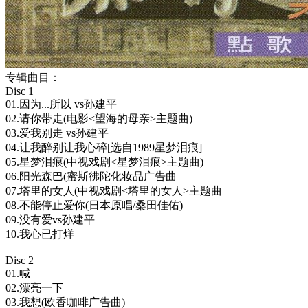
专辑曲目：
Disc 1
01.因为...所以 vs孙建平
02.请你带走(电影<望海的母亲>主题曲)
03.爱我别走 vs孙建平
04.让我醉别让我心碎[选自1989星梦泪痕]
05.星梦泪痕(中视戏剧<星梦泪痕>主题曲)
06.阳光森巴(蜜斯彿陀化妆品广告曲
07.塔里的女人(中视戏剧<塔里的女人>主题曲
08.不能停止爱你(日本原唱/桑田佳佑)
09.没有爱vs孙建平
10.我心已打烊
Disc 2
01.喊
02.漂亮一下
03.我想(欧香咖啡广告曲)