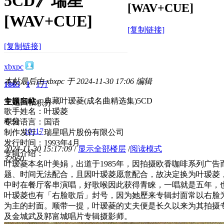
5CD》瑞星
[WAV+CUE]
[WAV+CUE]
[复制链接]
[复制链接]
xbxpc
本帖最后由 xbxpc 于 2024-11-30 17:06 编辑
1865
1
1万
专辑名称：典藏叶瑷菱(成名曲精选集)5CD
主题
回帖
积分
歌手姓名：叶瑷菱
积分
专辑语言：国语
10117
制作发行：瑞星唱片股份有限公司
发行时间：1993年4月
2024-11-30 15:17:09
/
显示全部楼层
/
阅读模式
专辑介绍：
3296
0
叶瑷菱本名叶美娟，出道于1985年，因拍摄欧香咖啡系列广
题、时间无法配合，且因叶瑷菱愿意配合，故决定换为叶瑷菱
中时在餐厅客串演唱，好歌喉因此获得青睐，一唱就是五年，
叶瑷菱也有「右脸歌后」封号，因为她歷来专辑封面常以右脸
为主的封面。顺带一提，叶瑷菱的丈夫便是长久以来为其拍摄
及金城武及郭富城唱片专辑摄影师。