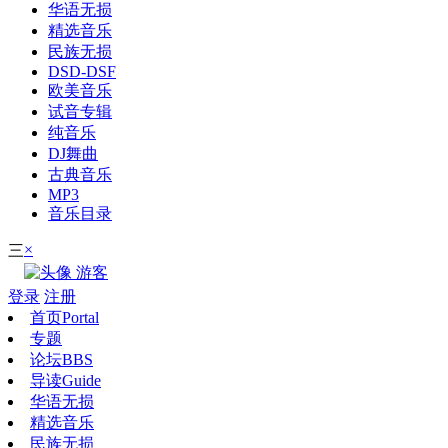
华语无损
精选音乐
民族无损
DSD-DSF
欧美音乐
试音专辑
纯音乐
DJ舞曲
古典音乐
MP3
音乐目录
×
三
游客
登录
注册
首页
Portal
专题
论坛
BBS
导读
Guide
华语无损
精选音乐
民族无损