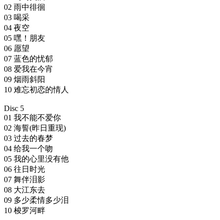
02 雨中徘徊
03 喝采
04 夜空
05 嘿！朋友
06 愿望
07 蓝色的忧郁
08 爱我在今宵
09 烟雨斜阳
10 难忘初恋的情人
Disc 5
01 我不能不爱你
02 海誓(昨日重现)
03 过去的春梦
04 给我一个吻
05 我的心里没有他
06 往日时光
07 舞伴泪影
08 大江东去
09 多少柔情多少泪
10 梭罗河畔