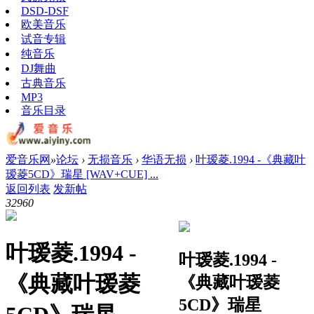
DSD-DSF
欧美音乐
试音专辑
纯音乐
DJ舞曲
古典音乐
MP3
音乐目录
爱音乐网
»
论坛
›
无损音乐
›
华语无损
›
叶瑷菱.1994 -《典藏叶
瑷菱5CD》瑞星 [WAV+CUE] ...
返回列表
发新帖
3296
0
叶瑷菱.1994 -
叶瑷菱.1994 -
《典藏叶瑷菱
《典藏叶瑷菱
5CD》瑞星