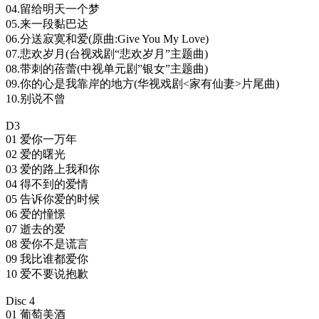
04.留给明天一个梦
05.来一段黏巴达
06.分送寂寞和爱(原曲:Give You My Love)
07.悲欢岁月(台视戏剧“悲欢岁月”主题曲)
08.带刺的蓓蕾(中视单元剧”银女”主题曲)
09.你的心是我靠岸的地方(华视戏剧<家有仙妻>片尾曲)
10.别说不曾
D3
01 爱你一万年
02 爱的曙光
03 爱的路上我和你
04 得不到的爱情
05 告诉你爱的时候
06 爱的憧憬
07 逝去的爱
08 爱你不是谎言
09 我比谁都爱你
10 爱不要说抱歉
Disc 4
01 葡萄美酒