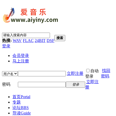
搜索
热搜:
WAV
FLAC
24BIT
DSF
登录
会员登录
马上注册
找回
自动
立即注册
密码
登录
立即注
密码
登录
册
首页
Portal
专题
论坛
BBS
导读
Guide