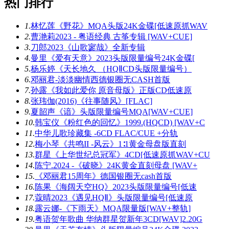
热门排行
1.
林忆莲《野花》MQA头版24K金碟[低速原抓WAV
2.
曹滟莉2023 - 粤语经典 古筝专辑 [WAV+CUE]
3.
刀郎2023《山歌寥哉》全新专辑
4.
曼里《爱有天意》2023头版限量编号24K金碟[
5.
杨乐婷《天长地久 （HQⅡCD头版限量编号）
6.
邓丽君-淡淡幽情西德银圈无CASH首版
7.
孙露《我如此爱你 原音母版》正版CD低速原
8.
张玮伽(2016)《往事随风》[FLAC]
9.
夏韶声《谙》头版限量编号MQA[WAV+CUE]
10.
韩宝仪《粉红色的回忆》1999.(HQCD) [WAV+C
11.
中华儿歌珍藏集 -6CD FLAC/CUE +分轨
12.
梅小琴《共鸣II -风云》1∶1黄金母盘版直刻
13.
群星《上华世纪总冠军》4CD[低速原抓WAV+CU
14.
陈宁.2024 -《破晓》24K黄金直刻母盘 [WAV+
15.
《邓丽君15周年》德国银圈无cash首版
16.
陈果《海阔天空HQ》2023头版限量编号[低速
17.
蔻晴2023《遇见HQⅡ》头版限量编号[低速原
18.
露云娜-《下雨天》MQA限量版[WAV+整轨]
19.
粤语贺年歌曲 华纳群星贺新年3CD[WAV]2.20G