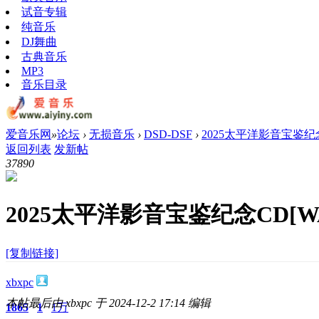
试音专辑
纯音乐
DJ舞曲
古典音乐
MP3
音乐目录
爱音乐网
»
论坛
›
无损音乐
›
DSD-DSF
›
2025太平洋影音宝鉴纪念
返回列表
发新帖
3789
0
2025太平洋影音宝鉴纪念CD[W
[复制链接]
xbxpc
本帖最后由 xbxpc 于 2024-12-2 17:14 编辑
1865
1
1万