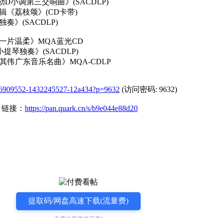
勒D小调第三交响曲》(SACDLP)
特辑《荔枝颂》(CD卡带)
独奏》(SACDLP)
带来一片温柔》MQA蓝光CD
小提琴独奏》(SACDLP)
-余其伟广东音乐名曲》MQA-CDLP
/f/16909552-1432245527-12a434?p=9632
(访问密码: 9632)
」链接：
https://pan.quark.cn/s/b9e044e88d20
提取码/网盘高速下载(流量费)