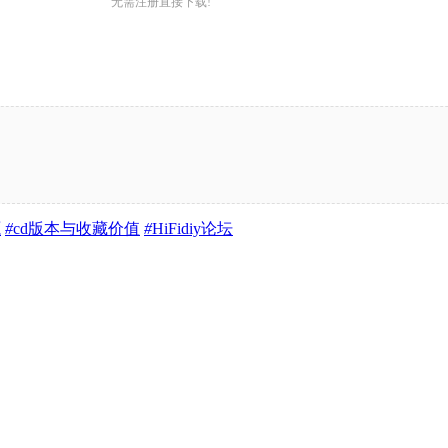
无需注册直接下载!
源
#
cd版本与收藏价值
#
HiFidiy论坛