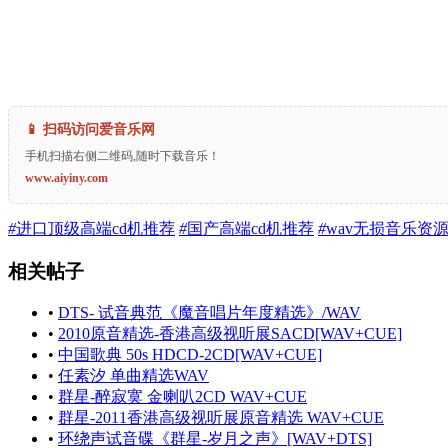
📱 扫码访问爱音乐网
手机扫描右侧二维码,随时下载音乐！
www.aiyiny.com
#
进口顶级高端cd机推荐
#
国产高端cd机推荐
#
wav无损音乐资
相关帖子
•
DTS- 试音典范《魔音唱片年度精选》/WAV
•
2010原音精选-香港高级视听展SACD[WAV+CUE]
•
中国歌典 50s HDCD-2CD[WAV+CUE]
•
任素汐 单曲精选WAV
•
群星-醉寂寞 金喇叭2CD WAV+CUE
•
群星-2011香港高级视听展原音精选 WAV+CUE
•
环绕声试音碟《群星-岁月之声》[WAV+DTS]