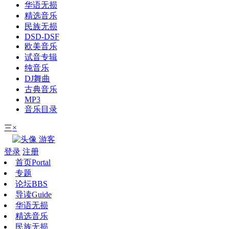
华语无损
精选音乐
民族无损
DSD-DSF
欧美音乐
试音专辑
纯音乐
DJ舞曲
古典音乐
MP3
音乐目录
×
三
游客
登录
注册
首页
Portal
专题
论坛
BBS
导读
Guide
华语无损
精选音乐
民族无损