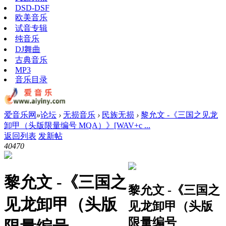
DSD-DSF
欧美音乐
试音专辑
纯音乐
DJ舞曲
古典音乐
MP3
音乐目录
爱音乐网
»
论坛
›
无损音乐
›
民族无损
›
黎允文 -《三国之见龙
卸甲（头版限量编号 MQA）》[WAV+c ...
返回列表
发新帖
4047
0
黎允文 -《三国之
黎允文 -《三国之
见龙卸甲（头版
见龙卸甲（头版
限量编号