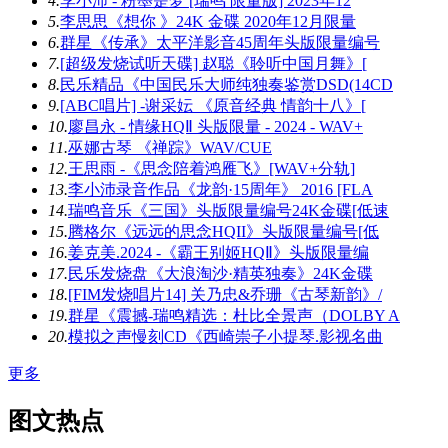
4.
李小沛 - 粉墨是梦 [瑞鸣 限量版] 2023年12
5.
李思思《想你 》24K 金碟 2020年12月限量
6.
群星《传承》太平洋影音45周年头版限量编号
7.
[超级发烧试听天碟] 赵聪《聆听中国月舞》[
8.
民乐精品《中国民乐大师纯独奏鉴赏DSD(14CD
9.
[ABC唱片] -谢采妘 《原音经典 情韵十八》[
10.
廖昌永 - 情缘HQⅡ 头版限量 - 2024 - WAV+
11.
巫娜古琴 《禅踪》WAV/CUE
12.
王思雨 -《思念陪着鸿雁飞》[WAV+分轨]
13.
李小沛录音作品《龙韵·15周年》 2016 [FLA
14.
瑞鸣音乐《三国》头版限量编号24K金碟[低速
15.
腾格尔《远远的思念HQII》头版限量编号[低
16.
姜克美.2024 -《霸王别姬HQⅡ》头版限量编
17.
民乐发烧盘《大浪淘沙·精英独奏》24K金碟
18.
[FIM发烧唱片14] 关乃忠&乔珊《古琴新韵》/
19.
群星《震撼-瑞鸣精选：杜比全景声（DOLBY A
20.
模拟之声慢刻CD《西崎崇子小提琴.影视名曲
更多
图文热点