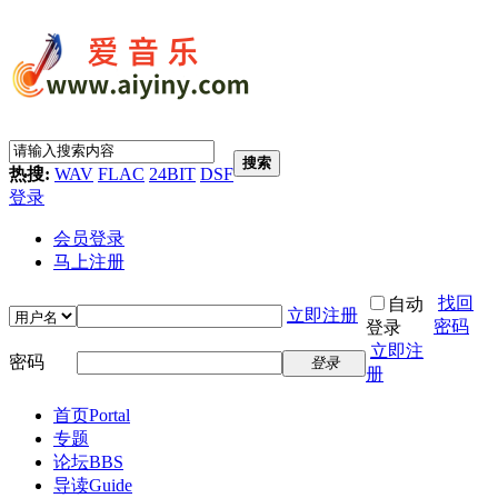
搜索
热搜:
WAV
FLAC
24BIT
DSF
登录
会员登录
马上注册
找回
自动
立即注册
密码
登录
立即注
密码
登录
册
首页
Portal
专题
论坛
BBS
导读
Guide