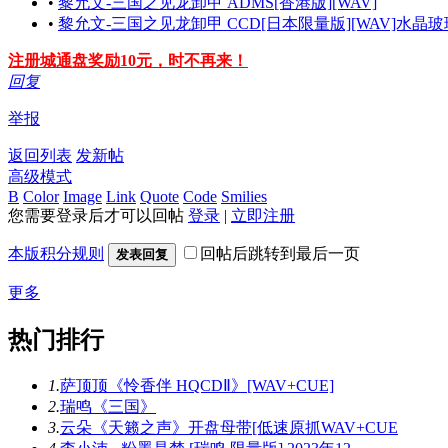
•
黎允文-三国之见龙卸甲 ADMS[香港版][WAV]
•
黎允文-三国之见龙卸甲 CCD[日本限量版][WAV]水晶玻
注册城通盘奖励10元，时不再来！
回复
举报
返回列表
发新帖
高级模式
B
Color
Image
Link
Quote
Code
Smilies
您需要登录后才可以回帖
登录
|
立即注册
本版积分规则
回帖后跳转到最后一页
发表回复
更多
热门排行
1.
萨顶顶《怜香伴 HQCDⅡ》[WAV+CUE]
2.
瑞鸣《三国》
3.
云朵《天籁之声》开盘母带[低速原抓WAV+CUE