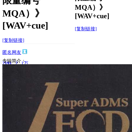
限量编号
MQA）》
MQA）》
[WAV+cue]
[WAV+cue]
[复制链接]
[复制链接]
匿名网友
专辑简介：
2191
2
1万
主题
回帖
积分
积分
11873
2024-12-24 20:45:34
/
显示全部楼层
/
阅读模式
4047
0