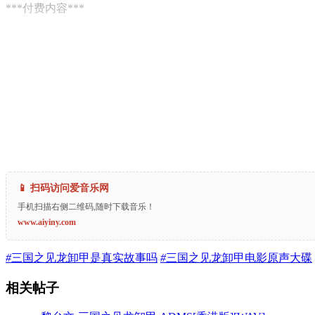
***付费内容***
📱 扫码访问爱音乐网
手机扫描右侧二维码,随时下载音乐！
www.aiyiny.com
#
三国之见龙卸甲是真实故事吗
#
三国之见龙卸甲电影原声大碟
相关帖子