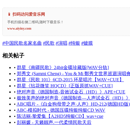
📱 扫码访问爱音乐网
手机扫描右侧二维码,随时下载音乐！
www.aiyiny.com
#
中国民歌名家名曲
#
民歌
#
演唱
#
纯银
#
镀膜
相关帖子
•
群星《南疆民歌》24bit金碟珍藏版[WAV分轨]
•
郑秀文 (Sammi Cheng) - You & Mi 鄭秀文世界巡迴演唱會 (Li
•
群星《民歌 101》6CD-2015 环星唱片【WAV+CUE】
•
群星《拈花微笑 HQCD》[正版原抓WAV+CUE]
•
绝对声音《德国制造-音效试金石（HD）》APE+CUE
•
极致美声的绝对声音《德国制造—人声试金石（HD）》W
•
ABC唱片 -《白金狗母带之声·人声》HD-212(德国HD版)[
•
ABC-模拟时代 - 德国压碟纯银纯银CD WAV
•
陈洁丽-挚爱集【A2HD5纯银CD】wav+cue
•
彭丽媛 - 天籁靓声.一代柔情民歌天后