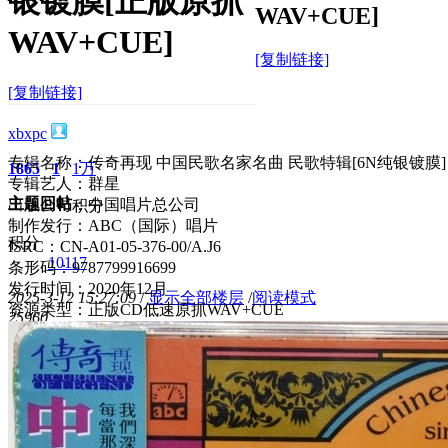
银镀膜[正版原抓
WAV+CUE]
WAV+CUE]
[复制链接]
[复制链接]
xbxpc
专辑名称：传奇再现 中国民歌名家名曲 民歌特辑[6N纯银镀膜]
1865
1
1万
专辑艺人：群星
主题
回帖
出版公司：中国唱片总公司
积分
制作发行：ABC（国际）唱片
积分
ISRC：CN-A01-05-376-00/A.J6
10117
条形码：9787799916699
发行时间：2020年12月
2025-3-12 15:27:09
/
显示全部楼层
/
阅读模式
资源类型：正版CD低速原抓WAV+CUE
2596
0