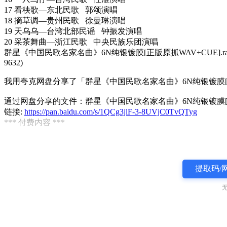
17 看秧歌—东北民歌 郭颂演唱
18 摘草调—贵州民歌 徐曼琳演唱
19 天乌乌—台湾北部民谣 钟振发演唱
20 采茶舞曲—浙江民歌 中央民族乐团演唱
群星《中国民歌名家名曲》6N纯银镀膜[正版原抓WAV+CUE].ra
9632)
我用夸克网盘分享了「群星《中国民歌名家名曲》6N纯银镀膜[正版原
通过网盘分享的文件：群星《中国民歌名家名曲》6N纯银镀膜[正版原
链接:
https://pan.baidu.com/s/1QCg3jlF-3-8UVjC0TvQTyg
*** 付费内容 ***
提取码/