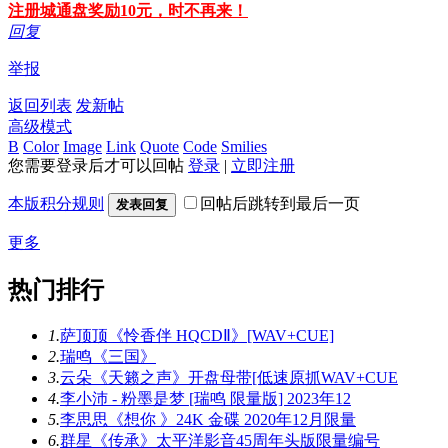
注册城通盘奖励10元，时不再来！
回复
举报
返回列表
发新帖
高级模式
B
Color
Image
Link
Quote
Code
Smilies
您需要登录后才可以回帖
登录
|
立即注册
本版积分规则
回帖后跳转到最后一页
发表回复
更多
热门排行
1.
萨顶顶《怜香伴 HQCDⅡ》[WAV+CUE]
2.
瑞鸣《三国》
3.
云朵《天籁之声》开盘母带[低速原抓WAV+CUE
4.
李小沛 - 粉墨是梦 [瑞鸣 限量版] 2023年12
5.
李思思《想你 》24K 金碟 2020年12月限量
6.
群星《传承》太平洋影音45周年头版限量编号