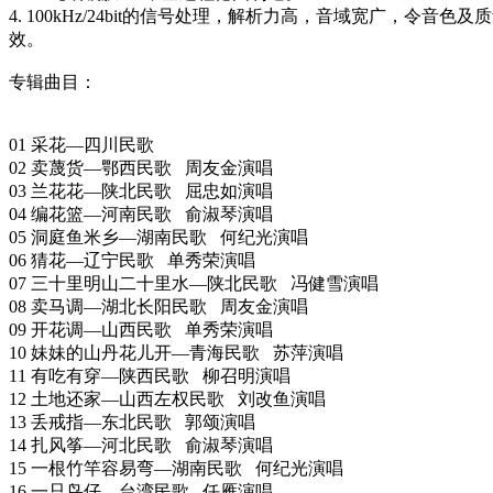
4. 100kHz/24bit的信号处理，解析力高，音域宽广，
效。
专辑曲目：
01 采花—四川民歌
02 卖蔑货—鄂西民歌 周友金演唱
03 兰花花—陕北民歌 屈忠如演唱
04 编花篮—河南民歌 俞淑琴演唱
05 洞庭鱼米乡—湖南民歌 何纪光演唱
06 猜花—辽宁民歌 单秀荣演唱
07 三十里明山二十里水—陕北民歌 冯健雪演唱
08 卖马调—湖北长阳民歌 周友金演唱
09 开花调—山西民歌 单秀荣演唱
10 妹妹的山丹花儿开—青海民歌 苏萍演唱
11 有吃有穿—陕西民歌 柳召明演唱
12 土地还家—山西左权民歌 刘改鱼演唱
13 丢戒指—东北民歌 郭颂演唱
14 扎风筝—河北民歌 俞淑琴演唱
15 一根竹竿容易弯—湖南民歌 何纪光演唱
16 一只鸟仔—台湾民歌 任雁演唱