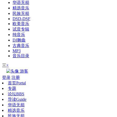
华语无损
精选音乐
民族无损
DSD-DSF
欧美音乐
试音专辑
纯音乐
DJ舞曲
古典音乐
MP3
音乐目录
×
三
游客
登录
注册
首页
Portal
专题
论坛
BBS
导读
Guide
华语无损
精选音乐
民族无损