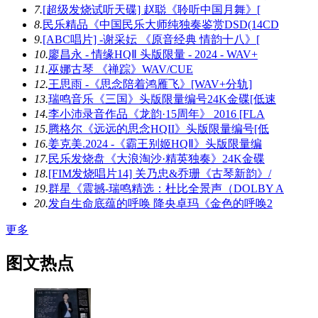
7.
[超级发烧试听天碟] 赵聪《聆听中国月舞》[
8.
民乐精品《中国民乐大师纯独奏鉴赏DSD(14CD
9.
[ABC唱片] -谢采妘 《原音经典 情韵十八》[
10.
廖昌永 - 情缘HQⅡ 头版限量 - 2024 - WAV+
11.
巫娜古琴 《禅踪》WAV/CUE
12.
王思雨 -《思念陪着鸿雁飞》[WAV+分轨]
13.
瑞鸣音乐《三国》头版限量编号24K金碟[低速
14.
李小沛录音作品《龙韵·15周年》 2016 [FLA
15.
腾格尔《远远的思念HQII》头版限量编号[低
16.
姜克美.2024 -《霸王别姬HQⅡ》头版限量编
17.
民乐发烧盘《大浪淘沙·精英独奏》24K金碟
18.
[FIM发烧唱片14] 关乃忠&乔珊《古琴新韵》/
19.
群星《震撼-瑞鸣精选：杜比全景声（DOLBY A
20.
发自生命底蕴的呼唤 降央卓玛《金色的呼唤2
更多
图文热点