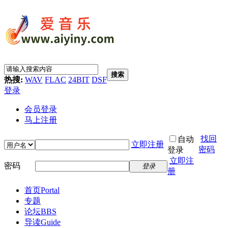
搜索
热搜:
WAV
FLAC
24BIT
DSF
登录
会员登录
马上注册
找回
自动
立即注册
密码
登录
立即注
密码
登录
册
首页
Portal
专题
论坛
BBS
导读
Guide