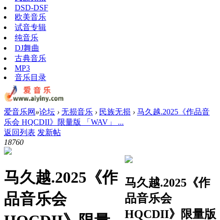
DSD-DSF
欧美音乐
试音专辑
纯音乐
DJ舞曲
古典音乐
MP3
音乐目录
爱音乐网
»
论坛
›
无损音乐
›
民族无损
›
马久越.2025《作品音
乐会 HQCDII》限量版 「WAV」 ...
返回列表
发新帖
1876
0
马久越.2025《作
马久越.2025《作
品音乐会
品音乐会
HQCDII》限量版