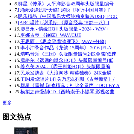
6.
群星《传承》太平洋影音45周年头版限量编号
7.
[超级发烧试听天碟] 赵聪《聆听中国月舞》[
8.
民乐精品《中国民乐大师纯独奏鉴赏DSD(14CD
9.
[ABC唱片] -谢采妘 《原音经典 情韵十八》[
10.
廖昌永 - 情缘HQⅡ 头版限量 - 2024 - WAV+
11.
巫娜古琴 《禅踪》WAV/CUE
12.
王思雨 -《思念陪着鸿雁飞》[WAV+分轨]
13.
李小沛录音作品《龙韵·15周年》 2016 [FLA
14.
瑞鸣音乐《三国》头版限量编号24K金碟[低速
15.
腾格尔《远远的思念HQII》头版限量编号[低
16.
姜克美.2024 -《霸王别姬HQⅡ》头版限量编
17.
民乐发烧盘《大浪淘沙·精英独奏》24K金碟
18.
[FIM发烧唱片14] 关乃忠&乔珊《古琴新韵》/
19.
群星《震撼-瑞鸣精选：杜比全景声（DOLBY A
20.
模拟之声慢刻CD《西崎崇子小提琴.影视名曲
更多
图文热点