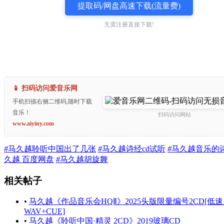
提取码/网盘高速下载(流量费)
无需注册直接下载!
📱 扫码访问爱音乐网
手机扫描右侧二维码,随时下载
音乐！
扫码访问网站
www.aiyiny.com
#
马久越聆听中国出了几张
#
马久越诗经cd试听
#
马久越音乐的
久越 百度网盘
#
马久越胡旋舞
相关帖子
•
马久越《作品音乐会HQⅡ》2025头版限量编号2CD[低
WAV+CUE]
•
马久越《聆听中国·精灵 2CD》2019玻璃CD