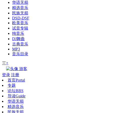
华语无损
精选音乐
民族无损
DSD-DSF
欧美音乐
试音专辑
纯音乐
DJ舞曲
古典音乐
MP3
音乐目录
×
三
游客
登录
注册
首页
Portal
专题
论坛
BBS
导读
Guide
华语无损
精选音乐
民族无损