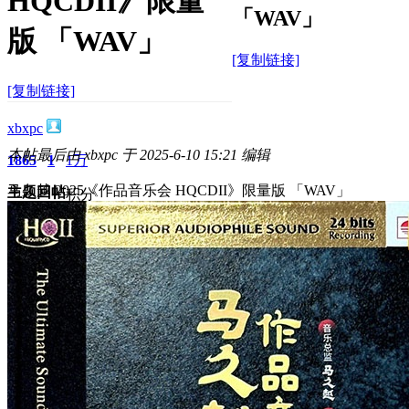
HQCDII》限量
「WAV」
版 「WAV」
[复制链接]
[复制链接]
xbxpc
本帖最后由 xbxpc 于 2025-6-10 15:21 编辑
1865
1
1万
马久越.2025《作品音乐会 HQCDII》限量版 「WAV」
主题
回帖
积分
积分
10117
2025-6-10 15:15:47
/
显示全部楼层
/
阅读模式
1876
0