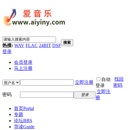
搜索
热搜:
WAV
FLAC
24BIT
DSF
登录
会员登录
马上注册
找回
自动
立即注册
密码
登录
立即注
密码
登录
册
首页
Portal
专题
论坛
BBS
导读
Guide