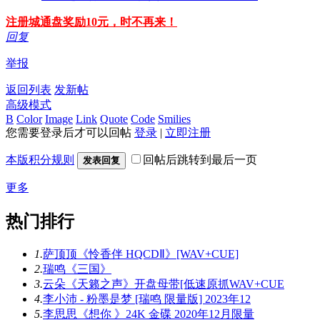
注册城通盘奖励10元，时不再来！
回复
举报
返回列表
发新帖
高级模式
B
Color
Image
Link
Quote
Code
Smilies
您需要登录后才可以回帖
登录
|
立即注册
本版积分规则
回帖后跳转到最后一页
发表回复
更多
热门排行
1.
萨顶顶《怜香伴 HQCDⅡ》[WAV+CUE]
2.
瑞鸣《三国》
3.
云朵《天籁之声》开盘母带[低速原抓WAV+CUE
4.
李小沛 - 粉墨是梦 [瑞鸣 限量版] 2023年12
5.
李思思《想你 》24K 金碟 2020年12月限量