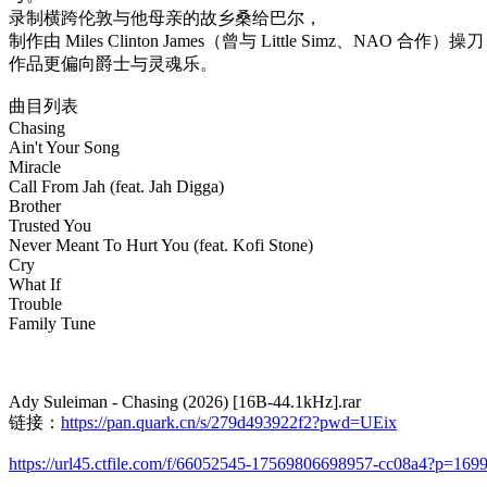
录制横跨伦敦与他母亲的故乡桑给巴尔，
制作由 Miles Clinton James（曾与 Little Simz、NAO
作品更偏向爵士与灵魂乐。
曲目列表
Chasing
Ain't Your Song
Miracle
Call From Jah (feat. Jah Digga)
Brother
Trusted You
Never Meant To Hurt You (feat. Kofi Stone)
Cry
What If
Trouble
Family Tune
Ady Suleiman - Chasing (2026) [16B-44.1kHz].rar
链接：
https://pan.quark.cn/s/279d493922f2?pwd=UEix
https://url45.ctfile.com/f/66052545-17569806698957-cc08a4?p=169