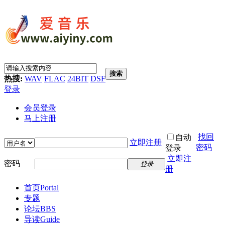
搜索
热搜:
WAV
FLAC
24BIT
DSF
登录
会员登录
马上注册
找回
自动
立即注册
密码
登录
立即注
密码
登录
册
首页
Portal
专题
论坛
BBS
导读
Guide