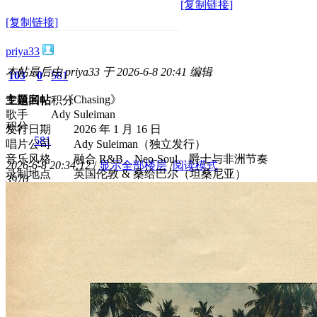
[复制链接]
[复制链接]
priya33
本帖最后由 priya33 于 2026-6-8 20:41 编辑
103
0
581
专辑名 《Chasing》
主题
回帖
积分
歌手 Ady Suleiman
积分
发行日期 2026 年 1 月 16 日
581
唱片公司 Ady Suleiman（独立发行）
音乐风格 融合 R&B、Neo-Soul、爵士与非洲节奏
2026-6-8 20:34:12
/
显示全部楼层
/
阅读模式
录制地点 英国伦敦 & 桑给巴尔（坦桑尼亚）
397
0