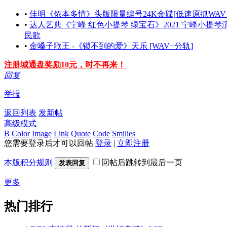
•
佳明《侬本多情》头版限量编号24K金碟[低速原抓WAV+
•
达人艺典《宁峰 红色小提琴 绿宝石》2021 宁峰小提
民歌
•
金嗓子歌王 -《锁不到的爱》天乐 [WAV+分轨]
注册城通盘奖励10元，时不再来！
回复
举报
返回列表
发新帖
高级模式
B
Color
Image
Link
Quote
Code
Smilies
您需要登录后才可以回帖
登录
|
立即注册
本版积分规则
回帖后跳转到最后一页
发表回复
更多
热门排行