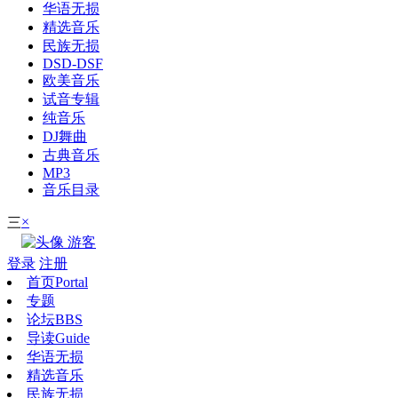
华语无损
精选音乐
民族无损
DSD-DSF
欧美音乐
试音专辑
纯音乐
DJ舞曲
古典音乐
MP3
音乐目录
×
三
游客
登录
注册
首页
Portal
专题
论坛
BBS
导读
Guide
华语无损
精选音乐
民族无损