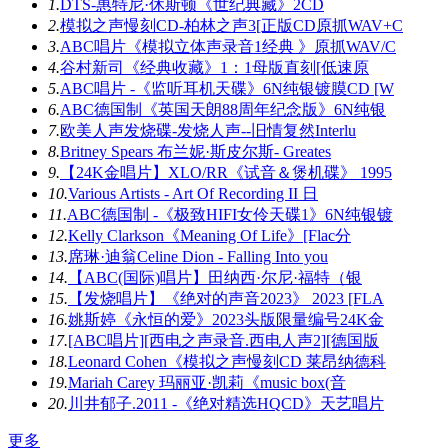
1.
DTS-惠特尼·休斯顿《世纪典藏》2CD
2.
模拟之声慢刻CD-柏林之声3[正版CD原抓WAV+C
3.
ABC唱片《模拟立体声录音1经典 》原抓WAV/C
4.
谷村新司《经典收藏》1：1母版直刻[低速原
5.
ABC唱片 -《监听耳机天碟》6N纯银镀膜CD [W
6.
ABC德国制《英国天朗88周年纪念版》6N纯银
7.
欧美人声发烧碟-发烧人声--旧情复然Interlu
8.
Britney Spears 布兰妮·斯皮尔斯- Greates
9.
【24K金唱片】XLO/RR《试音＆煲机碟》 1995
10.
Various Artists - Art Of Recording II 日
11.
ABC德国制 -《极致HIFI女伶天碟1》6N纯银镀
12.
Kelly Clarkson《Meaning Of Life》[Flac分
13.
席琳·迪翁Celine Dion - Falling Into you
14.
【ABC(国际)唱片】田纳西·尔尼·福特（银
15.
【发烧唱片】《绝对的声音2023》 2023 [FLA
16.
姚斯婷《永恒的爱》2023头版限量编号24K金
17.
[ABC唱片][西电之声录音.西电人声2][德国版
18.
Leonard Cohen《模拟之声慢刻CD 莱昂纳德科
19.
Mariah Carey 玛丽亚·凯莉《music box(音
20.
川井郁子.2011 -《绝对精选HQCD》天艺唱片
更多