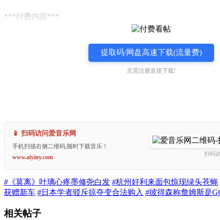
***付费内容***
提取码/网盘高速下载(流量费)
无需注册直接下载!
📱 扫码访问爱音乐网
手机扫描右侧二维码,随时下载音乐！
扫码
www.aiyiny.com
#
《莫离》叶璃心疼墨修尧白发
#
杭州好利来面包惊现绿头苍蝇
获赠新车
#
日本学者驳斥掠夺变合法购入
#
彼得森称詹姆斯是GO
相关帖子