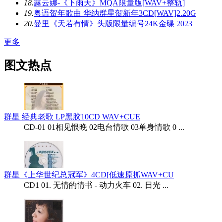
18.
露云娜-《下雨天》MQA限量版[WAV+整轨]
19.
粤语贺年歌曲 华纳群星贺新年3CD[WAV]2.20G
20.
曼里《天若有情》头版限量编号24K金碟 2023
更多
图文热点
群星 经典老歌 LP黑胶10CD WAV+CUE
CD-01 01相见恨晚 02电台情歌 03单身情歌 0 ...
群星《上华世纪总冠军》4CD[低速原抓WAV+CU
CD1 01. 无情的情书 - 动力火车 02. 日光 ...