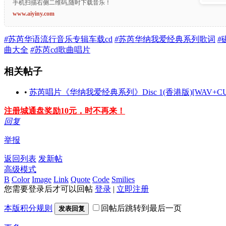
手机扫描右侧二维码,随时下载音乐！
www.aiyiny.com
#
苏芮华语流行音乐专辑车载cd
#
苏芮华纳我爱经典系列歌词
#
曲大全
#
苏芮cd歌曲唱片
相关帖子
•
苏芮唱片《华纳我爱经典系列》Disc 1(香港版)[WAV+CU
注册城通盘奖励10元，时不再来！
回复
举报
返回列表
发新帖
高级模式
B
Color
Image
Link
Quote
Code
Smilies
您需要登录后才可以回帖
登录
|
立即注册
本版积分规则
回帖后跳转到最后一页
发表回复