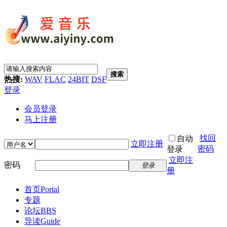
搜索
热搜:
WAV
FLAC
24BIT
DSF
登录
会员登录
马上注册
找回
自动
立即注册
密码
登录
立即注
密码
登录
册
首页
Portal
专题
论坛
BBS
导读
Guide