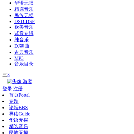
华语无损
精选音乐
民族无损
DSD-DSF
欧美音乐
试音专辑
纯音乐
DJ舞曲
古典音乐
MP3
音乐目录
×
三
游客
登录
注册
首页
Portal
专题
论坛
BBS
导读
Guide
华语无损
精选音乐
民族无损