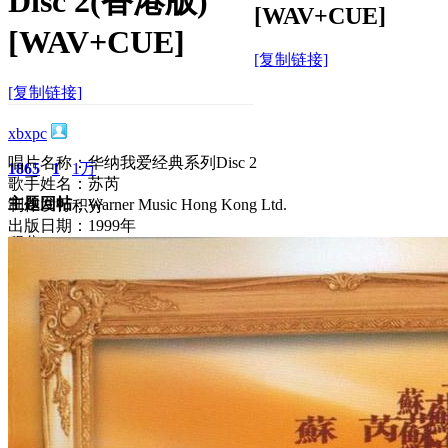
Disc 2(香港版)
[WAV+CUE]
[WAV+CUE]
[复制链接]
[复制链接]
xbxpc
唱片名称：华纳我爱经典系列Disc 2
1865
1
1万
歌手姓名：苏芮
主题
回帖
制作发行：Warner Music Hong Kong Ltd.
积分
出版日期：1999年
积分
10117
2025-10-13 11:44:53
/
显示全部楼层
/
阅读模式
1391
0