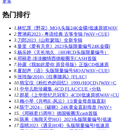
更多
热门排行
1.
林忆莲《野花》MQA头版24K金碟[低速原抓WAV
2.
曹滟莉2023 - 粤语经典 古筝专辑 [WAV+CUE]
3.
刀郎2023《山歌寥哉》全新专辑
4.
曼里《爱有天意》2023头版限量编号24K金碟[
5.
杨乐婷《天长地久 （HQⅡCD头版限量编号）
6.
邓丽君-淡淡幽情西德银圈无CASH首版
7.
孙露《我如此爱你 原音母版》正版CD低速原
8.
夏韶声《谙》头版限量编号MQA[WAV+CUE]
9.
张玮伽(2016)《往事随风》[FLAC]
10.
韩宝仪《粉红色的回忆》1999.(HQCD) [WAV+C
11.
中华儿歌珍藏集 -6CD FLAC/CUE +分轨
12.
群星《上华世纪总冠军》4CD[低速原抓WAV+CU
13.
梅小琴《共鸣II -风云》1∶1黄金母盘版直刻
14.
陈宁.2024 -《破晓》24K黄金直刻母盘 [WAV+
15.
《邓丽君15周年》德国银圈无cash首版
16.
陈果《海阔天空HQ》2023头版限量编号[低速
17.
蔻晴2023《遇见HQⅡ》头版限量编号[低速原