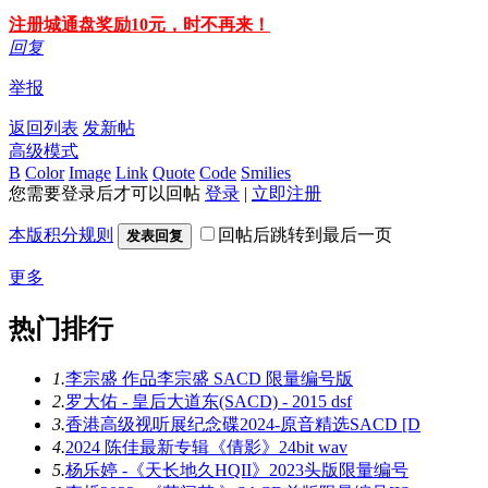
注册城通盘奖励10元，时不再来！
回复
举报
返回列表
发新帖
高级模式
B
Color
Image
Link
Quote
Code
Smilies
您需要登录后才可以回帖
登录
|
立即注册
本版积分规则
回帖后跳转到最后一页
发表回复
更多
热门排行
1.
李宗盛 作品李宗盛 SACD 限量编号版
2.
罗大佑 - 皇后大道东(SACD) - 2015 dsf
3.
香港高级视听展纪念碟2024-原音精选SACD [D
4.
2024 陈佳最新专辑《倩影》24bit wav
5.
杨乐婷 -《天长地久HQII》2023头版限量编号