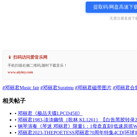
提取码/网盘高速下载
无需注册直接下载
📱 扫码访问爱音乐网
手机扫描右侧二维码,随时下载音乐！
www.aiyiny.com
#
邓丽君Music fair
#
邓丽君Suratmu
#
邓丽君磁带图片
#
邓丽君合
相关帖子
•
邓丽君《极品天碟LPCD45II》
•
邓丽君1983-淡淡幽情｛歌林 KL1261｝【白吿黑胶转录24
•
钢琴演奏《琴迷 邓丽君》限量1：1母盘直刻[低速原抓WA
•
邓丽君2023-THEPOETESS邓丽君70周年特集4CD[环球][