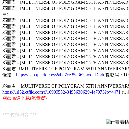
邓丽君 - [MULTIVERSE OF POLYGRAM 55TH ANNIVERSA
邓丽君 - [MULTIVERSE OF POLYGRAM 55TH ANNIVER
曲)
邓丽君 - [MULTIVERSE OF POLYGRAM 55TH ANNIVERSA
邓丽君 - [MULTIVERSE OF POLYGRAM 55TH ANNIVERSA
邓丽君 - [MULTIVERSE OF POLYGRAM 55TH ANNIVERSA
邓丽君 - [MULTIVERSE OF POLYGRAM 55TH ANNIVERSA
邓丽君 - [MULTIVERSE OF POLYGRAM 55TH ANNIVERSAR
邓丽君 - [MULTIVERSE OF POLYGRAM 55TH ANNIVERSAR
邓丽君 - [MULTIVERSE OF POLYGRAM 55TH ANNIVERSAR
邓丽君 - [MULTIVERSE OF POLYGRAM 55TH ANNIVERSA
邓丽君《MULTIVERSE OF POLYGRAM 55TH ANNIVERSARY -
链接：
https://pan.quark.cn/s/2abc7ce35d36?pwd=D3du
提取码：D3
邓丽君－MULTIVERSE OF POLYGRAM 55TH ANNIVERSARY -
https://url52.ctfile.com/f/16909552-8495630629-4a7073?p=4471
(访
网盘高速下载(流量费)：
*** 付费内容 ***