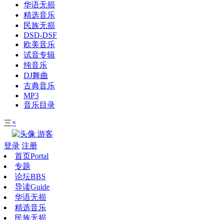
华语无损
精选音乐
民族无损
DSD-DSF
欧美音乐
试音专辑
纯音乐
DJ舞曲
古典音乐
MP3
音乐目录
×
三
游客
登录
注册
首页
Portal
专题
论坛
BBS
导读
Guide
华语无损
精选音乐
民族无损