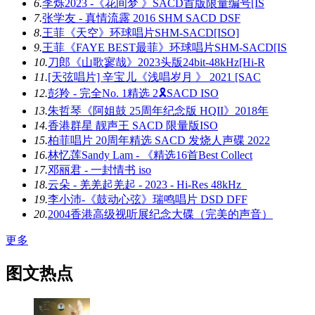
6.
李烁2023 -《花间梦 》SACD首版限量编号[IS
7.
张学友 - 真情流露 2016 SHM SACD DSF
8.
王菲《天空》环球唱片SHM-SACD[ISO]
9.
王菲《FAYE BEST最菲》环球唱片SHM-SACD[IS
10.
刀郎《山歌寥哉》2023头版24bit-48kHz[Hi-R
11.
[天弦唱片] 辛宝儿《浅唱岁月 》 2021 [SAC
12.
彭羚 - 完全No. 1精选 2🎗SACD ISO
13.
朱哲琴《阿姐鼓 25周年纪念版 HQII》2018年
14.
香港群星 靓声王 SACD 限量版ISO
15.
柏菲唱片 20周年精选 SACD 发烧人声碟 2022
16.
林忆莲Sandy Lam - 《精选16首Best Collect
17.
邓丽君 - 一封情书 iso
18.
云朵 - 羌羌起羌起 - 2023 - Hi-Res 48kHz_
19.
李小沛-《鼓动心弦》瑞鸣唱片 DSD DFF
20.
2004香港高级视听展纪念大碟（完美的声音）
更多
图文热点