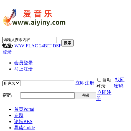
搜索
热搜:
WAV
FLAC
24BIT
DSF
登录
会员登录
马上注册
找回
自动
立即注册
密码
登录
立即注
密码
登录
册
首页
Portal
专题
论坛
BBS
导读
Guide