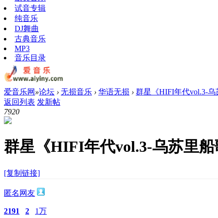
试音专辑
纯音乐
DJ舞曲
古典音乐
MP3
音乐目录
爱音乐网
»
论坛
›
无损音乐
›
华语无损
›
群星《HIFI年代vol.3
返回列表
发新帖
792
0
群星《HIFI年代vol.3-乌苏里
[复制链接]
匿名网友
2191
2
1万