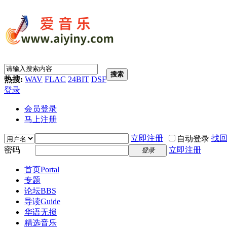
搜索
热搜:
WAV
FLAC
24BIT
DSF
登录
会员登录
马上注册
立即注册
找
自动登录
密码
立即注册
登录
首页
Portal
专题
论坛
BBS
导读
Guide
华语无损
精选音乐