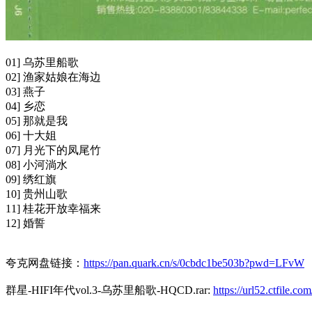
01] 乌苏里船歌
02] 渔家姑娘在海边
03] 燕子
04] 乡恋
05] 那就是我
06] 十大姐
07] 月光下的凤尾竹
08] 小河淌水
09] 绣红旗
10] 贵州山歌
11] 桂花开放幸福来
12] 婚誓
夸克网盘链接：
https://pan.quark.cn/s/0cbdc1be503b?pwd=LFvW
群星-HIFI年代vol.3-乌苏里船歌-HQCD.rar:
https://url52.ctfile