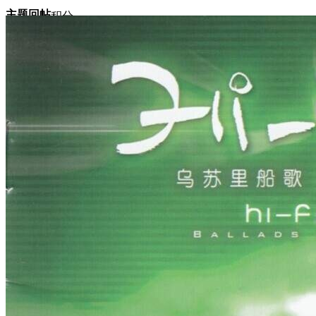
主题
回帖
积分
积分
11873
2026-1-21 11:36:46
/
显示全部楼层
/
阅读模式
792
0