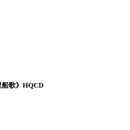
苏里船歌》HQCD