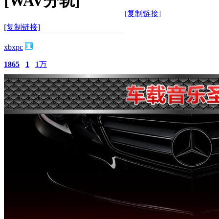
[WAV分轨]
[复制链接]
[复制链接]
xbxpc
1865
1
1万
主题
回帖
积分
积分
10117
2026-3-5 20:36:24
/
显示全部楼层
/
阅读模式
704
0