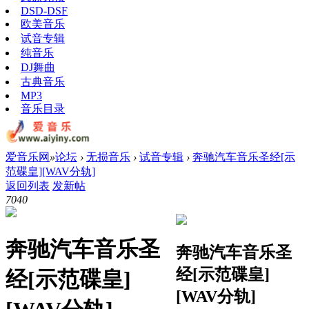
DSD-DSF
欧美音乐
试音专辑
纯音乐
DJ舞曲
古典音乐
MP3
音乐目录
爱音乐网
»
论坛
›
无损音乐
›
试音专辑
›
奔驰汽车音乐圣经[示
范碟皇][WAV分轨]
返回列表
发新帖
704
0
奔驰汽车音乐圣
奔驰汽车音乐圣
经[示范碟皇]
经[示范碟皇]
[WAV分轨]