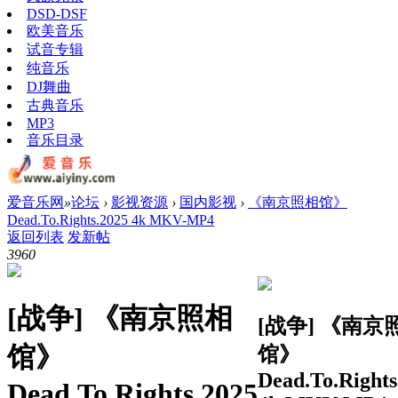
DSD-DSF
欧美音乐
试音专辑
纯音乐
DJ舞曲
古典音乐
MP3
音乐目录
爱音乐网
»
论坛
›
影视资源
›
国内影视
›
《南京照相馆》
Dead.To.Rights.2025 4k MKV-MP4
返回列表
发新帖
396
0
[战争]
《南京照相
[战争]
《南京
馆》
馆》
Dead.To.Rights
Dead.To.Rights.2025