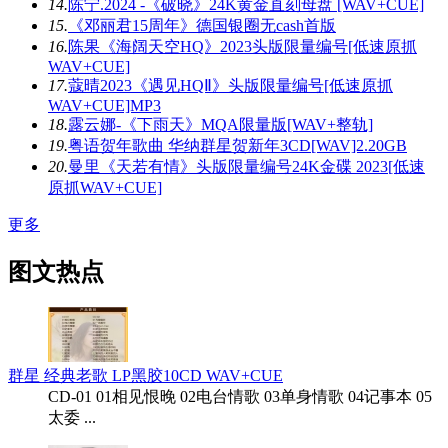
14.
陈宁.2024 -《破晓》24K黄金直刻母盘 [WAV+CUE]
15.
《邓丽君15周年》德国银圈无cash首版
16.
陈果《海阔天空HQ》2023头版限量编号[低速原抓
WAV+CUE]
17.
蔻晴2023《遇见HQⅡ》头版限量编号[低速原抓
WAV+CUE]MP3
18.
露云娜-《下雨天》MQA限量版[WAV+整轨]
19.
粤语贺年歌曲 华纳群星贺新年3CD[WAV]2.20GB
20.
曼里《天若有情》头版限量编号24K金碟 2023[低速
原抓WAV+CUE]
更多
图文热点
群星 经典老歌 LP黑胶10CD WAV+CUE
CD-01 01相见恨晚 02电台情歌 03单身情歌 04记事本 05
太委 ...