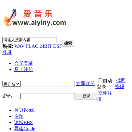
搜索
热搜:
WAV
FLAC
24BIT
DSF
登录
会员登录
马上注册
找回
自动
立即注册
密码
登录
立即注
密码
登录
册
首页
Portal
专题
论坛
BBS
导读
Guide