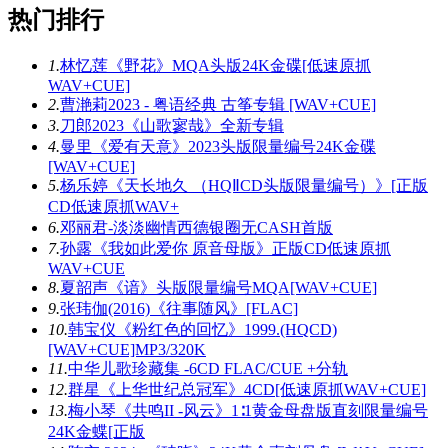
热门排行
1.
林忆莲《野花》MQA头版24K金碟[低速原抓
WAV+CUE]
2.
曹滟莉2023 - 粤语经典 古筝专辑 [WAV+CUE]
3.
刀郎2023《山歌寥哉》全新专辑
4.
曼里《爱有天意》2023头版限量编号24K金碟
[WAV+CUE]
5.
杨乐婷《天长地久 （HQⅡCD头版限量编号）》[正版
CD低速原抓WAV+
6.
邓丽君-淡淡幽情西德银圈无CASH首版
7.
孙露《我如此爱你 原音母版》正版CD低速原抓
WAV+CUE
8.
夏韶声《谙》头版限量编号MQA[WAV+CUE]
9.
张玮伽(2016)《往事随风》[FLAC]
10.
韩宝仪《粉红色的回忆》1999.(HQCD)
[WAV+CUE]MP3/320K
11.
中华儿歌珍藏集 -6CD FLAC/CUE +分轨
12.
群星《上华世纪总冠军》4CD[低速原抓WAV+CUE]
13.
梅小琴《共鸣II -风云》1∶1黄金母盘版直刻限量编号
24K金蝶[正版