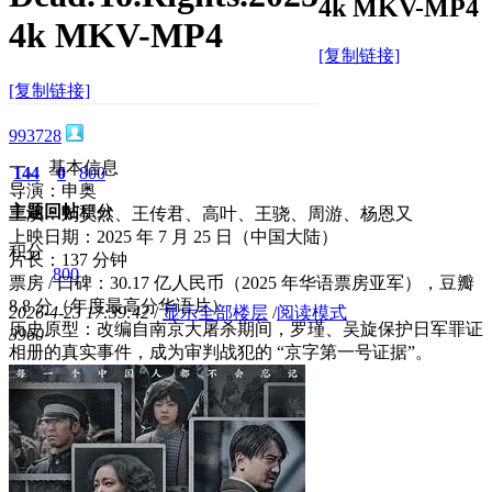
4k MKV-MP4
4k MKV-MP4
[复制链接]
[复制链接]
993728
一、 基本信息
144
0
800
导演：申奥
主题
回帖
积分
主演：刘昊然、王传君、高叶、王骁、周游、杨恩又
上映日期：2025 年 7 月 25 日（中国大陆）
积分
片长：137 分钟
800
票房 / 口碑：30.17 亿人民币（2025 年华语票房亚军），豆瓣
8.8 分（年度最高分华语片）
2026-4-23 17:39:42
/
显示全部楼层
/
阅读模式
历史原型：改编自南京大屠杀期间，罗瑾、吴旋保护日军罪证
396
0
相册的真实事件，成为审判战犯的 “京字第一号证据”。