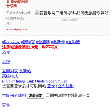
📱 扫码访问爱
音乐网
手机扫描右侧二维
码,随时下载音
扫码访问网站
乐！
www.aiyiny.com
#
以小见大
#
翻译官
#
金鹿奖
#
奥斯卡
#
显影液
注册城通盘奖励10元，时不再来！
回复
举报
返回列表
发新帖
高级模式
B
Color
Image
Link
Quote
Code
Smilies
您需要登录后才可以回帖
登录
|
立即注册
本版积分规则
回帖后跳转到最后一页
发表回复
更多