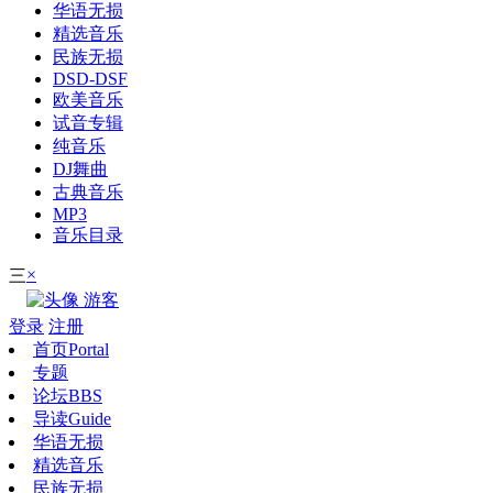
华语无损
精选音乐
民族无损
DSD-DSF
欧美音乐
试音专辑
纯音乐
DJ舞曲
古典音乐
MP3
音乐目录
×
三
游客
登录
注册
首页
Portal
专题
论坛
BBS
导读
Guide
华语无损
精选音乐
民族无损