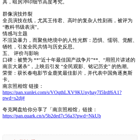
具，暗房冲印细节高度考究。
群像演技炸裂
全员演技在线，尤其王传君、高叶的复杂人性刻画，被评为
“教科书级表演”。
情感与主题
不渲染暴力，而聚焦绝境中的人性光辉：恐惧、懦弱、觉醒、
牺牲，引发全民共情与历史反思。
五、 评价与影响
口碑：被赞为 **“近十年最佳国产战争片”**、“用照片讲述的
南京大屠杀”，上映后引发 “全民观影、铭记历史” 的热潮。
荣誉：获长春电影节金鹿奖最佳影片，并代表中国角逐奥斯
卡。
南京照相馆 链接：
https://pan.xunlei.com/s/VOqthLXV9KUnyhay7I5Irdf6A1?
pwd=s2dj#
夸克网盘给你分享了「南京照相馆」链接：
https://pan.quark.cn/s/5b2ded7c56a3?pwd=NkUb