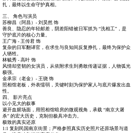
扎，最终以生命守护真相。
三、 角色与演员
苏柳昌（阿昌）- 刘昊然 饰
善良、隐忍的年轻邮差，阴差阳错被日军抓为 “洗相工”，是
守护底片的核心力量。
王广海 - 王传君 饰
复杂的日军翻译官，在求生与良知间反复挣扎，最终为保护众
人牺牲。
林毓秀 - 高叶 饰
风情却坚韧的女演员，从依附求生到勇敢传递证据，人物弧光
极强。
金承宗（老金）- 王骁 饰
照相馆老板，外表懦弱，关键时刻为保护家人与底片爆发出血
性。
四、 影片亮点
以小见大的叙事
避开血腥场面，用照相馆暗房的微观视角，承载 “南京大屠
杀” 的宏大历史，克制但极具冲击力。
极致的真实还原
1:1 复刻民国南京街景；严格参照真实历史照片还原场景与道