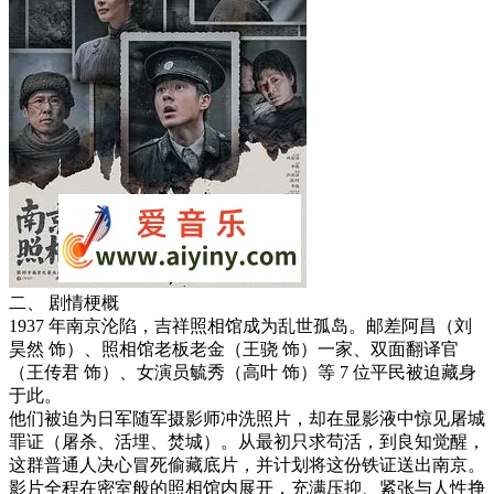
二、 剧情梗概
1937 年南京沦陷，吉祥照相馆成为乱世孤岛。邮差阿昌（刘
昊然 饰）、照相馆老板老金（王骁 饰）一家、双面翻译官
（王传君 饰）、女演员毓秀（高叶 饰）等 7 位平民被迫藏身
于此。
他们被迫为日军随军摄影师冲洗照片，却在显影液中惊见屠城
罪证（屠杀、活埋、焚城）。从最初只求苟活，到良知觉醒，
这群普通人决心冒死偷藏底片，并计划将这份铁证送出南京。
影片全程在密室般的照相馆内展开，充满压抑、紧张与人性挣