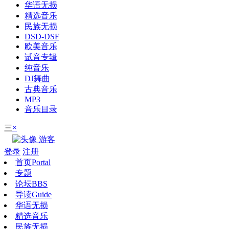
华语无损
精选音乐
民族无损
DSD-DSF
欧美音乐
试音专辑
纯音乐
DJ舞曲
古典音乐
MP3
音乐目录
×
三
游客
登录
注册
首页
Portal
专题
论坛
BBS
导读
Guide
华语无损
精选音乐
民族无损