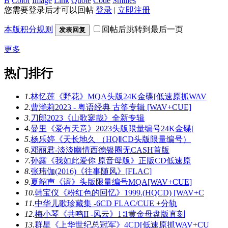
B
Color
Image
Link
Quote
Code
Smilies
您需要登录后才可以回帖
登录
|
立即注册
本版积分规则
回帖后跳转到最后一页
发表回复
更多
热门排行
1.
林忆莲《野花》MQA头版24K金碟[低速原抓WAV
2.
曹滟莉2023 - 粤语经典 古筝专辑 [WAV+CUE]
3.
刀郎2023《山歌寥哉》全新专辑
4.
曼里《爱有天意》2023头版限量编号24K金碟[
5.
杨乐婷《天长地久 （HQⅡCD头版限量编号）
6.
邓丽君-淡淡幽情西德银圈无CASH首版
7.
孙露《我如此爱你 原音母版》正版CD低速原
8.
张玮伽(2016)《往事随风》[FLAC]
9.
夏韶声《谙》头版限量编号MQA[WAV+CUE]
10.
韩宝仪《粉红色的回忆》1999.(HQCD) [WAV+C
11.
中华儿歌珍藏集 -6CD FLAC/CUE +分轨
12.
梅小琴《共鸣II -风云》1∶1黄金母盘版直刻
13.
群星《上华世纪总冠军》4CD[低速原抓WAV+CU