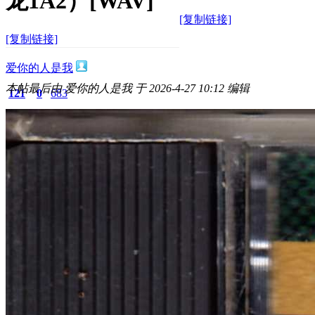
龙1A2）[WAV]
[复制链接]
[复制链接]
爱你的人是我
本帖最后由 爱你的人是我 于 2026-4-27 10:12 编辑
121
0
683
主题
回帖
积分
积分
683
2026-4-27 10:01:04
/
显示全部楼层
/
阅读模式
790
0