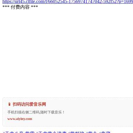
https://url45.ctfile.com/f/66052545-17569741747042-592f52?p=169
*** 付费内容 ***
📱 扫码访问爱音乐网
手机扫描右侧二维码,随时下载音乐！
www.aiyiny.com