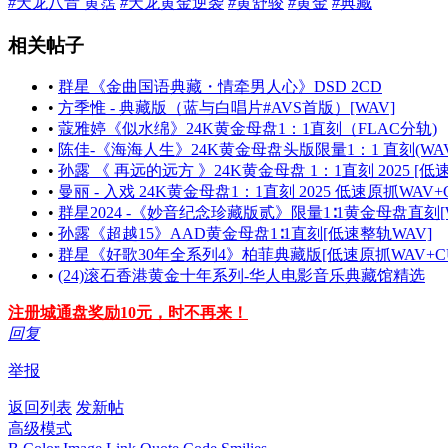
#
天龙八音 黄霑
#
天龙黄金逆袭
#
黄舒骏
#
黄金
#
典藏
相关帖子
•
群星《金曲国语典藏・情牵男人心》DSD 2CD
•
方季惟 - 典藏版（蓝与白唱片#AVS首版）[WAV]
•
蔻雅婷《似水绵》24K黄金母盘1：1直刻（FLAC分轨)
•
陈佳-《海海人生》24K黄金母盘头版限量1：1 直刻(WAV
•
孙露 《 再远的远方 》24K黄金母盘 1：1直刻 2025 [低
•
曼丽 - 入戏 24K黄金母盘1：1直刻 2025 低速原抓WAV+
•
群星2024 -《妙音纪念珍藏版贰》限量1∶1黄金母盘直刻[W
•
孙露《超越15》AAD黄金母盘1∶1直刻[低速整轨WAV]
•
群星《好歌30年全系列4》柏菲典藏版[低速原抓WAV+CU
•
(24)滚石香港黄金十年系列-华人电影音乐典藏馆精选
注册城通盘奖励10元，时不再来！
回复
举报
返回列表
发新帖
高级模式