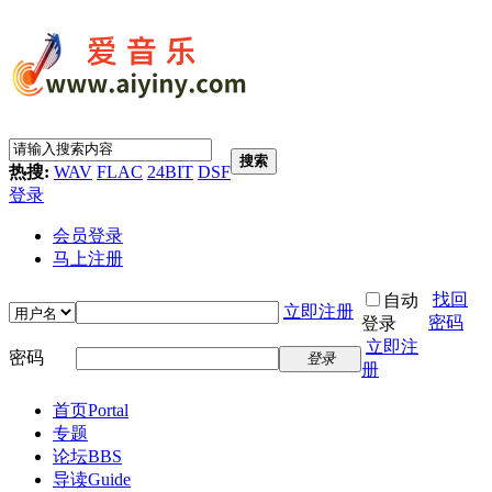
搜索
热搜:
WAV
FLAC
24BIT
DSF
登录
会员登录
马上注册
找回
自动
立即注册
密码
登录
立即注
密码
登录
册
首页
Portal
专题
论坛
BBS
导读
Guide