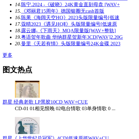
14.
陈宁.2024 -《破晓》24K黄金直刻母盘 [WAV+
15.
《邓丽君15周年》德国银圈无cash首版
16.
陈果《海阔天空HQ》2023头版限量编号[低速
17.
蔻晴2023《遇见HQⅡ》头版限量编号[低速原
18.
露云娜-《下雨天》MQA限量版[WAV+整轨]
19.
粤语贺年歌曲 华纳群星贺新年3CD[WAV]2.20G
20.
曼里《天若有情》头版限量编号24K金碟 2023
更多
图文热点
群星 经典老歌 LP黑胶10CD WAV+CUE
CD-01 01相见恨晚 02电台情歌 03单身情歌 0 ...
群星《上华世纪总冠军》4CD[低速原抓WAV+CU