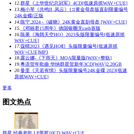
12.
群星《上华世纪总冠军》4CD[低速原抓WAV+CUE]
13.
梅小琴《共鸣II -风云》1∶1黄金母盘版直刻限量编号
24K金蝶[正版
14.
陈宁.2024 -《破晓》24K黄金直刻母盘 [WAV+CUE]
15.
《邓丽君15周年》德国银圈无cash首版
16.
陈果《海阔天空HQ》2023头版限量编号[低速原抓
WAV+CUE]
17.
蔻晴2023《遇见HQⅡ》头版限量编号[低速原抓
WAV+CUE]MP3
18.
露云娜-《下雨天》MQA限量版[WAV+整轨]
19.
粤语贺年歌曲 华纳群星贺新年3CD[WAV]2.20GB
20.
曼里《天若有情》头版限量编号24K金碟 2023[低速
原抓WAV+CUE]
更多
图文热点
群星 经典老歌 LP黑胶10CD WAV+CUE