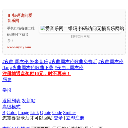
📱 扫码访问爱
音乐网
手机扫描右侧二维
码,随时下载音
扫码访问网站
乐！
www.aiyiny.com
#
夜曲 周杰伦 虾米音乐
#
夜曲周杰伦歌曲免费听
#
夜曲周杰伦
flac
#
夜曲周杰伦歌曲下载
#
夜曲 - 周杰伦
注册城通盘奖励10元，时不再来！
回复
举报
返回列表
发新帖
高级模式
B
Color
Image
Link
Quote
Code
Smilies
您需要登录后才可以回帖
登录
|
立即注册