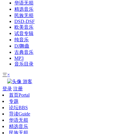
华语无损
精选音乐
民族无损
DSD-DSF
欧美音乐
试音专辑
纯音乐
DJ舞曲
古典音乐
MP3
音乐目录
×
三
游客
登录
注册
首页
Portal
专题
论坛
BBS
导读
Guide
华语无损
精选音乐
民族无损