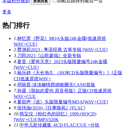
本版积分规则
回帖后跳转到最后一页
发表回复
更多
热门排行
1.
林忆莲《野花》MQA头版24K金碟[低速原抓
WAV+CUE]
2.
曹滟莉2023 - 粤语经典 古筝专辑 [WAV+CUE]
3.
刀郎2023《山歌寥哉》全新专辑
4.
曼里《爱有天意》2023头版限量编号24K金碟
[WAV+CUE]
5.
杨乐婷《天长地久 （HQⅡCD头版限量编号）》[正版
CD低速原抓WAV+
6.
邓丽君-淡淡幽情西德银圈无CASH首版
7.
孙露《我如此爱你 原音母版》正版CD低速原抓
WAV+CUE
8.
夏韶声《谙》头版限量编号MQA[WAV+CUE]
9.
张玮伽(2016)《往事随风》[FLAC]
10.
韩宝仪《粉红色的回忆》1999.(HQCD)
[WAV+CUE]MP3/320K
11.
中华儿歌珍藏集 -6CD FLAC/CUE +分轨