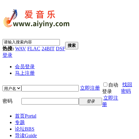
搜索
热搜:
WAV
FLAC
24BIT
DSF
登录
会员登录
马上注册
找回
自动
立即注册
密码
登录
立即注
密码
登录
册
首页
Portal
专题
论坛
BBS
导读
Guide