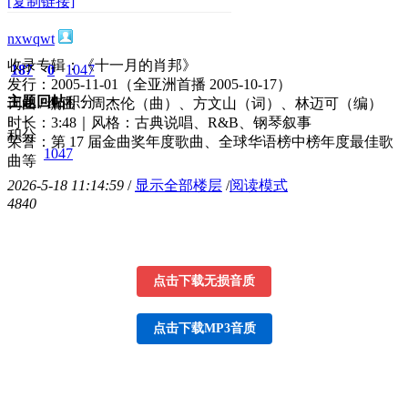
[复制链接]
nxwqwt
收录专辑：《十一月的肖邦》
187
0
1047
发行：2005-11-01（全亚洲首播 2005-10-17）
主题
回帖
积分
词曲 / 编曲：周杰伦（曲）、方文山（词）、林迈可（编）
时长：3:48｜风格：古典说唱、R&B、钢琴叙事
积分
荣誉：第 17 届金曲奖年度歌曲、全球华语榜中榜年度最佳歌
1047
曲等
2026-5-18 11:14:59
/
显示全部楼层
/
阅读模式
484
0
点击下载无损音质
点击下载MP3音质