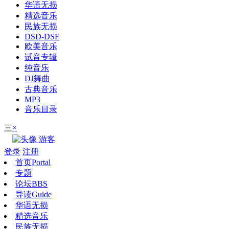
华语无损
精选音乐
民族无损
DSD-DSF
欧美音乐
试音专辑
纯音乐
DJ舞曲
古典音乐
MP3
音乐目录
×
三
游客
登录
注册
首页
Portal
专题
论坛
BBS
导读
Guide
华语无损
精选音乐
民族无损