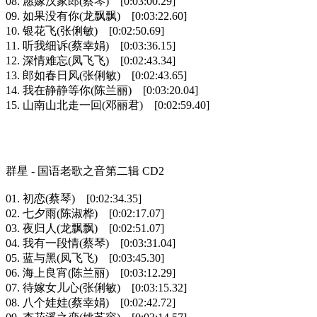
08. 愿嫁汉家郎(蔡琴) [0:03:00.29]
09. 如果没有你(龙飘飘) [0:03:22.60]
10. 银花飞(张俐敏) [0:02:50.69]
11. 听我细诉(蔡幸娟) [0:03:36.15]
12. 深情难忘(凤飞飞) [0:02:43.34]
13. 郎如春日风(张俐敏) [0:02:43.65]
14. 我在静静等你(陈兰丽) [0:03:20.04]
15. 山南山北走一回(邓丽君) [0:02:59.40]
群星 - 国语老歌之音第二辑 CD2
01. 初恋(蔡琴) [0:02:34.35]
02. 七夕雨(陈淑桦) [0:02:17.07]
03. 夜归人(龙飘飘) [0:02:51.07]
04. 我有一段情(蔡琴) [0:03:31.04]
05. 蓝与黑(凤飞飞) [0:03:45.30]
06. 海上良宵(陈兰丽) [0:03:12.29]
07. 待嫁女儿心(张俐敏) [0:03:15.32]
08. 八个娃娃(蔡幸娟) [0:02:42.72]