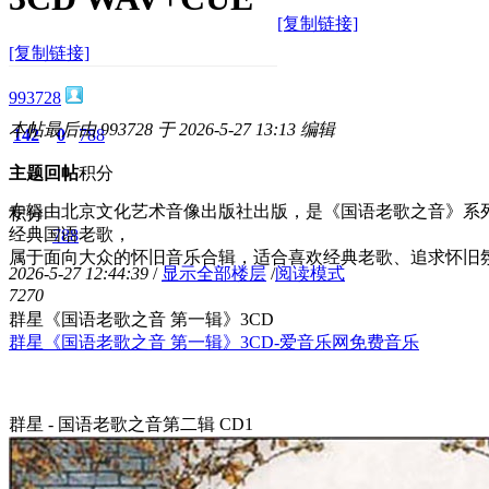
[复制链接]
[复制链接]
993728
本帖最后由 993728 于 2026-5-27 13:13 编辑
142
0
788
主题
回帖
积分
专辑由北京文化艺术音像出版社出版，是《国语老歌之音》系
积分
经典国语老歌，
788
属于面向大众的怀旧音乐合辑，适合喜欢经典老歌、追求怀旧
2026-5-27 12:44:39
/
显示全部楼层
/
阅读模式
727
0
群星《国语老歌之音 第一辑》3CD
群星《国语老歌之音 第一辑》3CD-爱音乐网免费音乐
群星 - 国语老歌之音第二辑 CD1