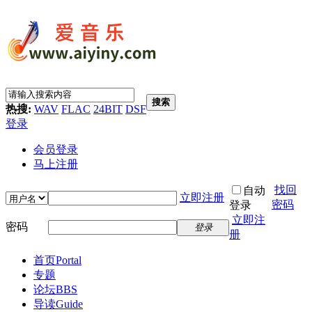
搜索
热搜:
WAV
FLAC
24BIT
DSF
登录
会员登录
马上注册
找回
自动
立即注册
密码
登录
立即注
密码
登录
册
首页
Portal
专题
论坛
BBS
导读
Guide