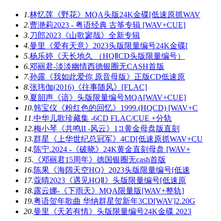
1.
林忆莲《野花》MQA头版24K金碟[低速原抓WAV
2.
曹滟莉2023 - 粤语经典 古筝专辑 [WAV+CUE]
3.
刀郎2023《山歌寥哉》全新专辑
4.
曼里《爱有天意》2023头版限量编号24K金碟[
5.
杨乐婷《天长地久 （HQⅡCD头版限量编号）
6.
邓丽君-淡淡幽情西德银圈无CASH首版
7.
孙露《我如此爱你 原音母版》正版CD低速原
8.
张玮伽(2016)《往事随风》[FLAC]
9.
夏韶声《谙》头版限量编号MQA[WAV+CUE]
10.
韩宝仪《粉红色的回忆》1999.(HQCD) [WAV+C
11.
中华儿歌珍藏集 -6CD FLAC/CUE +分轨
12.
梅小琴《共鸣II -风云》1∶1黄金母盘版直刻
13.
群星《上华世纪总冠军》4CD[低速原抓WAV+CU
14.
陈宁.2024 -《破晓》24K黄金直刻母盘 [WAV+
15.
《邓丽君15周年》德国银圈无cash首版
16.
陈果《海阔天空HQ》2023头版限量编号[低速
17.
蔻晴2023《遇见HQⅡ》头版限量编号[低速原
18.
露云娜-《下雨天》MQA限量版[WAV+整轨]
19.
粤语贺年歌曲 华纳群星贺新年3CD[WAV]2.20G
20.
曼里《天若有情》头版限量编号24K金碟 2023