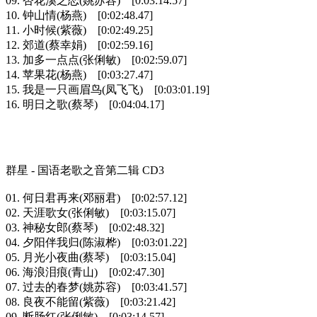
09. 杏花溪之恋(姚苏容) [0:03:14.57]
10. 钟山情(杨燕) [0:02:48.47]
11. 小时候(紫薇) [0:02:49.25]
12. 郊道(蔡幸娟) [0:02:59.16]
13. 加多一点点(张俐敏) [0:02:59.07]
14. 苹果花(杨燕) [0:03:27.47]
15. 我是一只画眉鸟(凤飞飞) [0:03:01.19]
16. 明日之歌(蔡琴) [0:04:04.17]
群星 - 国语老歌之音第二辑 CD3
01. 何日君再来(邓丽君) [0:02:57.12]
02. 天涯歌女(张俐敏) [0:03:15.07]
03. 神秘女郎(蔡琴) [0:02:48.32]
04. 夕阳伴我归(陈淑桦) [0:03:01.22]
05. 月光小夜曲(蔡琴) [0:03:15.04]
06. 海浪泪痕(青山) [0:02:47.30]
07. 过去的春梦(姚苏容) [0:03:41.57]
08. 良夜不能留(紫薇) [0:03:21.42]
09. 断肠红(张俐敏) [0:03:14.57]