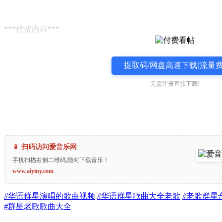
***付费内容***
提取码/网盘高速下载(流量费
无需注册直接下载!
📱 扫码访问爱音乐网
手机扫描右侧二维码,随时下载音乐！
www.aiyiny.com
#
华语群星演唱的歌曲视频
#
华语群星歌曲大全老歌
#
老歌群星
#
群星老歌歌曲大全