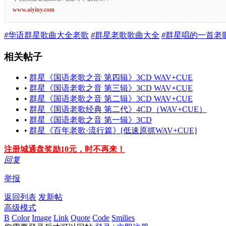
www.aiyiny.com
#
华语群星歌曲大全老歌
#
群星老歌歌曲大全
#
群星唱的一首老
相关帖子
•
群星《国语老歌之音 第四辑》3CD WAV+CUE
•
群星《国语老歌之音 第三辑》3CD WAV+CUE
•
群星《国语老歌之音 第二辑》3CD WAV+CUE
•
群星《国语老歌经典 第二代》4CD（WAV+CUE）
•
群星《国语老歌之音 第一辑》3CD
•
群星《百年老歌·流行篇》[低速原抓WAV+CUE]
注册城通盘奖励10元，时不再来！
回复
举报
返回列表
发新帖
高级模式
B
Color
Image
Link
Quote
Code
Smilies