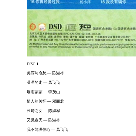
DISC.1
美丽与哀愁 — 陈淑桦
潇洒的走 — 凤飞飞
烟雨蒙蒙 — 李茂山
情人的关怀 — 邓丽君
长崎之女 — 陈淑桦
又见春天 — 陈淑桦
我不能没信心 — 凤飞飞