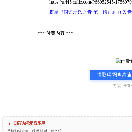
https://url45.ctfile.com/f/66052545-1756
群星《国语老歌之音 第一辑》3CD-爱音
*** 付费内容 ***
提取码/网盘高速
无需注册直
📱 扫码访问爱音乐网
手机扫描右侧二维码,随时下载音乐！