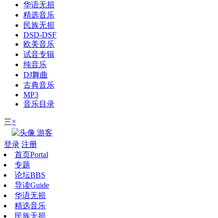
华语无损
精选音乐
民族无损
DSD-DSF
欧美音乐
试音专辑
纯音乐
DJ舞曲
古典音乐
MP3
音乐目录
×
三
游客
登录
注册
首页
Portal
专题
论坛
BBS
导读
Guide
华语无损
精选音乐
民族无损