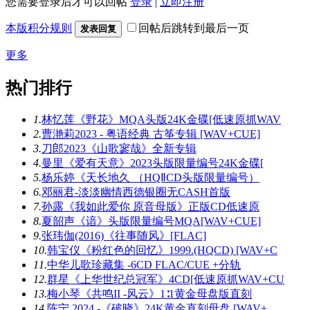
您需要登录后才可以回帖
登录
|
立即注册
本版积分规则
回帖后跳转到最后一页
发表回复
更多
热门排行
1.
林忆莲《野花》MQA头版24K金碟[低速原抓WAV
2.
曹滟莉2023 - 粤语经典 古筝专辑 [WAV+CUE]
3.
刀郎2023《山歌寥哉》全新专辑
4.
曼里《爱有天意》2023头版限量编号24K金碟[
5.
杨乐婷《天长地久 （HQⅡCD头版限量编号）
6.
邓丽君-淡淡幽情西德银圈无CASH首版
7.
孙露《我如此爱你 原音母版》正版CD低速原
8.
夏韶声《谙》头版限量编号MQA[WAV+CUE]
9.
张玮伽(2016)《往事随风》[FLAC]
10.
韩宝仪《粉红色的回忆》1999.(HQCD) [WAV+C
11.
中华儿歌珍藏集 -6CD FLAC/CUE +分轨
12.
群星《上华世纪总冠军》4CD[低速原抓WAV+CU
13.
梅小琴《共鸣II -风云》1∶1黄金母盘版直刻
14.
陈宁.2024 -《破晓》24K黄金直刻母盘 [WAV+