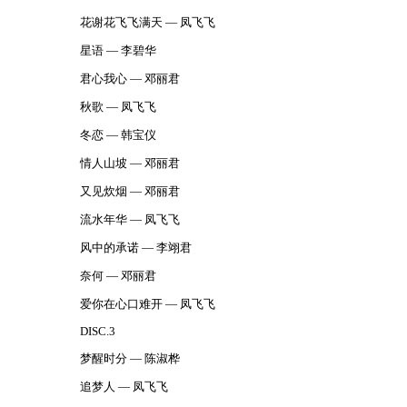
花谢花飞飞满天 — 凤飞飞
星语 — 李碧华
君心我心 — 邓丽君
秋歌 — 凤飞飞
冬恋 — 韩宝仪
情人山坡 — 邓丽君
又见炊烟 — 邓丽君
流水年华 — 凤飞飞
风中的承诺 — 李翊君
奈何 — 邓丽君
爱你在心口难开 — 凤飞飞
DISC.3
梦醒时分 — 陈淑桦
追梦人 — 凤飞飞