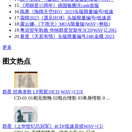
15.
《邓丽君15周年》德国银圈无cash首版
16.
陈果《海阔天空HQ》2023头版限量编号[低速
17.
蔻晴2023《遇见HQⅡ》头版限量编号[低速原
18.
露云娜-《下雨天》MQA限量版[WAV+整轨]
19.
粤语贺年歌曲 华纳群星贺新年3CD[WAV]2.20G
20.
曼里《天若有情》头版限量编号24K金碟 2023
更多
图文热点
群星 经典老歌 LP黑胶10CD WAV+CUE
CD-01 01相见恨晚 02电台情歌 03单身情歌 0 ...
群星《上华世纪总冠军》4CD[低速原抓WAV+CU