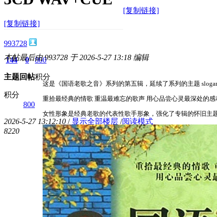
[复制链接]
[复制链接]
993728
本帖最后由 993728 于 2026-5-27 13:18 编辑
144
0
800
主题
回帖
积分
这是《国语老歌之音》系列的第五辑，延续了系列的主题 sloga
积分
重拾最经典的情歌 重温最难忘的歌声 用心品尝心灵最深处的感
800
女性形象是经典老歌的代表性歌手形象，强化了专辑的怀旧主
2026-5-27 13:12:10
/
显示全部楼层
/
阅读模式
822
0