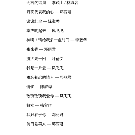
无言的结局 — 李茂山 / 林淑容
月亮代表我的心 — 邓丽君
滚滚红尘 — 陈淑桦
掌声响起来 — 凤飞飞
神啊！请给我多一点时间 — 李碧华
夜来香 — 邓丽君
潇洒走一回 — 叶蒨文
我是一片云 — 凤飞飞
难忘初恋的情人 — 邓丽君
情锁 — 陈淑桦
玫瑰玫瑰我爱你 — 凤飞飞
舞女 — 韩宝仪
我只在乎你 — 邓丽君
何日君再来 — 邓丽君