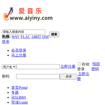
搜索
热搜:
WAV
FLAC
24BIT
DSF
登录
会员登录
马上注册
找回
自动
立即注册
密码
登录
立即注
密码
登录
册
首页
Portal
专题
论坛
BBS
导读
Guide