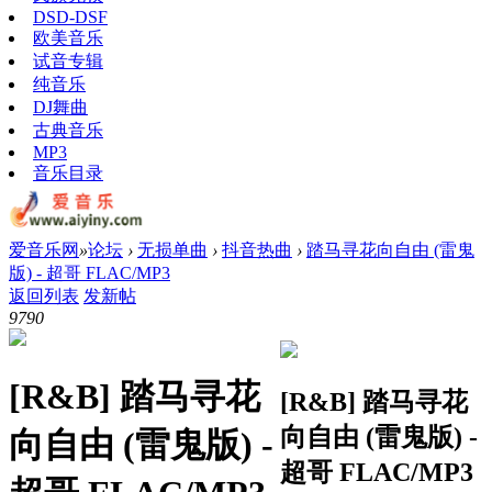
DSD-DSF
欧美音乐
试音专辑
纯音乐
DJ舞曲
古典音乐
MP3
音乐目录
爱音乐网
»
论坛
›
无损单曲
›
抖音热曲
›
踏马寻花向自由 (雷鬼
版) - 超哥 FLAC/MP3
返回列表
发新帖
979
0
[R&B]
踏马寻花
[R&B]
踏马寻花
向自由 (雷鬼版) -
向自由 (雷鬼版) -
超哥 FLAC/MP3