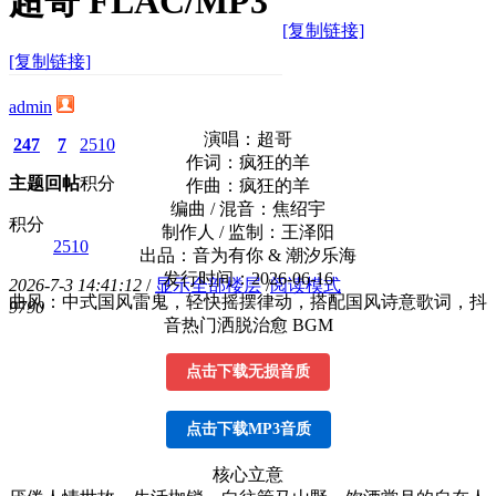
超哥 FLAC/MP3
[复制链接]
[复制链接]
admin
演唱：超哥
247
7
2510
作词：疯狂的羊
主题
回帖
积分
作曲：疯狂的羊
编曲 / 混音：焦绍宇
积分
制作人 / 监制：王泽阳
2510
出品：音为有你 & 潮汐乐海
发行时间：2026-06-16
2026-7-3 14:41:12
/
显示全部楼层
/
阅读模式
曲风：中式国风雷鬼，轻快摇摆律动，搭配国风诗意歌词，抖
979
0
音热门洒脱治愈 BGM
点击下载无损音质
点击下载MP3音质
核心立意