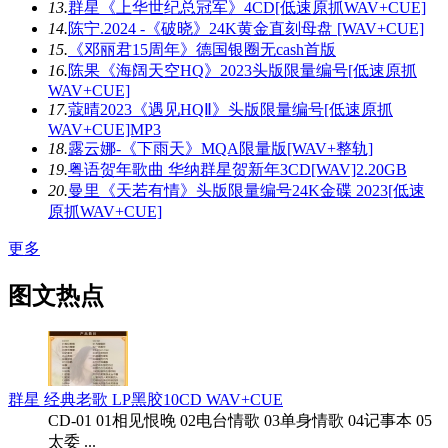
13.
群星《上华世纪总冠军》4CD[低速原抓WAV+CUE]
14.
陈宁.2024 -《破晓》24K黄金直刻母盘 [WAV+CUE]
15.
《邓丽君15周年》德国银圈无cash首版
16.
陈果《海阔天空HQ》2023头版限量编号[低速原抓
WAV+CUE]
17.
蔻晴2023《遇见HQⅡ》头版限量编号[低速原抓
WAV+CUE]MP3
18.
露云娜-《下雨天》MQA限量版[WAV+整轨]
19.
粤语贺年歌曲 华纳群星贺新年3CD[WAV]2.20GB
20.
曼里《天若有情》头版限量编号24K金碟 2023[低速
原抓WAV+CUE]
更多
图文热点
群星 经典老歌 LP黑胶10CD WAV+CUE
CD-01 01相见恨晚 02电台情歌 03单身情歌 04记事本 05
太委 ...