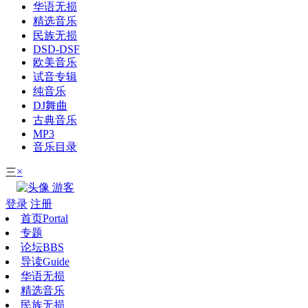
华语无损
精选音乐
民族无损
DSD-DSF
欧美音乐
试音专辑
纯音乐
DJ舞曲
古典音乐
MP3
音乐目录
×
三
游客
登录
注册
首页
Portal
专题
论坛
BBS
导读
Guide
华语无损
精选音乐
民族无损