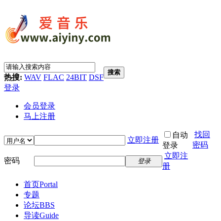
搜索
热搜:
WAV
FLAC
24BIT
DSF
登录
会员登录
马上注册
找回
自动
立即注册
密码
登录
立即注
密码
登录
册
首页
Portal
专题
论坛
BBS
导读
Guide