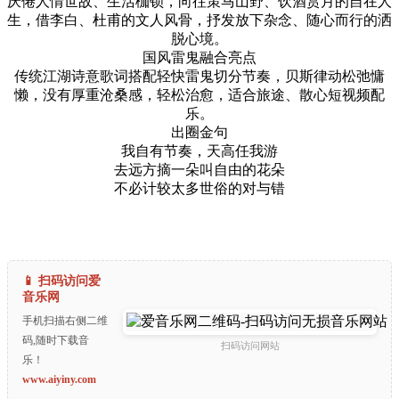
厌倦人情世故、生活枷锁，向往策马山野、饮酒赏月的自在人
生，借李白、杜甫的文人风骨，抒发放下杂念、随心而行的洒
脱心境。
国风雷鬼融合亮点
传统江湖诗意歌词搭配轻快雷鬼切分节奏，贝斯律动松弛慵
懒，没有厚重沧桑感，轻松治愈，适合旅途、散心短视频配
乐。
出圈金句
我自有节奏，天高任我游
去远方摘一朵叫自由的花朵
不必计较太多世俗的对与错
📱 扫码访问爱
音乐网
手机扫描右侧二维
码,随时下载音
扫码访问网站
乐！
www.aiyiny.com