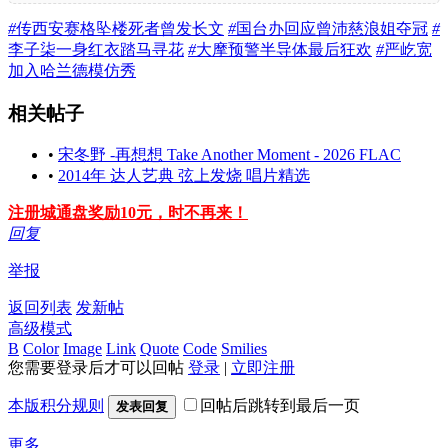
#
传西安赛格坠楼死者曾发长文
#
国台办回应曾沛慈浪姐夺冠
#
李子柒一身红衣踏马寻花
#
大摩预警半导体最后狂欢
#
严屹宽
加入哈兰德模仿秀
相关帖子
•
宋冬野 -再想想 Take Another Moment - 2026 FLAC
•
2014年 达人艺典 弦上发烧 唱片精选
注册城通盘奖励10元，时不再来！
回复
举报
返回列表
发新帖
高级模式
B
Color
Image
Link
Quote
Code
Smilies
您需要登录后才可以回帖
登录
|
立即注册
本版积分规则
回帖后跳转到最后一页
发表回复
更多