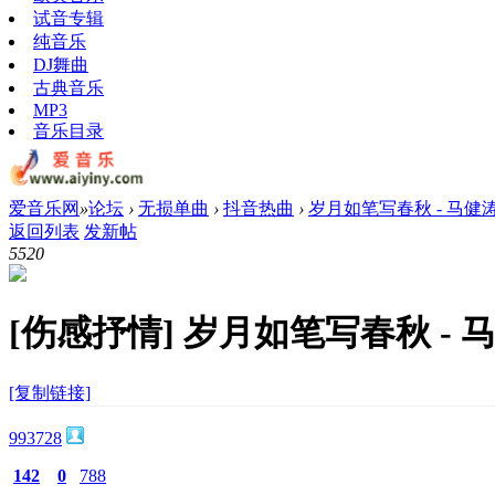
试音专辑
纯音乐
DJ舞曲
古典音乐
MP3
音乐目录
爱音乐网
»
论坛
›
无损单曲
›
抖音热曲
›
岁月如笔写春秋 - 马健涛 
返回列表
发新帖
552
0
[伤感抒情]
岁月如笔写春秋 - 马健
[复制链接]
993728
142
0
788