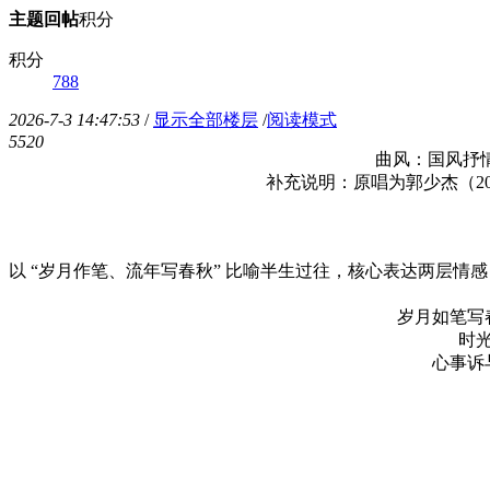
主题
回帖
积分
积分
788
2026-7-3 14:47:53
/
显示全部楼层
/
阅读模式
552
0
曲风：国风抒
补充说明：原唱为郭少杰（20
以 “岁月作笔、流年写春秋” 比喻半生过往，核心表达两层
岁月如笔写
时
心事诉