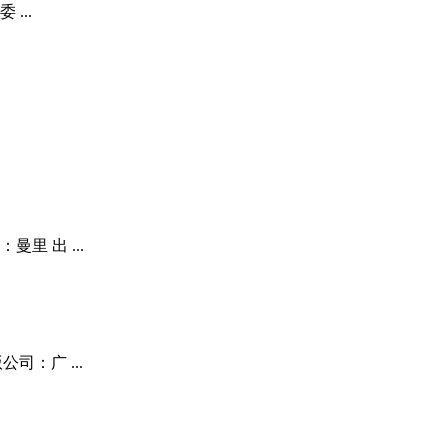
 ...
里 出 ...
司：广 ...