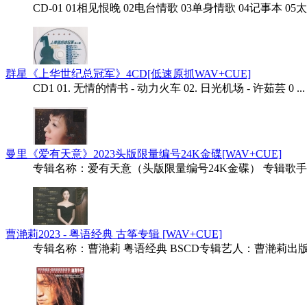
CD-01 01相见恨晚 02电台情歌 03单身情歌 04记事本 05太委
群星《上华世纪总冠军》4CD[低速原抓WAV+CUE]
CD1 01. 无情的情书 - 动力火车 02. 日光机场 - 许茹芸 0 ...
曼里《爱有天意》2023头版限量编号24K金碟[WAV+CUE]
专辑名称：爱有天意（头版限量编号24K金碟） 专辑歌手：曼
曹滟莉2023 - 粤语经典 古筝专辑 [WAV+CUE]
专辑名称：曹滟莉 粤语经典 BSCD专辑艺人：曹滟莉出版公