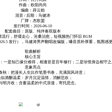
作曲：欧阳尚尚
编曲：薛云贻
混音 / 后期：马健涛
厂牌：杰歌盟
发行时间：2026-06-10
配套曲目：原版、纯伴奏双版本
情流行，舒缓走心，沧桑治愈，短视频热门怀旧 BGM
26.5 发行），马健涛男声翻唱改编版，嗓音质朴厚重，氛围感
歌曲解析
核心主旨
情感：一是知己缘分难得，相逢皆是百年修行；二是珍惜身边相守
意象亮点
春秋：把漫长人生比作笔墨书卷，充满国风诗意；
光似酒酿温柔：岁月沉淀温情，消解悲欢；
与明月收：含蓄温柔的中式浪漫，寄托思念。