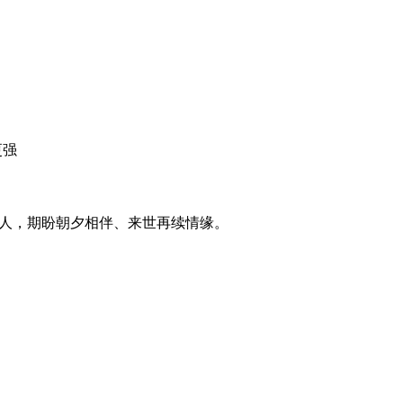
更强
之人，期盼朝夕相伴、来世再续情缘。