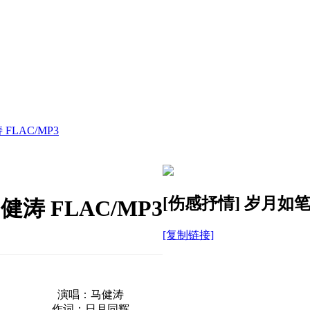
FLAC/MP3
[伤感抒情]
岁月如笔写
涛 FLAC/MP3
[复制链接]
演唱：马健涛
作词：日月同辉