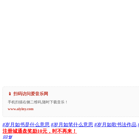
📱 扫码访问爱音乐网
手机扫描右侧二维码,随时下载音乐！
www.aiyiny.com
#
岁月如书是什么意思
#
岁月如笔什么意思
#
岁月如歌书法作品
注册城通盘奖励10元，时不再来！
回复