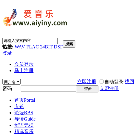
搜索
热搜:
WAV
FLAC
24BIT
DSF
登录
会员登录
马上注册
立即注册
找
自动登录
密码
立即注册
登录
首页
Portal
专题
论坛
BBS
导读
Guide
华语无损
精选音乐