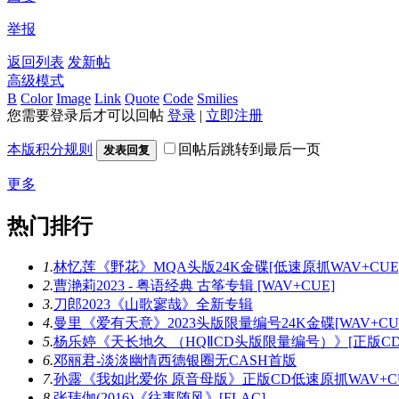
举报
返回列表
发新帖
高级模式
B
Color
Image
Link
Quote
Code
Smilies
您需要登录后才可以回帖
登录
|
立即注册
本版积分规则
回帖后跳转到最后一页
发表回复
更多
热门排行
1.
林忆莲《野花》MQA头版24K金碟[低速原抓WAV+CUE
2.
曹滟莉2023 - 粤语经典 古筝专辑 [WAV+CUE]
3.
刀郎2023《山歌寥哉》全新专辑
4.
曼里《爱有天意》2023头版限量编号24K金碟[WAV+CU
5.
杨乐婷《天长地久 （HQⅡCD头版限量编号）》[正版C
6.
邓丽君-淡淡幽情西德银圈无CASH首版
7.
孙露《我如此爱你 原音母版》正版CD低速原抓WAV+C
8.
张玮伽(2016)《往事随风》[FLAC]