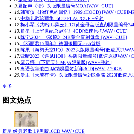
9.
夏韶声《谙》头版限量编号MQA[WAV+CUE]
10.
韩宝仪《粉红色的回忆》1999.(HQCD) [WAV+CUE]MP3
11.
中华儿歌珍藏集 -6CD FLAC/CUE +分轨
12.
梅小琴《共鸣II -风云》1∶1黄金母盘版直刻限量编号24
13.
群星《上华世纪总冠军》4CD[低速原抓WAV+CUE]
14.
陈宁.2024 -《破晓》24K黄金直刻母盘 [WAV+CUE]
15.
《邓丽君15周年》德国银圈无cash首版
16.
陈果《海阔天空HQ》2023头版限量编号[低速原抓WAV+
17.
蔻晴2023《遇见HQⅡ》头版限量编号[低速原抓WAV+CU
18.
露云娜-《下雨天》MQA限量版[WAV+整轨]
19.
粤语贺年歌曲 华纳群星贺新年3CD[WAV]2.20GB
20.
曼里《天若有情》头版限量编号24K金碟 2023[低速原抓
更多
图文热点
群星 经典老歌 LP黑胶10CD WAV+CUE