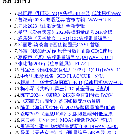
1.
林忆莲《野花》MQA头版24K金碟[低速原抓WAV
2.
曹滟莉2023 - 粤语经典 古筝专辑 [WAV+CUE]
3.
刀郎2023《山歌寥哉》全新专辑
4.
曼里《爱有天意》2023头版限量编号24K金碟[
5.
杨乐婷《天长地久 （HQⅡCD头版限量编号）
6.
邓丽君-淡淡幽情西德银圈无CASH首版
7.
孙露《我如此爱你 原音母版》正版CD低速原
8.
夏韶声《谙》头版限量编号MQA[WAV+CUE]
9.
张玮伽(2016)《往事随风》[FLAC]
10.
韩宝仪《粉红色的回忆》1999.(HQCD) [WAV+C
11.
中华儿歌珍藏集 -6CD FLAC/CUE +分轨
12.
群星《上华世纪总冠军》4CD[低速原抓WAV+CU
13.
梅小琴《共鸣II -风云》1∶1黄金母盘版直刻
14.
陈宁.2024 -《破晓》24K黄金直刻母盘 [WAV+
15.
《邓丽君15周年》德国银圈无cash首版
16.
陈果《海阔天空HQ》2023头版限量编号[低速
17.
蔻晴2023《遇见HQⅡ》头版限量编号[低速原
18.
露云娜-《下雨天》MQA限量版[WAV+整轨]
19.
粤语贺年歌曲 华纳群星贺新年3CD[WAV]2.20G
20.
曼里《天若有情》头版限量编号24K金碟 2023