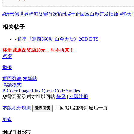
#
姆巴佩世界杯淘汰赛首次输球
#
于正回应白鹿短发旧照
#
熊天
相关帖子
•
群星《震撼360度·白金天后》2CD DTS
注册城通盘奖励10元，时不再来！
回复
举报
返回列表
发新帖
高级模式
B
Color
Image
Link
Quote
Code
Smilies
您需要登录后才可以回帖
登录
|
立即注册
本版积分规则
回帖后跳转到最后一页
发表回复
更多
热门排行