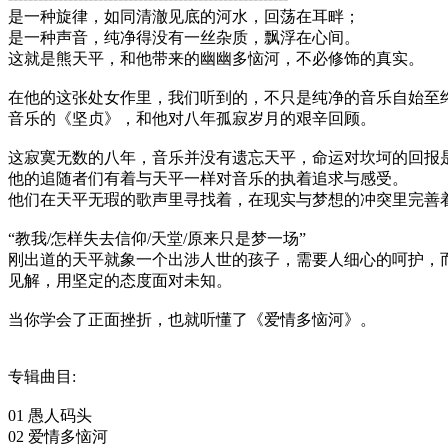
是一种旋律，如同清澈见底的河水，回荡在耳畔；
是一种声音，纯净得没有一丝杂质，飘浮在心间。
这就是熊天平，和他带来的幽幽多恼河，不必修饰的真实。
在他的这张处女作里，我们听到的，不只是纯净的音乐自始至
音乐的《坚贞》，和他对八年孤寂岁月的艰辛回顾。
这寂寞无数的八年，音乐并没有遗忘天平，命运对坎坷的回报
他的追随者们有着与天平一样对音乐的执着追求与感受。
他们在天平无瑕的歌声里寻找着，在现实与梦想的冲突里完善
“教我/怎样失去信仰/天堂/原来只是梦一场”
刚出道的天平就象一个出涉人世的孩子，需要人细心的呵护，
见解，用坚定的态度面对未知。
当你学会了正面挫折，也就听懂了《爱情多恼河》。
专辑曲目:
01 愚人码头
02 爱情多恼河