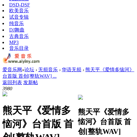
DSD-DSF
欧美音乐
试音专辑
纯音乐
DJ舞曲
古典音乐
MP3
音乐目录
爱音乐网
»
论坛
›
无损音乐
›
华语无损
›
熊天平《爱情多恼河》
台首版 首创[整轨WAV] ...
返回列表
发新帖
398
0
熊天平《爱情多
熊天平《爱情多
恼河》台首版 首
恼河》台首版 首
创[整轨WAV]