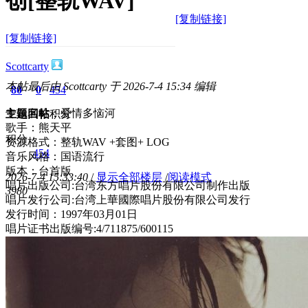
创[整轨WAV]
[复制链接]
[复制链接]
Scottcarty
本帖最后由 Scottcarty 于 2026-7-4 15:34 编辑
80
0
454
专辑名称：爱情多恼河
主题
回帖
积分
歌手：熊天平
积分
资源格式：整轨WAV +套图+ LOG
454
音乐风格：国语流行
版本：台首版
2026-7-4 15:33:40
/
显示全部楼层
/
阅读模式
唱片出版公司:台湾东方唱片股份有限公司制作出版
398
0
唱片发行公司:台湾上華國際唱片股份有限公司发行
发行时间：1997年03月01日
唱片证书出版编号:4/711875/600115