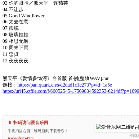
03 你的眼睛／熊天平 许茹芸
04 不让步
05 Good Windflower
06 太去在意
07 摆脱
08 玻璃娃娃
09 相思无解
10 周末下雨
11 忠贞
12 夜夜夜夜
熊天平《爱情多恼河》台首版 首创[整轨WAV].rar
链接：
https://pan.quark.cn/s/d2dad1c1c273?pwd=1a5e
https://url45.ctfile.com/f/66052545-17569834592353-6214df?p=169
📱 扫码访问爱音乐网
手机扫描右侧二维码,随时下载音乐！
扫码
www.aiyiny.com