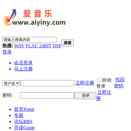
搜索
热搜:
WAV
FLAC
24BIT
DSF
登录
会员登录
马上注册
找回
自动
立即注册
密码
登录
立即注
密码
登录
册
首页
Portal
专题
论坛
BBS
导读
Guide