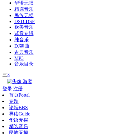
华语无损
精选音乐
民族无损
DSD-DSF
欧美音乐
试音专辑
纯音乐
DJ舞曲
古典音乐
MP3
音乐目录
×
三
游客
登录
注册
首页
Portal
专题
论坛
BBS
导读
Guide
华语无损
精选音乐
民族无损