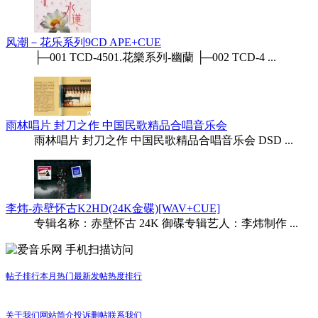
风潮－花乐系列9CD APE+CUE
├─001 TCD-4501.花樂系列-幽蘭 ├─002 TCD-4 ...
雨林唱片 封刀之作 中国民歌精品合唱音乐会
雨林唱片 封刀之作 中国民歌精品合唱音乐会 DSD ...
李炜-赤壁怀古K2HD(24K金碟)[WAV+CUE]
专辑名称：赤壁怀古 24K 御碟专辑艺人：李炜制作 ...
手机扫描访问
帖子排行
本月热门
最新发帖
热度排行
关于我们
网站简介
投诉删帖
联系我们