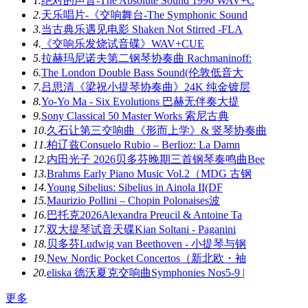
1.
绝对的声音-The Absolute Sound 1996 WAV+C
2.
天乐唱片-《交响舞台-The Symphonic Sound
3.
当古典乐遇见电影 Shaken Not Stirred -FLA
4.
《交响乐发烧试音碟》WAV+CUE
5.
拉赫玛尼诺夫第二钢琴协奏曲 Rachmaninoff:
6.
The London Double Bass Sound(伦敦低音大
7.
吕思清《梁祝小提琴协奏曲》24K 纯金镀层
8.
Yo-Yo Ma - Six Evolutions 巴赫无伴奏大提
9.
Sony Classical 50 Master Works 索尼古典
10.
久石让第三交响曲《形而上学》& 竖琴协奏曲
11.
柏辽兹Consuelo Rubio – Berlioz: La Damn
12.
内田光子 2026贝多芬晚期三首钢琴奏鸣曲Bee
13.
Brahms Early Piano Music Vol.2（MDG 古钢
14.
Young Sibelius: Sibelius in Ainola II(DF
15.
Maurizio Pollini – Chopin Polonaises波
16.
巴托克2026Alexandra Preucil & Antoine Ta
17.
双大提琴试音天碟Kian Soltani - Paganini
18.
贝多芬Ludwig van Beethoven - 小提琴与钢
19.
New Nordic Pocket Concertos（新北欧・袖
20.
eliska 德沃夏克交响曲Symphonies Nos5-9 |
更多