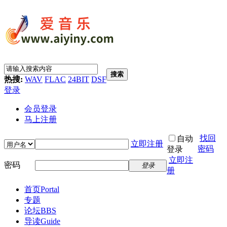
搜索
热搜:
WAV
FLAC
24BIT
DSF
登录
会员登录
马上注册
找回
自动
立即注册
密码
登录
立即注
密码
登录
册
首页
Portal
专题
论坛
BBS
导读
Guide