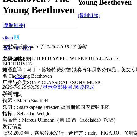
Young Beethoven
Young Beethoven
[复制链接]
[复制链接]
ziken
本帖最后由 ziken 于 2026-7-6 18:17 编辑
201
0
1121
MARTIN STADTFELD SPIELT WERKE DES JUNGEN
主题
回帖
积分
BEETHOVEN
德语直译：马丁・施塔特费尔德 演奏青年贝多芬作品，英文专
积分
名 The Young Beethoven
1121
厂牌与介质SONY CLASSICAL / SONY MUSIC
2026-7-6 18:08:58
/
显示全部楼层
/
阅读模式
289
0
录制团队
钢琴：Martin Stadtfeld
乐团：Staatskapelle Dresden 德累斯顿国家管弦乐团
指挥：Sebastian Weigle
男高音：Marcus Ullmann（第 10 首《Adelaide》演唱）
发行信息
版权 2009 年，索尼音乐发行，合作方：mdr、FIGARO、多特