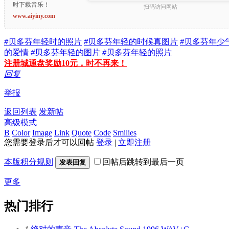
时下载音乐！
扫码访问网站
www.aiyiny.com
#
贝多芬年轻时的照片
#
贝多芬年轻的时候真图片
#
贝多芬年少
的爱情
#
贝多芬年轻的图片
#
贝多芬年轻的照片
注册城通盘奖励10元，时不再来！
回复
举报
返回列表
发新帖
高级模式
B
Color
Image
Link
Quote
Code
Smilies
您需要登录后才可以回帖
登录
|
立即注册
本版积分规则
回帖后跳转到最后一页
发表回复
更多
热门排行