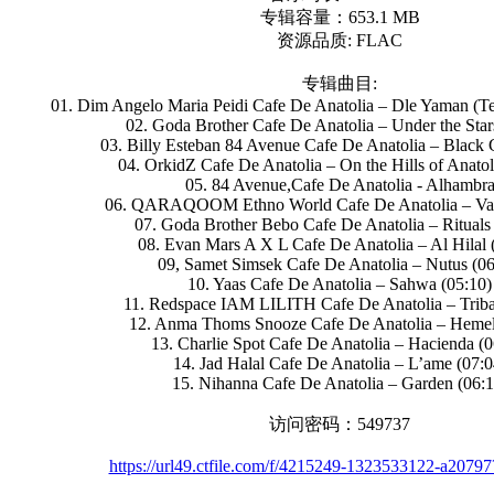
专辑容量：653.1 MB
资源品质: FLAC
专辑曲目:
01. Dim Angelo Maria Peidi Cafe De Anatolia – Dle Yaman (Te
02. Goda Brother Cafe De Anatolia – Under the Star
03. Billy Esteban 84 Avenue Cafe De Anatolia – Black 
04. OrkidZ Cafe De Anatolia – On the Hills of Anatol
05. 84 Avenue,Cafe De Anatolia - Alhambr
06. QARAQOOM Ethno World Cafe De Anatolia – Vaaz
07. Goda Brother Bebo Cafe De Anatolia – Rituals 
08. Evan Mars A X L Cafe De Anatolia – Al Hilal 
09, Samet Simsek Cafe De Anatolia – Nutus (06
10. Yaas Cafe De Anatolia – Sahwa (05:10)
11. Redspace IAM LILITH Cafe De Anatolia – Triba
12. Anma Thoms Snooze Cafe De Anatolia – Hemel
13. Charlie Spot Cafe De Anatolia – Hacienda (0
14. Jad Halal Cafe De Anatolia – L’ame (07:0
15. Nihanna Cafe De Anatolia – Garden (06:1
访问密码：549737
https://url49.ctfile.com/f/4215249-1323533122-a207