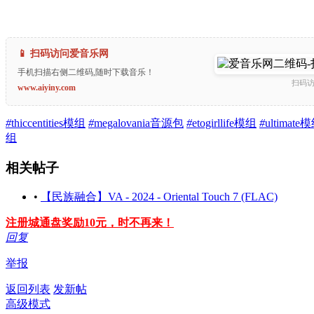
📱 扫码访问爱音乐网
手机扫描右侧二维码,随时下载音乐！
扫码
www.aiyiny.com
#
thiccentities模组
#
megalovania音源包
#
etogirllife模组
#
ultimat
组
相关帖子
•
【民族融合】VA - 2024 - Oriental Touch 7 (FLAC)
注册城通盘奖励10元，时不再来！
回复
举报
返回列表
发新帖
高级模式