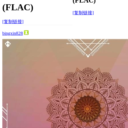
(FLAC)
(FLAC)
[复制链接]
[复制链接]
bingxin828
42
0
330
主题
回帖
积分
积分
330
2025-4-16 10:17:30
/
显示全部楼层
/
阅读模式
1528
0