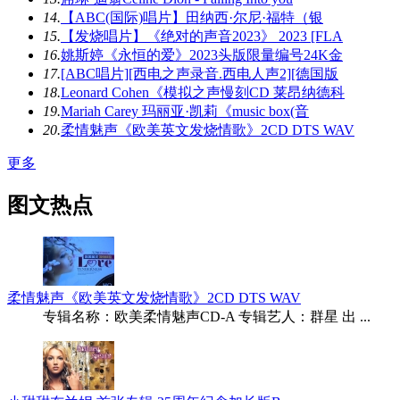
14.
【ABC(国际)唱片】田纳西·尔尼·福特（银
15.
【发烧唱片】《绝对的声音2023》 2023 [FLA
16.
姚斯婷《永恒的爱》2023头版限量编号24K金
17.
[ABC唱片][西电之声录音.西电人声2][德国版
18.
Leonard Cohen《模拟之声慢刻CD 莱昂纳德科
19.
Mariah Carey 玛丽亚·凯莉《music box(音
20.
柔情魅声《欧美英文发烧情歌》2CD DTS WAV
更多
图文热点
柔情魅声《欧美英文发烧情歌》2CD DTS WAV
专辑名称：欧美柔情魅声CD-A 专辑艺人：群星 出 ...