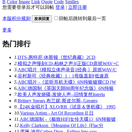
B
Color
Image
Link
Quote
Code
Smilies
您需要登录后才可以回帖
登录
|
立即注册
本版积分规则
回帖后跳转到最后一页
发表回复
更多
热门排行
1.
DTS-惠特尼·休斯顿《世纪典藏》2CD
2.
模拟之声慢刻CD-柏林之声3[正版CD原抓WAV+C
3.
ABC唱片《模拟立体声录音1经典 》原抓WAV/C
4.
谷村新司《经典收藏》1：1母版直刻[低速原
5.
ABC唱片 -《监听耳机天碟》6N纯银镀膜CD [W
6.
ABC德国制《英国天朗88周年纪念版》6N纯银
7.
欧美人声发烧碟-发烧人声--旧情复然Interlu
8.
Britney Spears 布兰妮·斯皮尔斯- Greates
9.
【24K金唱片】XLO/RR《试音＆煲机碟》 1995
10.
Various Artists - Art Of Recording II 日
11.
ABC德国制 -《极致HIFI女伶天碟1》6N纯银镀
12.
Kelly Clarkson《Meaning Of Life》[Flac分
13.
席琳·迪翁Celine Dion - Falling Into you