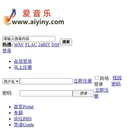
搜索
热搜:
WAV
FLAC
24BIT
DSF
登录
会员登录
马上注册
找回
自动
立即注册
密码
登录
立即注
密码
登录
册
首页
Portal
专题
论坛
BBS
导读
Guide