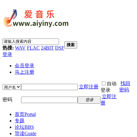
搜索
热搜:
WAV
FLAC
24BIT
DSF
登录
会员登录
马上注册
找回
自动
立即注册
密码
登录
立即注
密码
登录
册
首页
Portal
专题
论坛
BBS
导读
Guide