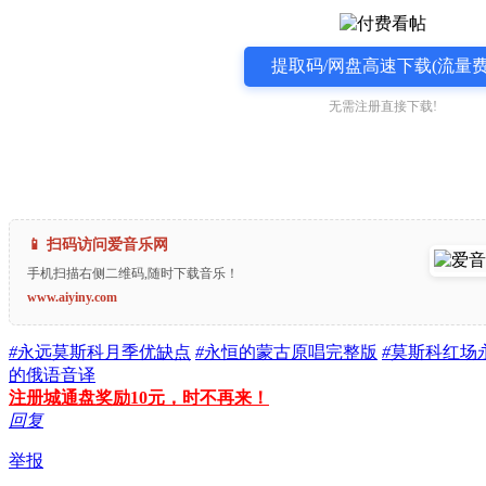
提取码/网盘高速下载(流量费
无需注册直接下载!
📱 扫码访问爱音乐网
手机扫描右侧二维码,随时下载音乐！
www.aiyiny.com
#
永远莫斯科月季优缺点
#
永恒的蒙古原唱完整版
#
莫斯科红场
的俄语音译
注册城通盘奖励10元，时不再来！
回复
举报