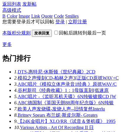
返回列表
发新帖
高级模式
B
Color
Image
Link
Quote
Code
Smilies
您需要登录后才可以回帖
登录
|
立即注册
本版积分规则
回帖后跳转到最后一页
发表回复
更多
热门排行
1.
DTS-惠特尼·休斯顿《世纪典藏》2CD
2.
模拟之声慢刻CD-柏林之声3[正版CD原抓WAV+C
3.
ABC唱片《模拟立体声录音1经典 》原抓WAV/C
4.
谷村新司《经典收藏》1：1母版直刻[低速原
5.
ABC唱片 -《监听耳机天碟》6N纯银镀膜CD [W
6.
ABC德国制《英国天朗88周年纪念版》6N纯银
7.
欧美人声发烧碟-发烧人声--旧情复然Interlu
8.
Britney Spears 布兰妮·斯皮尔斯- Greates
9.
【24K金唱片】XLO/RR《试音＆煲机碟》 1995
10.
Various Artists - Art Of Recording II 日