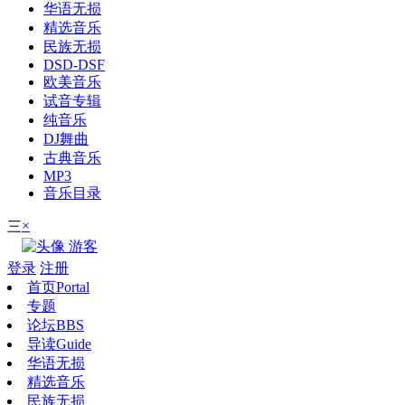
华语无损
精选音乐
民族无损
DSD-DSF
欧美音乐
试音专辑
纯音乐
DJ舞曲
古典音乐
MP3
音乐目录
×
三
游客
登录
注册
首页
Portal
专题
论坛
BBS
导读
Guide
华语无损
精选音乐
民族无损