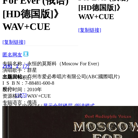
For Ever (俄语)
[HD德国版]》
[HD德国版]》
WAV+CUE
WAV+CUE
[复制链接]
[复制链接]
匿名网友
专辑名称：永恒的莫斯科（Moscow For Ever）
2191
2
1万
演唱歌手：群星
出版发行：广州市爱必希唱片有限公司(ABC國際唱片)
主题
回帖
积分
I S B N：7-88481-600-8
积分
发行时间：2010年
11873
资源格式：WAV+CUE
专辑语言：俄语
2026-2-4 19:06:14
/
显示全部楼层
/
阅读模式
751
0