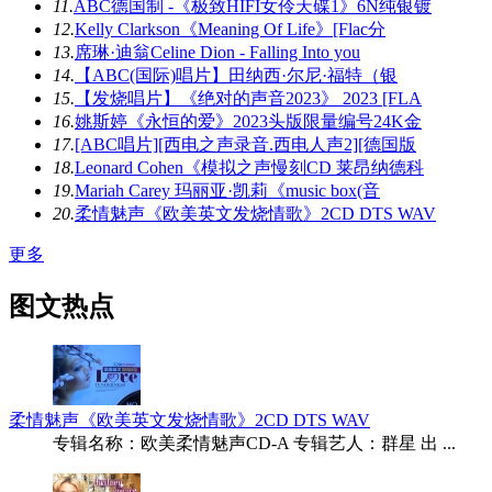
11.
ABC德国制 -《极致HIFI女伶天碟1》6N纯银镀
12.
Kelly Clarkson《Meaning Of Life》[Flac分
13.
席琳·迪翁Celine Dion - Falling Into you
14.
【ABC(国际)唱片】田纳西·尔尼·福特（银
15.
【发烧唱片】《绝对的声音2023》 2023 [FLA
16.
姚斯婷《永恒的爱》2023头版限量编号24K金
17.
[ABC唱片][西电之声录音.西电人声2][德国版
18.
Leonard Cohen《模拟之声慢刻CD 莱昂纳德科
19.
Mariah Carey 玛丽亚·凯莉《music box(音
20.
柔情魅声《欧美英文发烧情歌》2CD DTS WAV
更多
图文热点
柔情魅声《欧美英文发烧情歌》2CD DTS WAV
专辑名称：欧美柔情魅声CD-A 专辑艺人：群星 出 ...