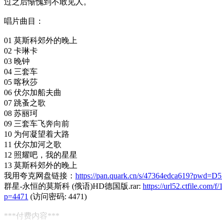
过之后惭愧到不敢见人。
唱片曲目：
01 莫斯科郊外的晚上
02 卡琳卡
03 晚钟
04 三套车
05 喀秋莎
06 伏尔加船夫曲
07 跳蚤之歌
08 苏丽珂
09 三套车飞奔向前
10 为何凝望着大路
11 伏尔加河之歌
12 照耀吧，我的星星
13 莫斯科郊外的晚上
我用夸克网盘链接：
https://pan.quark.cn/s/47364edca619?pwd=D
群星-永恒的莫斯科 (俄语)HD德国版.rar:
https://url52.ctfile.co
p=4471
(访问密码: 4471)
***付费内容***