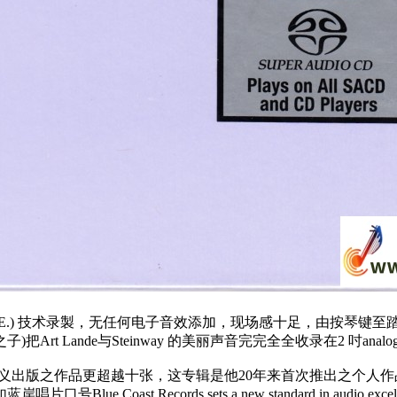
ironment (E.S.E.) 技术录製，无任何电子音效添加，现场感十足，由按琴
 Reynaud 之子)把Art Lande与Steinway 的美丽声音完完全全收录在
Hill商标名义出版之作品更超越十张，这专辑是他20年来首次推出之个人
岸唱片口号Blue Coast Records sets a new standard in audio 