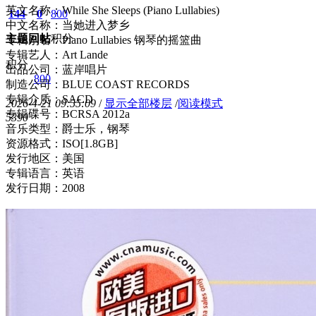
英文名称：While She Sleeps (Piano Lullabies)
144
0
800
中文名称：当她进入梦乡
主题
回帖
积分
专辑别名：Piano Lullabies 钢琴的摇篮曲
专辑艺人：Art Lande
积分
出品公司：蓝岸唱片
800
制造公司：BLUE COAST RECORDS
专辑介质：SACD
2026-4-21 09:55:09
/
显示全部楼层
/
阅读模式
专辑碟号：BCRSA 2012a
539
0
音乐类型：爵士乐，钢琴
资源格式：ISO[1.8GB]
发行地区：美国
专辑语言：英语
发行日期：2008