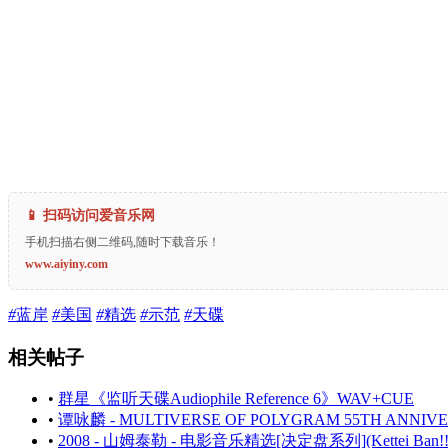
📱 扫码访问爱音乐网
手机扫描右侧二维码,随时下载音乐！
www.aiyiny.com
#
蓝岸
#
美国
#
精选
#
示范
#
天碟
相关帖子
•
群星《监听天碟Audiophile Reference 6》WAV+CUE
•
谭咏麟 - MULTIVERSE OF POLYGRAM 55TH A
•
2008 - 山姆泰勒 - 电影音乐精选[决定盘系列](Kettei Ban!! Sam 