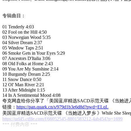
专辑曲目：
01 Tenderly 4:03
02 Fool on the Hill 4:50
03 Norwegian Wood 5:35
04 Silver Dream 2:37
05 Window Taps 2:51
06 Smoke Gets in Your Eyes 5:29
07 Ancestors D'Italia 3:06
08 Old Folks at Home 2:43
09 You Are My Sunshine 2:14
10 Burgundy Dream 2:25
11 Snow Dance 0:50
12 Ol' Man River 2:21
13 After Midnight 1:15
14 In A Sentimental Mood 4:08
夸克网盘给你分享了「美国蓝岸精选SACD示范天碟 《当她进入梦乡 》While S
链接：
https://pan.quark.cn/s/979d1b3e6d8d?pwd=ELqL
美国蓝岸精选SACD示范天碟 《当她进入梦乡 》While She Sleeps Art 
https://url45.ctfile.com/f/66052545-8801583212-4ab454?p=1699
*** 付费内容 ***