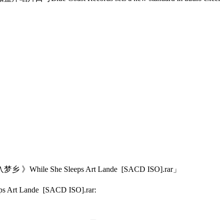
he Sleeps Art Lande [SACD ISO].rar」
Lande [SACD ISO].rar: