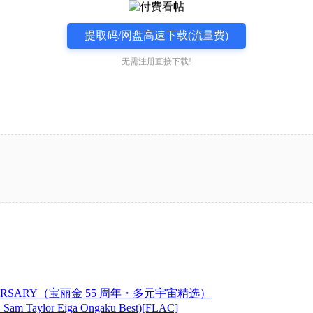
提取码/网盘高速下载(流量费)
无需注册直接下载!
NNIVERSARY（宝丽金 55 周年・多元宇宙精选）
Taylor Eiga Ongaku Best)[FLAC]