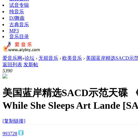
试音专辑
纯音乐
DJ舞曲
古典音乐
MP3
音乐目录
爱音乐网
»
论坛
›
无损音乐
›
欧美音乐
›
美国蓝岸精选SACD示范天碟
返回列表
发新帖
539
0
美国蓝岸精选SACD示范天碟 
While She Sleeps Art Lande [
[复制链接]
993728