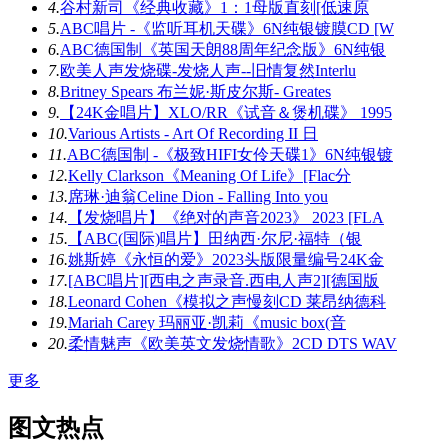
4.
谷村新司《经典收藏》1：1母版直刻[低速原
5.
ABC唱片 -《监听耳机天碟》6N纯银镀膜CD [W
6.
ABC德国制《英国天朗88周年纪念版》6N纯银
7.
欧美人声发烧碟-发烧人声--旧情复然Interlu
8.
Britney Spears 布兰妮·斯皮尔斯- Greates
9.
【24K金唱片】XLO/RR《试音＆煲机碟》 1995
10.
Various Artists - Art Of Recording II 日
11.
ABC德国制 -《极致HIFI女伶天碟1》6N纯银镀
12.
Kelly Clarkson《Meaning Of Life》[Flac分
13.
席琳·迪翁Celine Dion - Falling Into you
14.
【发烧唱片】《绝对的声音2023》 2023 [FLA
15.
【ABC(国际)唱片】田纳西·尔尼·福特（银
16.
姚斯婷《永恒的爱》2023头版限量编号24K金
17.
[ABC唱片][西电之声录音.西电人声2][德国版
18.
Leonard Cohen《模拟之声慢刻CD 莱昂纳德科
19.
Mariah Carey 玛丽亚·凯莉《music box(音
20.
柔情魅声《欧美英文发烧情歌》2CD DTS WAV
更多
图文热点