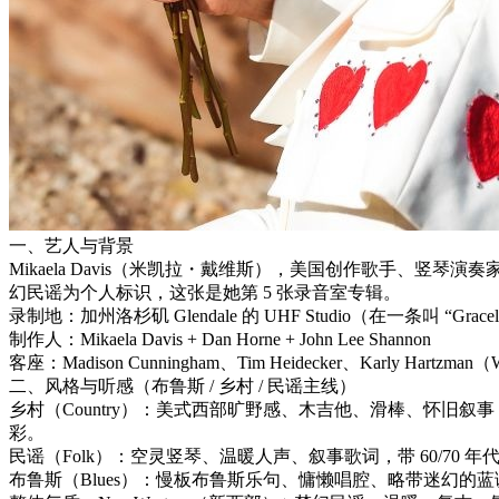
一、艺人与背景
Mikaela Davis（米凯拉・戴维斯），美国创作歌手、竖琴
幻民谣为个人标识，这张是她第 5 张录音室专辑。
录制地：加州洛杉矶 Glendale 的 UHF Studio（在一条叫 “Grace
制作人：Mikaela Davis + Dan Horne + John Lee Shannon
客座：Madison Cunningham、Tim Heidecker、Karly Hartzman
二、风格与听感（布鲁斯 / 乡村 / 民谣主线）
乡村（Country）：美式西部旷野感、木吉他、滑棒、怀旧叙事，呼应 Laure
彩。
民谣（Folk）：空灵竖琴、温暖人声、叙事歌词，带 60/70 
布鲁斯（Blues）：慢板布鲁斯乐句、慵懒唱腔、略带迷幻的