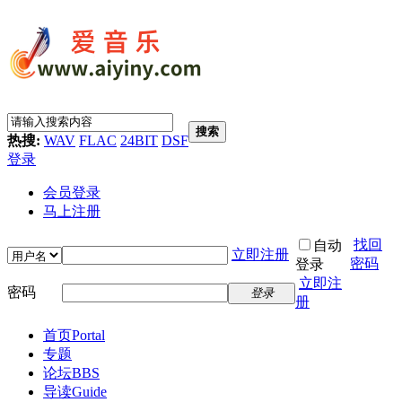
搜索
热搜:
WAV
FLAC
24BIT
DSF
登录
会员登录
马上注册
找回
自动
立即注册
密码
登录
立即注
密码
登录
册
首页
Portal
专题
论坛
BBS
导读
Guide