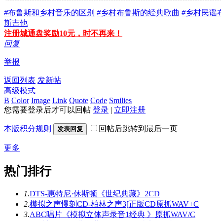
#
布鲁斯和乡村音乐的区别
#
乡村布鲁斯的经典歌曲
#
乡村民谣
斯吉他
注册城通盘奖励10元，时不再来！
回复
举报
返回列表
发新帖
高级模式
B
Color
Image
Link
Quote
Code
Smilies
您需要登录后才可以回帖
登录
|
立即注册
本版积分规则
回帖后跳转到最后一页
发表回复
更多
热门排行
1.
DTS-惠特尼·休斯顿《世纪典藏》2CD
2.
模拟之声慢刻CD-柏林之声3[正版CD原抓WAV+C
3.
ABC唱片《模拟立体声录音1经典 》原抓WAV/C