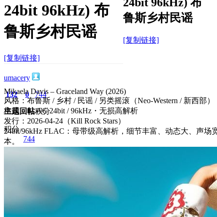
24bit 96kHz) 布
24bit 96kHz) 布
鲁斯乡村民谣
鲁斯乡村民谣
[复制链接]
[复制链接]
umacery
Mikaela Davis – Graceland Way (2026)
132
0
744
风格：布鲁斯 / 乡村 / 民谣 / 另类摇滚（Neo-Western / 新西部）
格式：FLAC 24bit / 96kHz・无损高解析
主题
回帖
积分
发行：2026-04-24（Kill Rock Stars）
积分
24bit/96kHz FLAC：母带级高解析，细节丰富、动态大
744
本。
2026-4-27 11:55:49
/
显示全部楼层
/
阅读模式
675
0