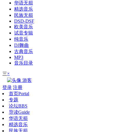
华语无损
精选音乐
民族无损
DSD-DSF
欧美音乐
试音专辑
纯音乐
DJ舞曲
古典音乐
MP3
音乐目录
×
三
游客
登录
注册
首页
Portal
专题
论坛
BBS
导读
Guide
华语无损
精选音乐
民族无损