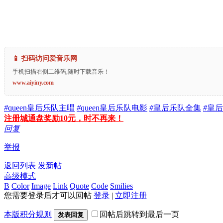
📱 扫码访问爱音乐网
手机扫描右侧二维码,随时下载音乐！
www.aiyiny.com
#
queen皇后乐队主唱
#
queen皇后乐队电影
#
皇后乐队全集
#
皇后
注册城通盘奖励10元，时不再来！
回复
举报
返回列表
发新帖
高级模式
B
Color
Image
Link
Quote
Code
Smilies
您需要登录后才可以回帖
登录
|
立即注册
本版积分规则
回帖后跳转到最后一页
发表回复