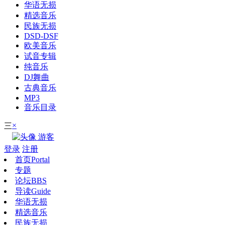
华语无损
精选音乐
民族无损
DSD-DSF
欧美音乐
试音专辑
纯音乐
DJ舞曲
古典音乐
MP3
音乐目录
×
三
游客
登录
注册
首页
Portal
专题
论坛
BBS
导读
Guide
华语无损
精选音乐
民族无损