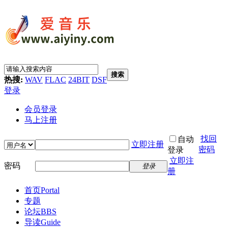
搜索
热搜:
WAV
FLAC
24BIT
DSF
登录
会员登录
马上注册
找回
自动
立即注册
密码
登录
立即注
密码
登录
册
首页
Portal
专题
论坛
BBS
导读
Guide