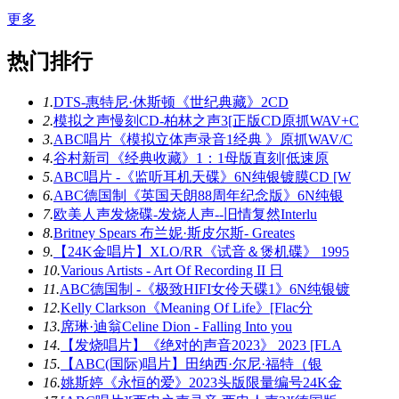
更多
热门排行
1.
DTS-惠特尼·休斯顿《世纪典藏》2CD
2.
模拟之声慢刻CD-柏林之声3[正版CD原抓WAV+C
3.
ABC唱片《模拟立体声录音1经典 》原抓WAV/C
4.
谷村新司《经典收藏》1：1母版直刻[低速原
5.
ABC唱片 -《监听耳机天碟》6N纯银镀膜CD [W
6.
ABC德国制《英国天朗88周年纪念版》6N纯银
7.
欧美人声发烧碟-发烧人声--旧情复然Interlu
8.
Britney Spears 布兰妮·斯皮尔斯- Greates
9.
【24K金唱片】XLO/RR《试音＆煲机碟》 1995
10.
Various Artists - Art Of Recording II 日
11.
ABC德国制 -《极致HIFI女伶天碟1》6N纯银镀
12.
Kelly Clarkson《Meaning Of Life》[Flac分
13.
席琳·迪翁Celine Dion - Falling Into you
14.
【发烧唱片】《绝对的声音2023》 2023 [FLA
15.
【ABC(国际)唱片】田纳西·尔尼·福特（银
16.
姚斯婷《永恒的爱》2023头版限量编号24K金