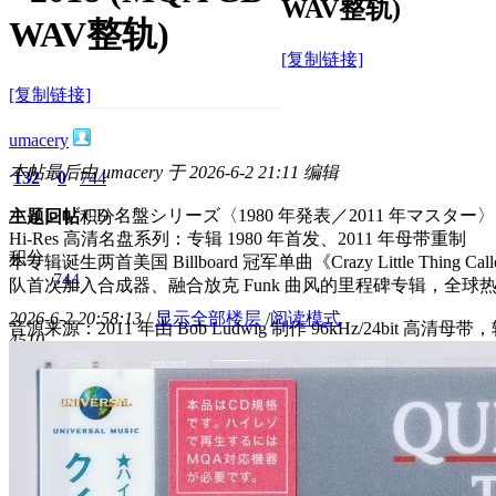
WAV整轨)
WAV整轨)
[复制链接]
[复制链接]
umacery
本帖最后由 umacery 于 2026-6-2 21:11 编辑
132
0
744
ハイレゾ CD 名盤シリーズ〈1980 年発表／2011 年マスター〉
主题
回帖
积分
Hi-Res 高清名盘系列：专辑 1980 年首发、2011 年母带重制
积分
本专辑诞生两首美国 Billboard 冠军单曲《Crazy Little Thing Call
744
队首次加入合成器、融合放克 Funk 曲风的里程碑专辑，全球
2026-6-2 20:58:13
/
显示全部楼层
/
阅读模式
音源来源：
2011 年由 Bob Ludwig 制作 96kHz/24bit 高清母带
451
0