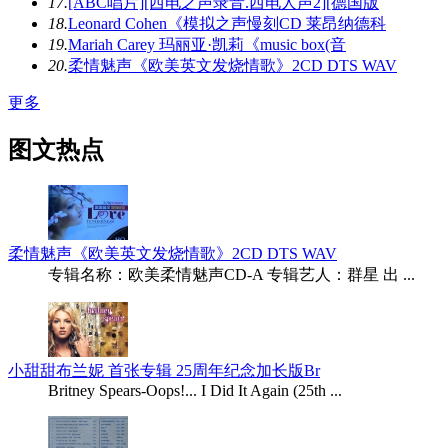
17.
[ABC唱片][西电之声录音.西电人声2][德国版
18.
Leonard Cohen《模拟之声慢刻CD 莱昂纳德科
19.
Mariah Carey 玛丽亚·凯莉《music box(音
20.
柔情魅声《欧美英文发烧情歌》2CD DTS WAV
更多
图文热点
柔情魅声《欧美英文发烧情歌》2CD DTS WAV
专辑名称：欧美柔情魅声CD-A 专辑艺人：群星 出 ...
小甜甜布兰妮 首张专辑 25周年纪念加长版Br
Britney Spears-Oops!... I Did It Again (25th ...