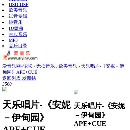
DSD-DSF
欧美音乐
试音专辑
纯音乐
DJ舞曲
古典音乐
MP3
音乐目录
爱音乐网
»
论坛
›
无损音乐
›
欧美音乐
›
天乐唱片-《安妮－伊
甸园》APE+CUE
返回列表
发新帖
356
0
天乐唱片-《安妮
天乐唱片-《安妮
－伊甸园》
－伊甸园》
APE+CUE
APE+CUE