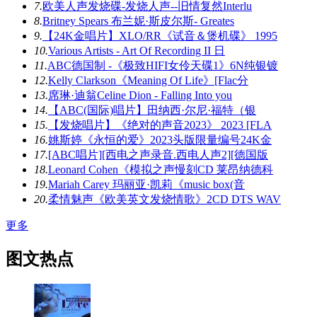
7.
欧美人声发烧碟-发烧人声--旧情复然Interlu
8.
Britney Spears 布兰妮·斯皮尔斯- Greates
9.
【24K金唱片】XLO/RR《试音＆煲机碟》 1995
10.
Various Artists - Art Of Recording II 日
11.
ABC德国制 -《极致HIFI女伶天碟1》6N纯银镀
12.
Kelly Clarkson《Meaning Of Life》[Flac分
13.
席琳·迪翁Celine Dion - Falling Into you
14.
【ABC(国际)唱片】田纳西·尔尼·福特（银
15.
【发烧唱片】《绝对的声音2023》 2023 [FLA
16.
姚斯婷《永恒的爱》2023头版限量编号24K金
17.
[ABC唱片][西电之声录音.西电人声2][德国版
18.
Leonard Cohen《模拟之声慢刻CD 莱昂纳德科
19.
Mariah Carey 玛丽亚·凯莉《music box(音
20.
柔情魅声《欧美英文发烧情歌》2CD DTS WAV
更多
图文热点