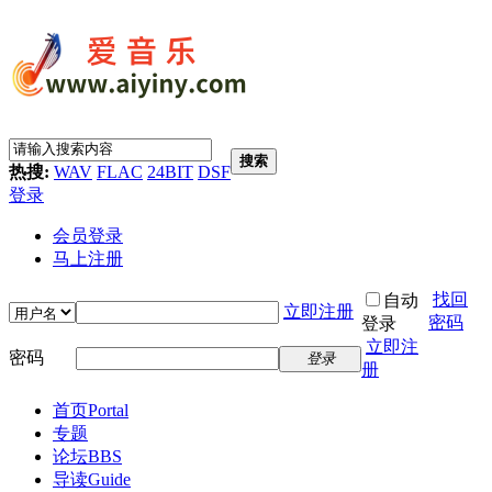
搜索
热搜:
WAV
FLAC
24BIT
DSF
登录
会员登录
马上注册
找回
自动
立即注册
密码
登录
立即注
密码
登录
册
首页
Portal
专题
论坛
BBS
导读
Guide