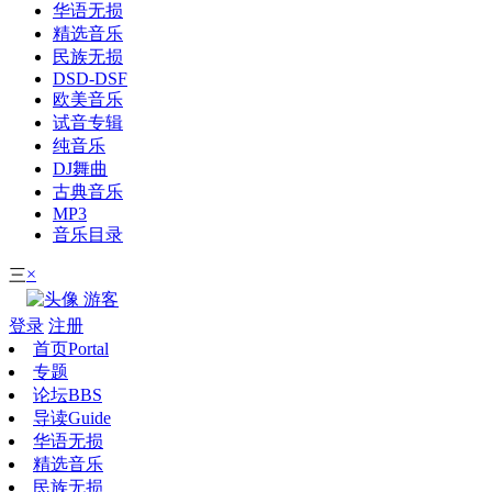
华语无损
精选音乐
民族无损
DSD-DSF
欧美音乐
试音专辑
纯音乐
DJ舞曲
古典音乐
MP3
音乐目录
×
三
游客
登录
注册
首页
Portal
专题
论坛
BBS
导读
Guide
华语无损
精选音乐
民族无损