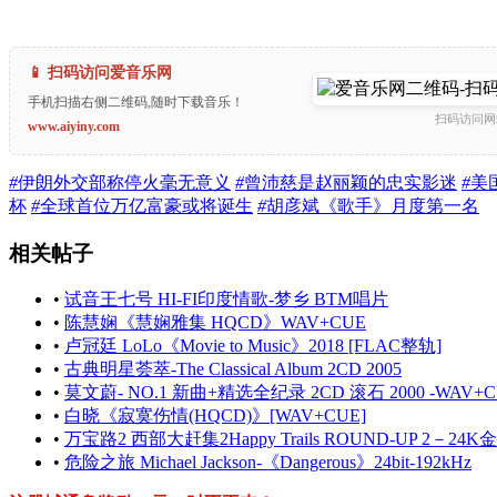
📱 扫码访问爱音乐网
手机扫描右侧二维码,随时下载音乐！
扫码访问网
www.aiyiny.com
#
伊朗外交部称停火毫无意义
#
曾沛慈是赵丽颖的忠实影迷
#
美
杯
#
全球首位万亿富豪或将诞生
#
胡彦斌《歌手》月度第一名
相关帖子
•
试音王七号 HI-FI印度情歌-梦乡 BTM唱片
•
陈慧娴《慧娴雅集 HQCD》WAV+CUE
•
卢冠廷 LoLo《Movie to Music》2018 [FLAC整轨]
•
古典明星荟萃-The Classical Album 2CD 2005
•
莫文蔚- NO.1 新曲+精选全纪录 2CD 滚石 2000 -WAV+C
•
白晓《寂寞伤情(HQCD)》[WAV+CUE]
•
万宝路2 西部大赶集2Happy Trails ROUND-UP 2－24
•
危险之旅 Michael Jackson-《Dangerous》24bit-192kHz