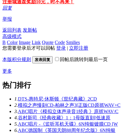
注册城通盘奖励10元，时不再来！
回复
举报
返回列表
发新帖
高级模式
B
Color
Image
Link
Quote
Code
Smilies
您需要登录后才可以回帖
登录
|
立即注册
本版积分规则
回帖后跳转到最后一页
发表回复
更多
热门排行
1.
DTS-惠特尼·休斯顿《世纪典藏》2CD
2.
模拟之声慢刻CD-柏林之声3[正版CD原抓WAV+C
3.
ABC唱片《模拟立体声录音1经典 》原抓WAV/C
4.
谷村新司《经典收藏》1：1母版直刻[低速原
5.
ABC唱片 -《监听耳机天碟》6N纯银镀膜CD [W
6.
ABC德国制《英国天朗88周年纪念版》6N纯银