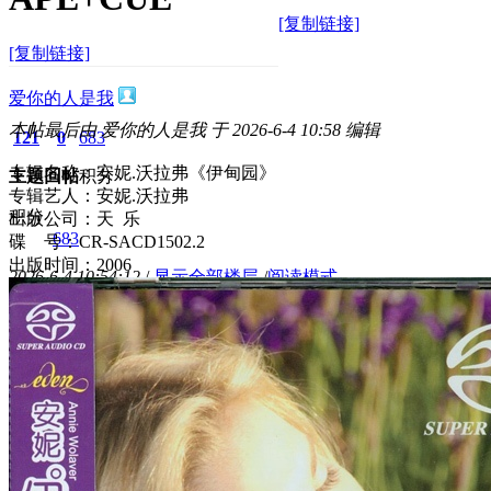
[复制链接]
[复制链接]
爱你的人是我
本帖最后由 爱你的人是我 于 2026-6-4 10:58 编辑
121
0
683
专辑名称：安妮.沃拉弗《伊甸园》
主题
回帖
积分
专辑艺人：安妮.沃拉弗
积分
出版公司：天 乐
683
碟 号：CR-SACD1502.2
出版时间：2006
2026-6-4 10:54:12
/
显示全部楼层
/
阅读模式
356
0