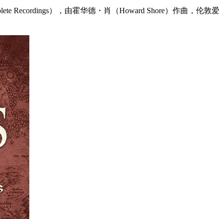
plete Recordings），由霍华德・肖（Howard Shor