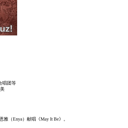
合唱团等
莱美
呈现；恩雅（Enya）献唱《May It Be》。