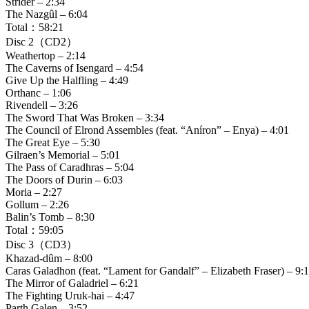
Strider – 2:34
The Nazgûl – 6:04
Total：58:21
Disc 2（CD2）
Weathertop – 2:14
The Caverns of Isengard – 4:54
Give Up the Halfling – 4:49
Orthanc – 1:06
Rivendell – 3:26
The Sword That Was Broken – 3:34
The Council of Elrond Assembles (feat. “Aníron” – Enya) – 4:01
The Great Eye – 5:30
Gilraen’s Memorial – 5:01
The Pass of Caradhras – 5:04
The Doors of Durin – 6:03
Moria – 2:27
Gollum – 2:26
Balin’s Tomb – 8:30
Total：59:05
Disc 3（CD3）
Khazad-dûm – 8:00
Caras Galadhon (feat. “Lament for Gandalf” – Elizabeth Fraser) – 9:
The Mirror of Galadriel – 6:21
The Fighting Uruk-hai – 4:47
Parth Galen – 3:52