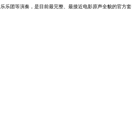
e）作曲，伦敦爱乐乐团等演奏，是目前最完整、最接近电影原声全貌的官方套