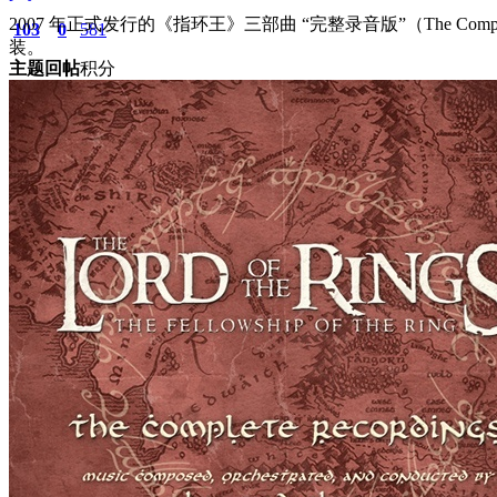
2007 年正式发行的《指环王》三部曲 “完整录音版”（The Com
103
0
581
装。
主题
回帖
积分
积分
581
2026-6-8 20:38:29
/
显示全部楼层
/
阅读模式
439
0