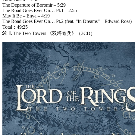
The Departure of Boromir – 5:29
The Road Goes Ever On… Pt.1 – 2:55
May It Be – Enya – 4:19
The Road Goes Ever On… Pt.2 (feat. “In Dreams” – Edward Ross) –
Total：49:25
📀 Ⅱ. The Two Towers 《双塔奇兵》（3CD）