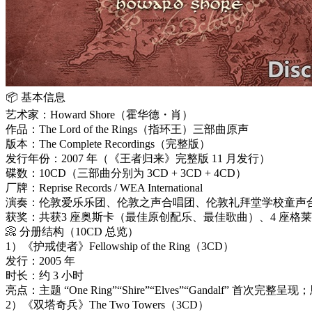
📦 基本信息
艺术家：Howard Shore（霍华德・肖）
作品：The Lord of the Rings（指环王）三部曲原声
版本：The Complete Recordings（完整版）
发行年份：2007 年（《王者归来》完整版 11 月发行）
碟数：10CD（三部曲分别为 3CD + 3CD + 4CD）
厂牌：Reprise Records / WEA International
演奏：伦敦爱乐乐团、伦敦之声合唱团、伦敦礼拜堂学校童声
获奖：共获3 座奥斯卡（最佳原创配乐、最佳歌曲）、4 座格
📀 分册结构（10CD 总览）
1）《护戒使者》Fellowship of the Ring（3CD）
发行：2005 年
时长：约 3 小时
亮点：主题 “One Ring”“Shire”“Elves”“Gandalf” 首次完整
2）《双塔奇兵》The Two Towers（3CD）