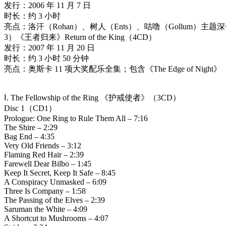
发行：2006 年 11 月 7 日
时长：约 3 小时
亮点：洛汗（Rohan）、树人（Ents）、咕噜（Gollum）
3）《王者归来》Return of the King（4CD）
发行：2007 年 11 月 20 日
时长：约 3 小时 50 分钟
亮点：奥斯卡 11 项大奖配乐全集；包含《The Edge of Night》《Into 
Ⅰ. The Fellowship of the Ring 《护戒使者》（3CD）
Disc 1（CD1）
Prologue: One Ring to Rule Them All – 7:16
The Shire – 2:29
Bag End – 4:35
Very Old Friends – 3:12
Flaming Red Hair – 2:39
Farewell Dear Bilbo – 1:45
Keep It Secret, Keep It Safe – 8:45
A Conspiracy Unmasked – 6:09
Three Is Company – 1:58
The Passing of the Elves – 2:39
Saruman the White – 4:09
A Shortcut to Mushrooms – 4:07