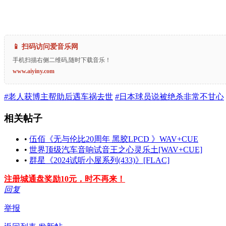
📱 扫码访问爱音乐网
手机扫描右侧二维码,随时下载音乐！
www.aiyiny.com
#
老人获博主帮助后遇车祸去世
#
日本球员说被绝杀非常不甘心
相关帖子
•
伍佰《无与伦比20周年 黑胶LPCD 》WAV+CUE
•
世界顶级汽车音响试音王之心灵乐土[WAV+CUE]
•
群星《2024试听小屋系列(433)》[FLAC]
注册城通盘奖励10元，时不再来！
回复
举报