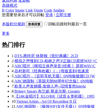
返回列表
发新帖
高级模式
B
Color
Image
Link
Quote
Code
Smilies
您需要登录后才可以回帖
登录
|
立即注册
本版积分规则
回帖后跳转到最后一页
发表回复
更多
热门排行
1.
DTS-惠特尼·休斯顿《世纪典藏》2CD
2.
模拟之声慢刻CD-柏林之声3[正版CD原抓WAV+C
3.
ABC唱片《模拟立体声录音1经典 》原抓WAV/C
4.
谷村新司《经典收藏》1：1母版直刻[低速原
5.
ABC唱片 -《监听耳机天碟》6N纯银镀膜CD [W
6.
ABC德国制《英国天朗88周年纪念版》6N纯银
7.
欧美人声发烧碟-发烧人声--旧情复然Interlu
8.
Britney Spears 布兰妮·斯皮尔斯- Greates
9.
【24K金唱片】XLO/RR《试音＆煲机碟》 1995
10.
Various Artists - Art Of Recording II 日
11.
ABC德国制 -《极致HIFI女伶天碟1》6N纯银镀