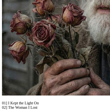
01] I Kept the Light On
02] The Woman I Lost