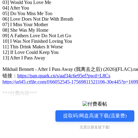
03] Would You Love Me
04] After You
05] Do You Miss Me Too
06] Love Does Not Die With Breath
07] I Miss Your Mother
08] She Was My Home
09] A Fathers Love Do Not Let Go
10] I Was Not Finished Loving You
11] This Drink Makes It Worse
12] If Love Could Keep You
13] After I Pass Away
Mikhail Bennett - After I Pass Away (我离去之后) (2026)[FLAC).ra
链接：
https://pan.quark.cn/s/aaf34c6e95ef?pwd=L8Cs
https://url45.ctfile.com/f/66052545-17569811521106-30e445?p=169
***付费内容***
提取码/网盘高速下载(流量费)
无需注册直接下载!