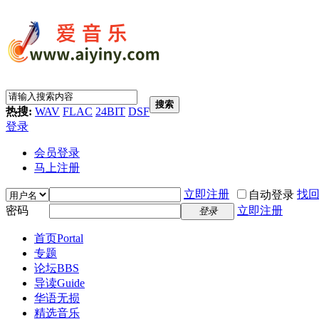
搜索
热搜:
WAV
FLAC
24BIT
DSF
登录
会员登录
马上注册
立即注册
找
自动登录
密码
立即注册
登录
首页
Portal
专题
论坛
BBS
导读
Guide
华语无损
精选音乐