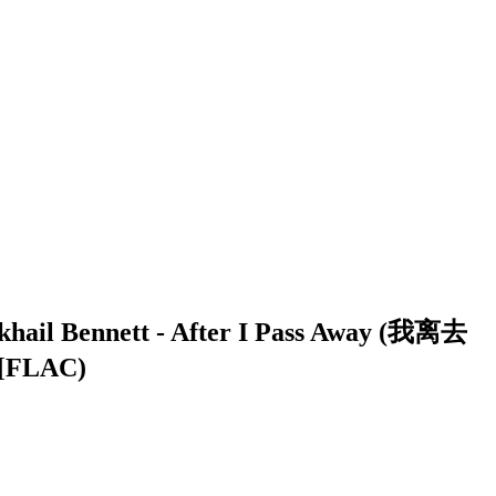
l Bennett - After I Pass Away (我离去
)[FLAC)