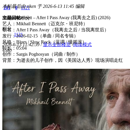
本帖最后由 ziken 于 2026-6-13 11:45 编辑
201
0
1121
Mikhail Bennett – After I Pass Away (我离去之后) (2026)
主题
回帖
积分
艺人：Mikhail Bennett（迈克尔・班尼特）
积分
歌名：After I Pass Away（我离去之后 / 当我离世后）
1121
发行：2026-02-15（单曲 / 同名专辑）
风格：Blues / Slow Rock（蓝调 / 慢摇滚）
2026-6-13 11:42:39
/
显示全部楼层
/
阅读模式
时长：05:04
458
0
创作：Sargis Poghosyan（词曲 / 制作）
背景：为逝去的儿子创作，因《美国达人秀》现场演唱走红