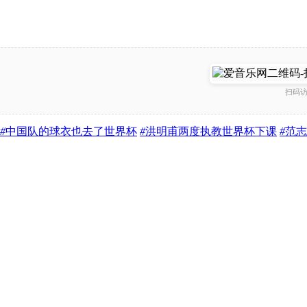
扫码
#
中国队的球衣也去了世界杯
#
洪明甫两度执教世界杯下课
#
范志