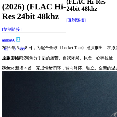
(FLAC Hi-Res
(2026) (FLAC Hi-
24bit 48khz
Res 24bit 48khz
[复制链接]
[复制链接]
anika66
2026 年 5 月 8 日，为配合全球《Locket Tour》巡演推出；
85
0
489
原版 11 首：聚焦分手后的痛苦、自我怀疑、执念、心碎拉扯
主题
回帖
积分
积分
Deluxe 新增 4 首：完成情绪闭环，转向释怀、独立、全
489
2026-6-17 20:55:53
/
显示全部楼层
/
阅读模式
581
0