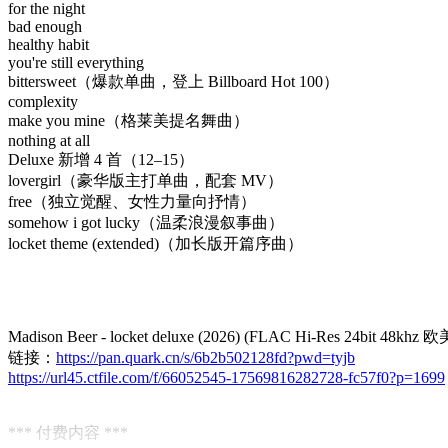
for the night
bad enough
healthy habit
you're still everything
bittersweet（爆款单曲，登上 Billboard Hot 100）
complexity
make you mine（格莱美提名舞曲）
nothing at all
Deluxe 新增 4 首（12–15）
lovergirl（豪华版主打单曲，配套 MV）
free（独立觉醒、女性力量向抒情）
somehow i got lucky（温柔浪漫叙事曲）
locket theme (extended)（加长版开篇序曲）
Madison Beer - locket deluxe (2026) (FLAC Hi-Res 24bit 48khz
链接：
https://pan.quark.cn/s/6b2b502128fd?pwd=tyjb
https://url45.ctfile.com/f/66052545-17569816282728-fc57f0?p=1699
*** 付费内容 ***