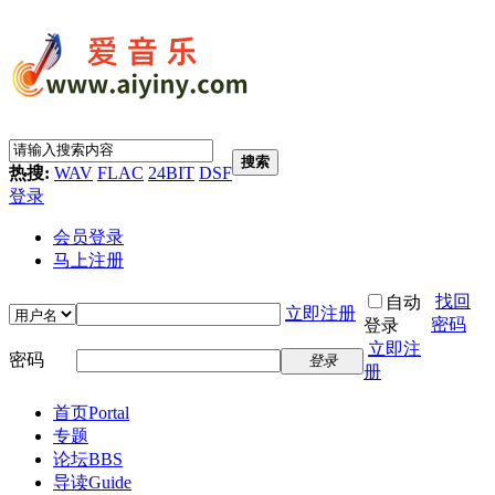
搜索
热搜:
WAV
FLAC
24BIT
DSF
登录
会员登录
马上注册
找回
自动
立即注册
密码
登录
立即注
密码
登录
册
首页
Portal
专题
论坛
BBS
导读
Guide