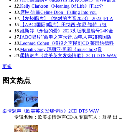
12.
Kelly Clarkson《Meaning Of Life》[Flac分
13.
席琳·迪翁Celine Dion - Falling Into you
14.
【发烧唱片】《绝对的声音2023》 2023 [FLA
15.
【ABC(国际)唱片】田纳西·尔尼·福特（银
16.
姚斯婷《永恒的爱》2023头版限量编号24K金
17.
[ABC唱片][西电之声录音.西电人声2][德国版
18.
Leonard Cohen《模拟之声慢刻CD 莱昂纳德科
19.
Mariah Carey 玛丽亚·凯莉《music box(音
20.
柔情魅声《欧美英文发烧情歌》2CD DTS WAV
更多
图文热点
柔情魅声《欧美英文发烧情歌》2CD DTS WAV
专辑名称：欧美柔情魅声CD-A 专辑艺人：群星 出 ...