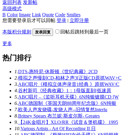
返回列表
发新帖
高级模式
B
Color
Image
Link
Quote
Code
Smilies
您需要登录后才可以回帖
登录
|
立即注册
本版积分规则
回帖后跳转到最后一页
发表回复
更多
热门排行
1.
DTS-惠特尼·休斯顿《世纪典藏》2CD
2.
模拟之声慢刻CD-柏林之声3[正版CD原抓WAV+C
3.
ABC唱片《模拟立体声录音1经典 》原抓WAV/C
4.
谷村新司《经典收藏》1：1母版直刻[低速原
5.
ABC唱片 -《监听耳机天碟》6N纯银镀膜CD [W
6.
ABC德国制《英国天朗88周年纪念版》6N纯银
7.
欧美人声发烧碟-发烧人声--旧情复然Interlu
8.
Britney Spears 布兰妮·斯皮尔斯- Greates
9.
【24K金唱片】XLO/RR《试音＆煲机碟》 1995
10.
Various Artists - Art Of Recording II 日
11.
ABC德国制 -《极致HIFI女伶天碟1》6N纯银镀