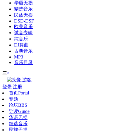
华语无损
精选音乐
民族无损
DSD-DSF
欧美音乐
试音专辑
纯音乐
DJ舞曲
古典音乐
MP3
音乐目录
×
三
游客
登录
注册
首页
Portal
专题
论坛
BBS
导读
Guide
华语无损
精选音乐
民族无损