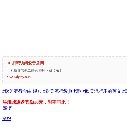
📱 扫码访问爱音乐网
手机扫描右侧二维码,随时下载音乐！
www.aiyiny.com
#
欧美流行金曲 经典
#
欧美流行经典老歌
#
欧美流行乐的英文
#
注册城通盘奖励10元，时不再来！
回复
举报