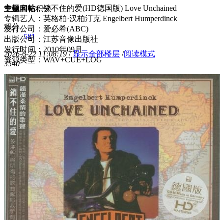
专辑名称：锁不住的爱(HD德国版) Love Unchained
主题
回帖
积分
专辑艺人：英格柏·汉柏汀克 Engelbert Humperdinck
积分
发行公司：爱必希(ABC)
581
出版公司：江苏音像出版社
发行时间：2010年09月
2026-6-22 11:08:19
/
显示全部楼层
/
阅读模式
资源类型：WAV+CUE+LOG
354
0