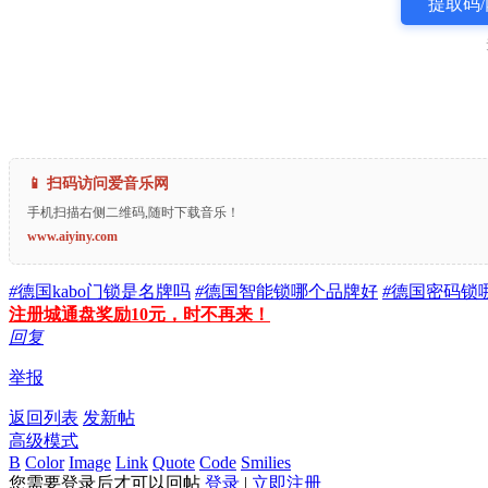
提取码/
📱 扫码访问爱音乐网
手机扫描右侧二维码,随时下载音乐！
www.aiyiny.com
#
德国kabo门锁是名牌吗
#
德国智能锁哪个品牌好
#
德国密码锁
注册城通盘奖励10元，时不再来！
回复
举报
返回列表
发新帖
高级模式
B
Color
Image
Link
Quote
Code
Smilies
您需要登录后才可以回帖
登录
|
立即注册