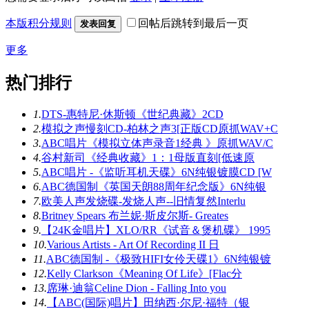
本版积分规则
回帖后跳转到最后一页
发表回复
更多
热门排行
1.
DTS-惠特尼·休斯顿《世纪典藏》2CD
2.
模拟之声慢刻CD-柏林之声3[正版CD原抓WAV+C
3.
ABC唱片《模拟立体声录音1经典 》原抓WAV/C
4.
谷村新司《经典收藏》1：1母版直刻[低速原
5.
ABC唱片 -《监听耳机天碟》6N纯银镀膜CD [W
6.
ABC德国制《英国天朗88周年纪念版》6N纯银
7.
欧美人声发烧碟-发烧人声--旧情复然Interlu
8.
Britney Spears 布兰妮·斯皮尔斯- Greates
9.
【24K金唱片】XLO/RR《试音＆煲机碟》 1995
10.
Various Artists - Art Of Recording II 日
11.
ABC德国制 -《极致HIFI女伶天碟1》6N纯银镀
12.
Kelly Clarkson《Meaning Of Life》[Flac分
13.
席琳·迪翁Celine Dion - Falling Into you
14.
【ABC(国际)唱片】田纳西·尔尼·福特（银