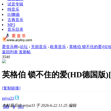
试音专辑
纯音乐
DJ舞曲
古典音乐
MP3
音乐目录
爱音乐网
»
论坛
›
无损音乐
›
欧美音乐
›
英格伯 锁不住的爱(HD德国
返回列表
发新帖
354
0
英格伯 锁不住的爱(HD德国版)[W
[复制链接]
priya33
本帖最后由 priya33 于 2026-6-22 11:25 编辑
103
0
581