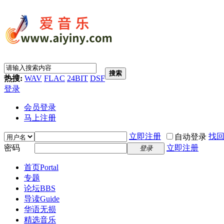
搜索
热搜:
WAV
FLAC
24BIT
DSF
登录
会员登录
马上注册
立即注册
找
自动登录
密码
立即注册
登录
首页
Portal
专题
论坛
BBS
导读
Guide
华语无损
精选音乐