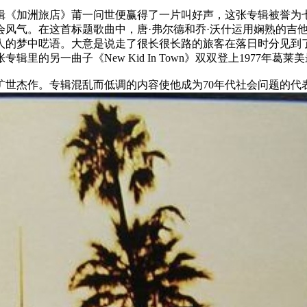
专辑《加洲旅店》莆一问世便赢得了一片叫好声，这张专辑被誉
会风气。在这首标题歌曲中，唐·弗尔德和乔·沃什运用娴熟的吉
人的梦中呓语。大意是说走了很长很长路的旅客在落日时分见到
的另一曲子《New Kid In Town》双双登上1977年葛
旷世杰作。专辑混乱而低调的内容使他成为70年代社会问题的代