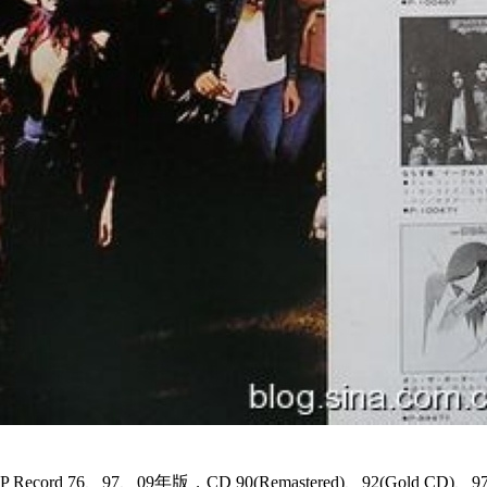
 76、97、09年版，CD 90(Remastered)、92(Gold CD)、97