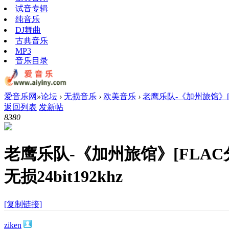
试音专辑
纯音乐
DJ舞曲
古典音乐
MP3
音乐目录
爱音乐网
»
论坛
›
无损音乐
›
欧美音乐
›
老鹰乐队-《加州旅馆》[F
返回列表
发新帖
838
0
老鹰乐队-《加州旅馆》[FLAC
无损24bit192khz
[复制链接]
ziken