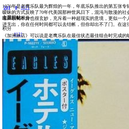
1976年是老鹰乐队最为辉煌的一年，年底乐队推出的第五张
201
0
1121
暧昧的方式反映了70年代美国那种世风日下，混沌与散漫的社
主题
回帖
积分
哑。歌词本身也很玄妙，充斥着一种超现实的意境，更似一个
进无出，你在任何时间都可以去结帐，但你却出不了门。在这张专辑里
积分
1121
《加洲旅店》可以说是老鹰乐队在最佳状态最佳组合时完成的
2026-5-27 23:19:51
/
显示全部楼层
/
阅读模式
838
0