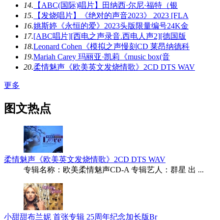
14.
【ABC(国际)唱片】田纳西·尔尼·福特（银
15.
【发烧唱片】《绝对的声音2023》 2023 [FLA
16.
姚斯婷《永恒的爱》2023头版限量编号24K金
17.
[ABC唱片][西电之声录音.西电人声2][德国版
18.
Leonard Cohen《模拟之声慢刻CD 莱昂纳德科
19.
Mariah Carey 玛丽亚·凯莉《music box(音
20.
柔情魅声《欧美英文发烧情歌》2CD DTS WAV
更多
图文热点
柔情魅声《欧美英文发烧情歌》2CD DTS WAV
专辑名称：欧美柔情魅声CD-A 专辑艺人：群星 出 ...
小甜甜布兰妮 首张专辑 25周年纪念加长版Br