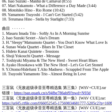
06. Isao Suzuki - Manhã de Carnaval (8:55)
07. Mari Nakamoto - What a Difference a Day Made (3:44)
08. Motohiko Hino - Rio Rome (10:42)
09. Yamamoto Tsuyoshi - I Can't Get Started (5:42)
10. Terumasa Hino - Stella by Starlight (7:33)
曲目 · · · · · ·
1. Masaru Imada Trio - Softly As In A Morning Sunrise
2. Isao Suzuki Sextet - Ako's Dream
3. H."Sleepy"Matsumoto Quartet - You Don't Know What Love Is
4. Sunao Wada Quartet - Blues In The Closet
5. Hideto Kanai Quintete - Tensions
6. Shoji Yokouchi Quartet - Message
7. Toshiyuki Miyama & The New Herd - Sweet Heart Blues
8. Ayako Hosokawa with The New Herd - Let's Go Get Stoned
9. Y.Otomo/Hidefumi T.Alto Madness - Scrappled From The Apple
10. Tsuyoshi Yamamoto Trio - Almost Being In Love
三盲鼠《无敌超级录音至尊精选集 第三集》[WAV+CUE].rar
链接：
https://pan.quark.cn/s/94fbe786abf9?pwd=N93d
三盲鼠《无敌超级录音至尊精选集 第一集》[WAV CUE].rar:
https://url45.ctfile.com/f/66052545-17569834681777-5205c2?p=169
三盲鼠《无敌超级录音至尊精选集 第三集》[WAV CUE].rar: