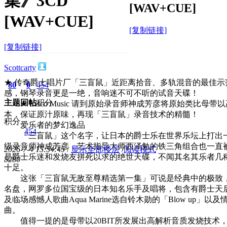
集》3CD
[WAV+CUE]
[WAV+CUE]
[复制链接]
[复制链接]
Scottcarty
★ 传奇爵士唱片厂「三盲鼠」近距离拾音、多轨混音的最佳
80
0
454
感，钢琴录音更是一绝，音响迷不可不听的试音天碟！
主题
回帖
积分
★ Cisco Music 请到原始录音师神成芳彦将原始类比母带以高规
本，保证原汁原味，再现「三盲鼠」录音技术的精髓！
积分
爱乐者的梦幻逸品
454
「三盲鼠」这个名字，让日本的爵士乐在世界乐坛上打出一
级录音师神成芳彦，艺术指导大师西泽勉的铁三角组合也一直
2026-7-4 15:54:45
/
显示全部楼层
/
阅读模式
是爵士乐迷和发烧友拼死以求的绝世天碟，不闻其名其乐者几
528
0
十足。
这张「三盲鼠无敌至尊精选第一集」可说是经典中的极致，
名盘，网罗多位国宝级的日本知名乐手及唱将，包含有爵士天后细川綾
及临场感憾人歌曲Aqua Marine选自铃木勋的「Blow up」
曲。
值得一提的是母带以20BIT所发展出高解析音质发烧技术