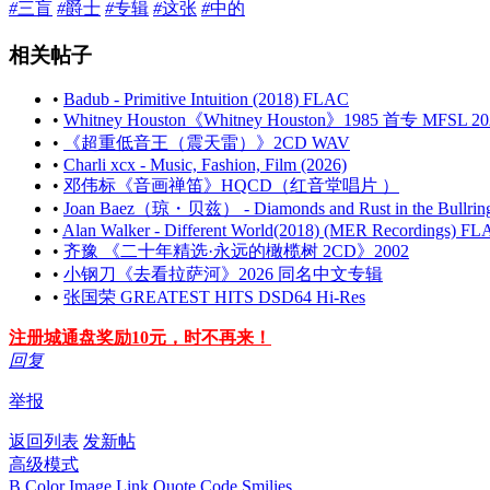
#
三盲
#
爵士
#
专辑
#
这张
#
中的
相关帖子
•
Badub - Primitive Intuition (2018) FLAC
•
Whitney Houston《Whitney Houston》1985 首专 MFSL 
•
《超重低音王（震天雷）》2CD WAV
•
Charli xcx - Music, Fashion, Film (2026)
•
邓伟标《音画禅笛》HQCD（红音堂唱片 ）
•
Joan Baez（琼・贝兹） - Diamonds and Rust in the Bullring
•
Alan Walker - Different World(2018) (MER Recordings) F
•
齐豫 《二十年精选·永远的橄榄树 2CD》2002
•
小钢刀《去看拉萨河》2026 同名中文专辑
•
张国荣 GREATEST HITS DSD64 Hi-Res
注册城通盘奖励10元，时不再来！
回复
举报
返回列表
发新帖
高级模式
B
Color
Image
Link
Quote
Code
Smilies