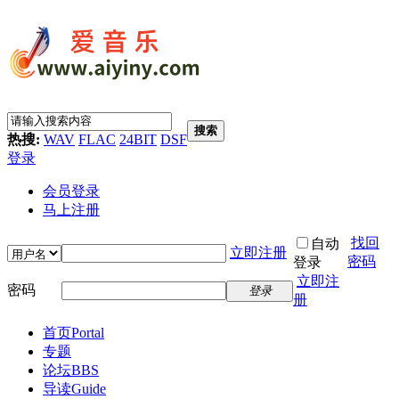
搜索
热搜:
WAV
FLAC
24BIT
DSF
登录
会员登录
马上注册
找回
自动
立即注册
密码
登录
立即注
密码
登录
册
首页
Portal
专题
论坛
BBS
导读
Guide