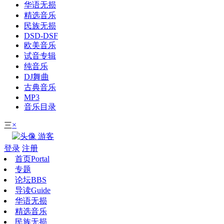
华语无损
精选音乐
民族无损
DSD-DSF
欧美音乐
试音专辑
纯音乐
DJ舞曲
古典音乐
MP3
音乐目录
×
三
游客
登录
注册
首页
Portal
专题
论坛
BBS
导读
Guide
华语无损
精选音乐
民族无损