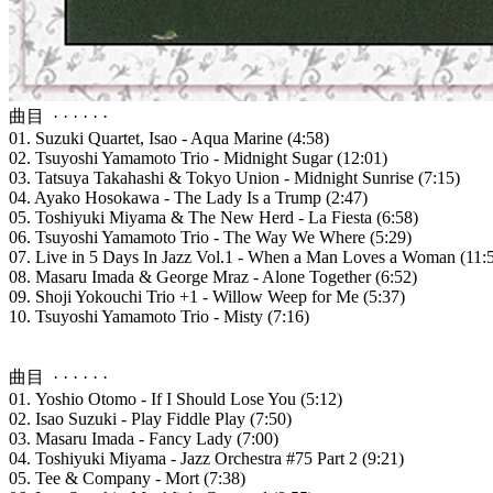
曲目 · · · · · ·
01. Suzuki Quartet, Isao - Aqua Marine (4:58)
02. Tsuyoshi Yamamoto Trio - Midnight Sugar (12:01)
03. Tatsuya Takahashi & Tokyo Union - Midnight Sunrise (7:15)
04. Ayako Hosokawa - The Lady Is a Trump (2:47)
05. Toshiyuki Miyama & The New Herd - La Fiesta (6:58)
06. Tsuyoshi Yamamoto Trio - The Way We Where (5:29)
07. Live in 5 Days In Jazz Vol.1 - When a Man Loves a Woman (11:
08. Masaru Imada & George Mraz - Alone Together (6:52)
09. Shoji Yokouchi Trio +1 - Willow Weep for Me (5:37)
10. Tsuyoshi Yamamoto Trio - Misty (7:16)
曲目 · · · · · ·
01. Yoshio Otomo - If I Should Lose You (5:12)
02. Isao Suzuki - Play Fiddle Play (7:50)
03. Masaru Imada - Fancy Lady (7:00)
04. Toshiyuki Miyama - Jazz Orchestra #75 Part 2 (9:21)
05. Tee & Company - Mort (7:38)