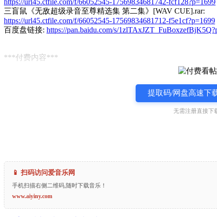
https://url45.ctfile.com/f/66052545-17569834681742-fcf128?p=1699
三盲鼠《无敌超级录音至尊精选集 第二集》[WAV CUE].rar:
https://url45.ctfile.com/f/66052545-17569834681712-f5e1cf?p=1699
百度盘链接:
https://pan.baidu.com/s/1zlTAxJZT_FuBoxzefBjK5Q
***付费内容***
提取码/网盘高速下载
无需注册直接下载
📱 扫码访问爱音乐网
手机扫描右侧二维码,随时下载音乐！
www.aiyiny.com