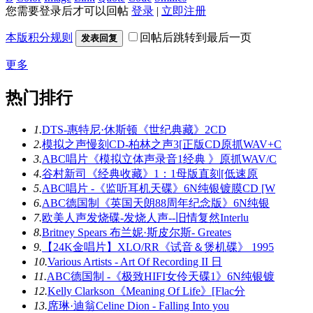
您需要登录后才可以回帖
登录
|
立即注册
本版积分规则
回帖后跳转到最后一页
发表回复
更多
热门排行
1.
DTS-惠特尼·休斯顿《世纪典藏》2CD
2.
模拟之声慢刻CD-柏林之声3[正版CD原抓WAV+C
3.
ABC唱片《模拟立体声录音1经典 》原抓WAV/C
4.
谷村新司《经典收藏》1：1母版直刻[低速原
5.
ABC唱片 -《监听耳机天碟》6N纯银镀膜CD [W
6.
ABC德国制《英国天朗88周年纪念版》6N纯银
7.
欧美人声发烧碟-发烧人声--旧情复然Interlu
8.
Britney Spears 布兰妮·斯皮尔斯- Greates
9.
【24K金唱片】XLO/RR《试音＆煲机碟》 1995
10.
Various Artists - Art Of Recording II 日
11.
ABC德国制 -《极致HIFI女伶天碟1》6N纯银镀
12.
Kelly Clarkson《Meaning Of Life》[Flac分
13.
席琳·迪翁Celine Dion - Falling Into you